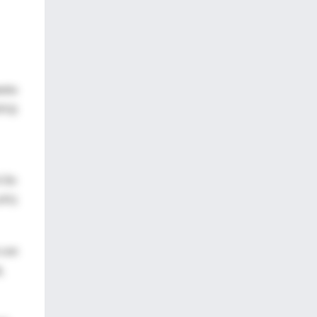
ento
IFG)
. En
 IFG
 con
L