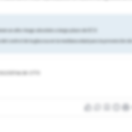
en un alto riesgo absoluto a largo plazo de ECV.
el control de la glucosa en la mediana edad para la prevención de
g/10.2337/dc18-1773