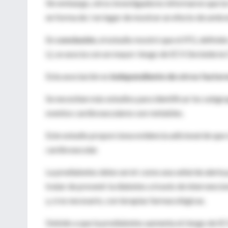
Sin embargo, otros investigadores informaron que la 
en forma de J en lugar de mostrar un efecto de umbral
En
conclusión
, el estudio mostró que el IFG, defin
L), se asocia con un mayor riesgo de ECV (incluida la 
Esta asociación es
independiente de otros factore
Se necesitan más estudios para identificar los subgr
eventos cardiovasculares son rentables.
Este estudio proporciona evidencia adicional de que 
cardiovascular.
La prediabetes debe servir como una señal de alerta 
tratar de prevenir la diabetes a través de intervencio
y, si es necesario, con terapias farmacológicas.
Debido a que la prediabetes aumenta el riesgo de E