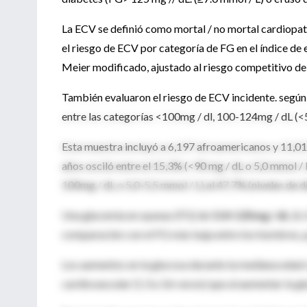
La ECV se definió como mortal / no mortal cardiopatí
el riesgo de ECV por categoría de FG en el índice de 
Meier modificado, ajustado al riesgo competitivo de
También evaluaron el riesgo de ECV incidente. según
entre las categorías <100mg / dl, 100-124mg / dL (<5
Esta muestra incluyó a 6,197 afroamericanos y 11,015
años osciló entre el 15,3% (<90 mg / dL o 5,0 mmol / L
100mg / dL o 5,0-5,5 mmol / L) al 47,7% (niveles de 
Una glucemia en ayunas (FG) de
114-125mg / dL
(6.
comparación con el FG más baja entre los hombres, p
Los aumentos en la glucosa durante la mediana edad 
cardiovascular (1.3 a 3.6 veces) que al aumentar la g