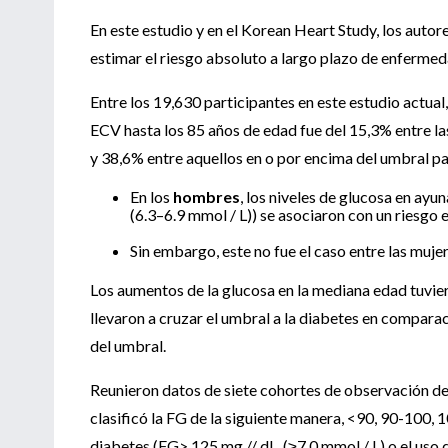
En este estudio y en el Korean Heart Study, los autore
estimar el riesgo absoluto a largo plazo de enferme
Entre los 19,630 participantes en este estudio actual
ECV hasta los 85 años de edad fue del 15,3% entre la
y 38,6% entre aquellos en o por encima del umbral pa
En los
hombres
, los niveles de glucosa en ayu
(6.3–6.9 mmol / L)) se asociaron con un riesgo
Sin embargo, este no fue el caso entre las mujer
Los aumentos de la glucosa en la mediana edad tuvi
llevaron a cruzar el umbral a la diabetes en comparac
del umbral.
Reunieron datos de siete cohortes de observación d
clasificó la FG de la siguiente manera, <90, 90-100, 1
diabetes (FG> 125 mg // dL. (≥7.0 mmol / L) o el uso