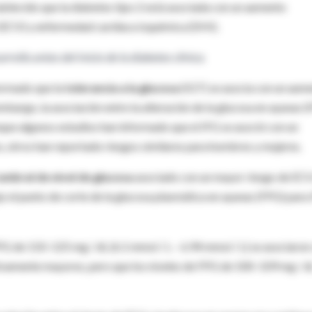
tablecido que la diabetes tipo 2 está asociada con un aumento
(ECV) y enfermedad cardíaca isquémica (DHI).
rolla antes del inicio de la diabetes clínica.
ormado que la
tolerancia a la glucosa
(IGT) se asocia con un aum
embargo, la asociación entre la alteración de la glucosa en ayunas (
unque algunos estudios han informado que el IFG se asoció con un
 otros han reportado riesgos similares para hombres y mujeres.
umbral de nivel de glucosa
asociado con un mayor riesgo de ECV
 el punto de corte de la glucosa plasmática en ayunas (FPG) para
PG de 110–125 mg / dL (6.1 mmol / L – 6.94 mmol / L) se asociaron
tivamente mayores, pero que los niveles de FPG de 100–109 mg / d