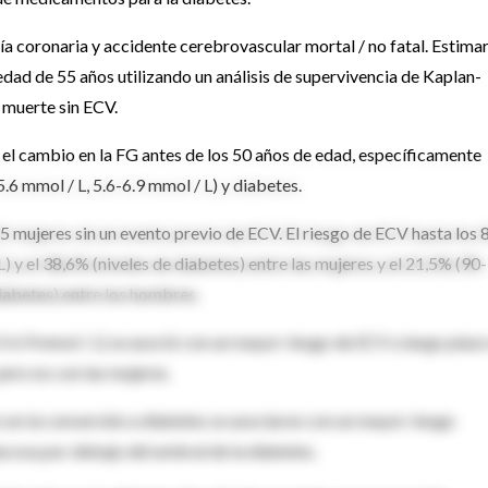
a coronaria y accidente cerebrovascular mortal / no fatal. Estima
edad de 55 años utilizando un análisis de supervivencia de Kaplan-
 muerte sin ECV.
 el cambio en la FG antes de los 50 años de edad, específicamente
.6 mmol / L, 5.6-6.9 mmol / L) y diabetes.
 mujeres sin un evento previo de ECV. El riesgo de ECV hasta los 
) y el 38,6% (niveles de diabetes) entre las mujeres y el 21,5% (90-
diabetes) entre los hombres.
3-6.9 mmol / L) se asoció con un mayor riesgo de ECV a largo plazo
ero no con las mujeres.
con la conversión a diabetes se asociaron con un mayor riesgo
lucosa por debajo del umbral de la diabetes.