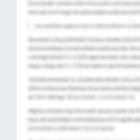
En el estudio coreano sobre el corazón, está bien es
marcado en el riesgo de enfermedad cardiovascular 
Los estudios sugieren que la aterosclerosis se desar
Apoyando esta posibilidad, muchos estudios han inf
de la morbilidad y la mortalidad cardiovascular. Sin 
y el riesgo de ECV y / o IHD sigue sin estar clara. A
mayor riesgo de CI / CVD en mujeres que en hombres,
También ha habido un considerable debate sobre el
2003, la American Diabetes Association (ADA) redujo
de 110 a 100 mg / dL (6.1 mmoL / L a 5.5 mmol / L).
Algunos estudios han informado que los niveles de F
tasas de morbilidad o mortalidad por ECV significa
(5.5 mmol) /L-6.05 mmol / L) no lo fueron.