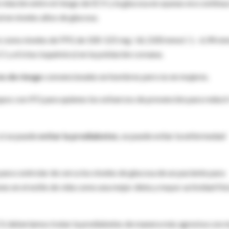
relación entre el riesgo de ECV y la glucosa en ayunas era continua
 en niveles altos de glucosa.
ido como niveles de FPG de 100-125 mg / dL (100 mmol / L –6,94 mm
CI y el ictus isquémico) en la población coreana.
s de riesgo
convencionales en hombres pero no en mujeres.
upos con IFG para quienes los esfuerzos de prevención para reducir
si se puede
evitar la prediabetes
, se puede evitar la enfermedad
para controlar de cerca los niveles de glucosa de un paciente para
nes en el estilo de vida como una mejor dieta y mayor actividad fís
CV, deberíamos tratar la prediabetes de manera más agresiva con 