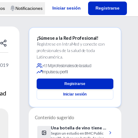
Iniciar sesión
Registrarse
tos
Notificaciones
¡Súmese a la Red Profesional!
Regístrese en IntraMed y conecte con
profesionales de la salud de toda
Latinoamérica.
2019
+1.1 M profesionales de la salud
Impulse su perfil
Registrarse
dad
Iniciar sesión
Contenido sugerido
Una botella de vino tiene el
Según un estudio en BMC Public
potencial de cáncer de 5 a