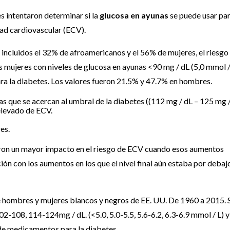
s intentaron determinar si la
glucosa en ayunas
se puede usar pa
dad cardiovascular (ECV).
, incluidos el 32% de afroamericanos y el 56% de mujeres, el riesgo
s mujeres con niveles de glucosa en ayunas <90 mg / dL (5,0 mmol /
ra la diabetes. Los valores fueron 21.5% y 47.7% en hombres.
nas que se acercan al umbral de la diabetes ((112 mg / dL – 125 mg 
 elevado de ECV.
es.
eron un mayor impacto en el riesgo de ECV cuando esos aumentos
ión con los aumentos en los que el nivel final aún estaba por debaj
e hombres y mujeres blancos y negros de EE. UU. De 1960 a 2015. 
02-108, 114-124mg / dL. (<5.0, 5.0-5.5, 5.6-6.2, 6.3-6.9 mmol / L) y
 de medicamentos para la diabetes.