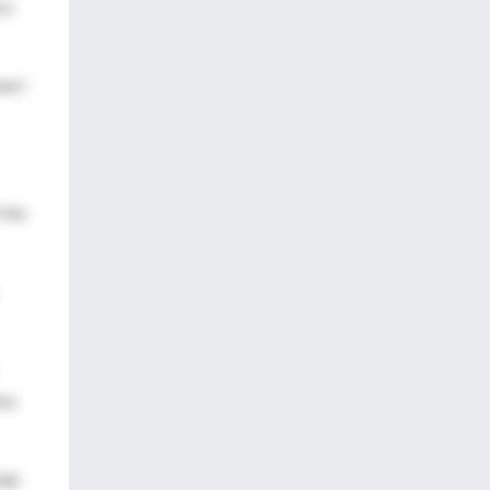
 o
ol /
 los
ica
más