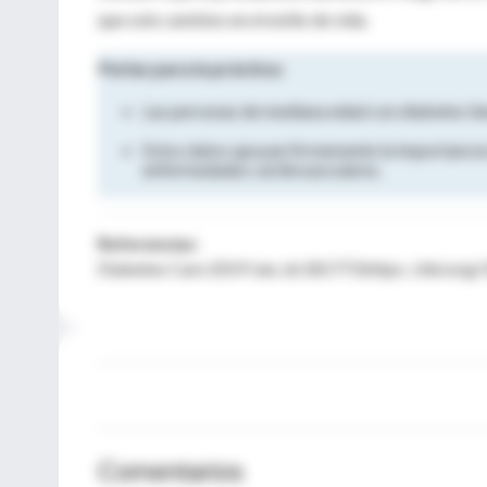
que solo cambios en el estilo de vida.
Perlas para la práctica:
Las personas de mediana edad con diabetes tien
Estos datos apoyan firmemente la importancia d
enfermedades cardiovasculares.
Referencias:
Diabetes Care 2019 Jan; dc181773.https: //doi.or
Comentarios