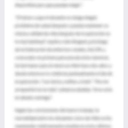
disponible para que puedan elegir".
"El temor a que el donante no tenga ningún
problema de salud después y pueda mantener su
misma calidad de vida después de la operación es
lo más habitual", explica Julio Bogeat, psicólogo
de la federación de enfermos renales, ALCER, y
conocedor en primera persona de estos temores.
Su hermana Laura le donó un riñón hace dos años y
desde entonces lo celebran puntualmente el día de
la operación; "con tarta y velitas y todo". "No me
arrepentiré en la vida", señala la aludida, "él no está
en deuda conmigo".
Según las conclusiones del nuevo trabajo, la
mortalidad entre los donantes vivos de riñón se ha
mantenido relativamente estable en estos últimos