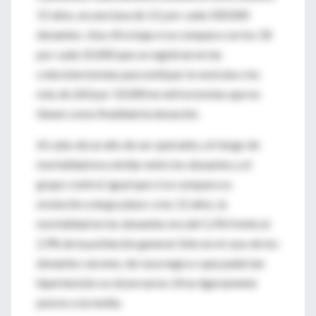
15 años, en una tasa de 3,1 por cada 100.000
donantes. Una cifra baja si se compara con los 18
por cada 10.000 que se registran en las
colecistectomías para extirpar la vesícula o los
más de 260 por 10.000 en nefrectomías que no
tienen como finalidad la donación.
Al cabo de un año de ser operados, el riesgo de
mortalidad era similar entre los donantes y el
grupo control; igual que si se compara su
evolución a largo plazo: a los 12 años, la
mortalidad en los donantes era del 1,5% frente al
2,9% de la población general. Sólo en el caso de los
donantes varones, de raza negra o que padecían
hipertensión se observaron cifras ligeramente
peores a la media.