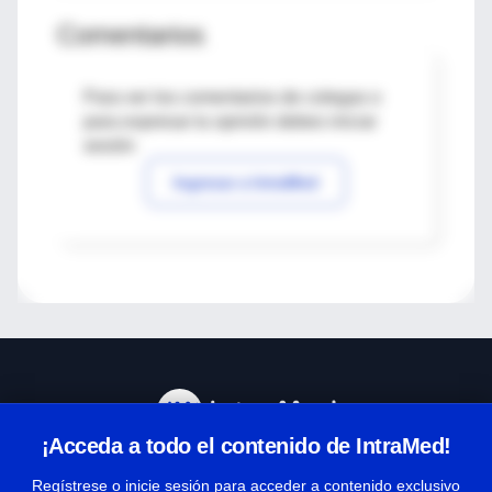
Comentarios
Para ver los comentarios de colegas o
para expresar tu opinión debes iniciar
sesión
Ingresar a IntraMed
¡Acceda a todo el contenido de IntraMed!
Centro de Ayuda
Regístrese o inicie sesión para acceder a contenido exclusivo