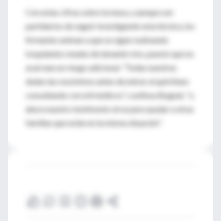
Con estas cifras sobre la mesa, y aunque son
partidarios de seguir investigando esta técnica, los
firmantes animan a que se sigan realizando
trasplantes renales de donante vivo, puesto que no
acarrean un riesgo adicional. "Todas nuestras
dudas las resolvimos antes de entrar al quirófano
consultando con mil médicos", confiesa Bogeat, "y
ahora nuestro testimonio sirve para ayudar a otras
familias que están en la misma situación".