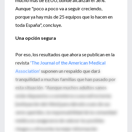
mucho más de EEUU, donde alcanzan el 36%.
Aunque "poco a poco va a seguir creciendo,
porque ya hay más de 25 equipos que lo hacen en
toda España", concluye.
Una opción segura
Por eso, los resultados que ahora se publican en la
revista
'The Journal of the American Medical
Association'
suponen un respaldo que dará
tranquilidad a muchas familias que han pasado por
esta situación. "Aunque muchos adultos sanos
están dispuestos a someterse a una nefrectomía
[extirpación del riñón] para dárselo a uno de sus
seres queridos, la responsabilidad de la comunidad
médica es asegurarse de valorar los posibles
riesgos y ofrecerles la mejor información