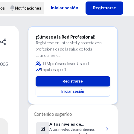
Iniciar sesión
Registrarse
tos
Notificaciones
¡Súmese a la Red Profesional!
Regístrese en IntraMed y conecte con
profesionales de la salud de toda
Latinoamérica.
2005
+1.1 M profesionales de la salud
Impulse su perfil
Registrarse
Iniciar sesión
Contenido sugerido
Altos niveles de
Altos niveles de andrógenos
andrógenos y cáncer de