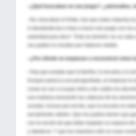
–¿Qué buscaban en ese juego?, ¿adrenalina, vé
–No, buscaban el límite, ése que antes imponía el 
si desobedecías e ibas a hacer ese juego con los a
autoridad para decir: "Esto se terminó; se va cada 
sus padres lo insultan por haberse metido.
–¿Por dónde se empiezan a reconstruir estos 
–Hay que aceptar que la familia, la escuela y la s
Aunque parezca una perogrullada, al empezar el añ
cosas se van a ocupar ellos y de cuáles los docen
una mañana revisando las cabezas de los alumnos 
acordar, incluso por escrito, que la escuela no está
socialmente válidos. Que los padres tienen que gar
con la noción de que debe respetar un espacio de 
y obedecer. Y que los maestros sólo en esas condi