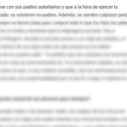
 con sus padres autoritarios y que a la hora de ejercer la
o lado: se volvieron no-padres. Además, se sienten culposos por
que no tienen plata para comprar todo lo que los hijos les pide
cer un límite y reclaman que lo imponga la escuela. Voy a
 Pellegrini, durante la reunión previa a un viaje de estudios, el
s bolsos de sus hijos antes de salir porque ya se habían
de los padres saltó: "Yo prefiero que les controlen las mochila
la en casa se arma tremendo lío. Si la descubren ustedes, es m
o peor es que, si eso hubiera sucedido, tras las amonestaciones
la escuela una responsabilidad que es de él y luego ni siquiera le
iración actual de ser jóvenes para siempre?
ndes imitan a los jóvenes. Antes, las madres de las chicas de
onaban con lógica de madre mientras las chicas funcionaban co