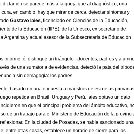
se dictamen se parece más a la queja que al diagnóstico; una
a cura, en cambio, hay que mirar de cerca, detectar síntomas y
grado
Gustavo Iaies
, licenciado en Ciencias de la Educación,
iento de la Educación (IIPE), de la Unesco, ex secretario de
a Argentina y actual asesor de la Subsecretaría de Educación
os informe, él distingue un triángulo –docentes, padres y alumn
avés de una sumatoria de evidencias, detectó la pata del trípod
 enuncia sin demagogia: los padres.
cente, basado en una encuesta a maestros de escuelas primarias
luego repetida en Brasil, Uruguay y Perú, Iaies obtuvo un dato
oincidieron en que el principal problema del ámbito educativo, h
rso de un trabajo para el Ministerio de Educación de la provinci
 reflexionar. En la ciudad de Posadas, se había sancionado una
entre otras cosas, establece un horario de cierre para los