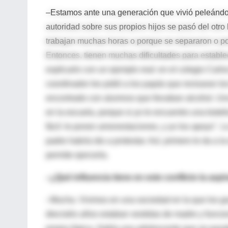
–Estamos ante una generación que vivió peleándose
autoridad sobre sus propios hijos se pasó del otr
trabajan muchas horas o porque se separaron o por
Entonces, tienen muchas dificultades para estable
explicarlo con un ejemplo real: en el colegio Carlos
coordinador les pidió a los papás que revisaran lo
encontrado con alumnos que llevaban alcohol. Uno 
en la escuela, porque si yo le encuentro una botel
fácil: le ponen amonestaciones, y yo los apoyo". L
padre habría ido a protestar. Así, primero le da a 
permite ejercerla.
–¿Qué influencia tiene en este conflicto la asp
–Mucha. Vivimos en una sociedad en la que los gra
dieciséis años estaban vestidas de madre y funci