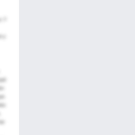
a. Y
n y
qué
en
que
tos
,
har