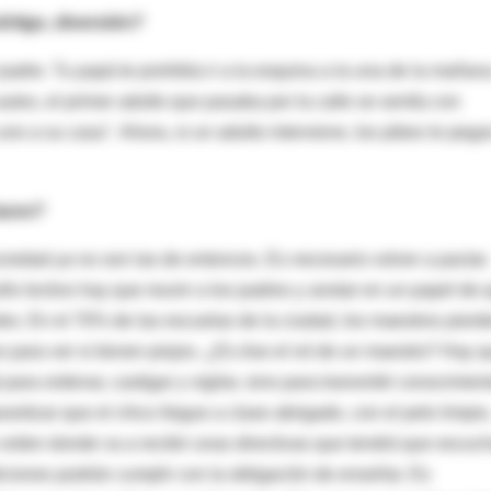
rtigo, diversión?
padre. Tu papá te prohibía ir a la esquina a la una de la mañan
utos, el primer adulto que pasaba por la calle se sentía con
uno a su casa". Ahora, si un adulto interviene, los pibes le pega
lazos?
ociedad ya no son las de entonces. Es necesario volver a pactar.
o lectivo hay que reunir a los padres y anotar en un papel de 
tes. En el 70% de las escuelas de la ciudad, los maestros pierd
para ver si tienen piojos. ¿Es ése el rol de un maestro? Hay 
 para ordenar, castigar y vigilar, sino para transmitir conocimien
antizar que el chico llegue a clase abrigado, con el pelo limpio
orden donde va a recibir unas directivas que tendrá que escuc
ciones podrán cumplir con la obligación de enseñar. Es