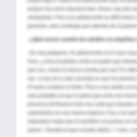
propia lógica. Había una adolescente que se pas
porque esa nena estuviera bien. Ahora, hay dos mu
semejantes. Para una adolescente es difícil tener
gimnasio, pero sostengo que además de ocuparse
–¿Qué ocurre cuando los adultos se empeñan 
–Es muy peligroso. Al adolescente se le hace muy 
Pero, ¿cómo te peleás contra un padre que intent
que vos, comer la misma comida que vos? Es dific
vos. La ley de la vida consistía en que los jóvene
él hasta construir el límite. Pero si ese adulto no l
más probable es que la pelea que arme sea mucho m
provincia de Buenos Aires me contó que durante ci
automóviles en una misma esquina. Fue a ver qué o
esperaban hasta que el semáforo se pusiera en v
queso". Ganaba el que cruzaba último. Y claro, cuan