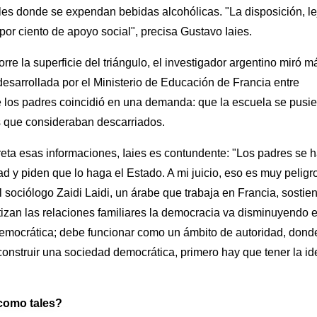
ales donde se expendan bebidas alcohólicas. "La disposición, le
por ciento de apoyo social", precisa Gustavo Iaies.
re la superficie del triángulo, el investigador argentino miró m
desarrollada por el Ministerio de Educación de Francia entre
 los padres coincidió en una demanda: que la escuela se pusie
os que consideraban descarriados.
eta esas informaciones, Iaies es contundente: "Los padres se 
ad y piden que lo haga el Estado. A mi juicio, eso es muy peligr
l sociólogo Zaidi Laidi, un árabe que trabaja en Francia, sostie
zan las relaciones familiares la democracia va disminuyendo 
 democrática; debe funcionar como un ámbito de autoridad, dond
construir una sociedad democrática, primero hay que tener la id
como tales?