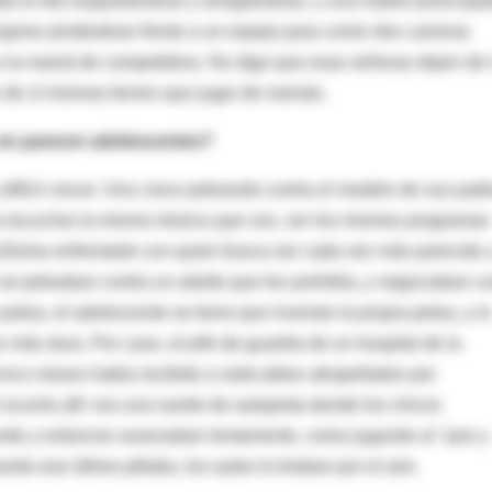
aba el día maquillándose y arreglándose, y una madre preocup
jeres pintándose frente a un espejo para correr dos carreras
 a la mamá de competidora. No digo que esas señoras dejen de i
 de sí mismas tienen que jugar de mamás.
en parecer adolescentes?
difícil crecer. Uno crece peleando contra el modelo de sus padr
a escuchar la misma música que vos, ver los mismos programas
ilísimo enfrentarte con quien busca ser cada vez más parecido 
s se peleaban contra un adulto que les prohibía, y negociaban c
o pelea, el adolescente se tiene que inventar la propia pelea, y lo
ás dura. Por caso, el jefe de guardia de un hospital de la
nco meses había recibido a siete pibes atropellados por
curría allí: era una suerte de autopista donde los chicos
erde y entonces avanzaban lentamente, como jugando al "pan y
do ese último pifiaba, los autos lo tiraban por el aire.