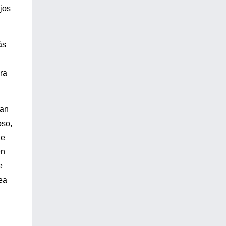
jos
ás
ra
han
oso,
ne
en
e
ea