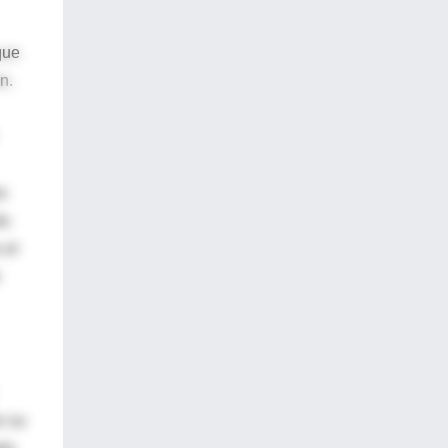
que
n.
s
ás
 el
n su