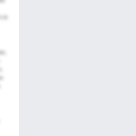
ada
r al
es.
a
on