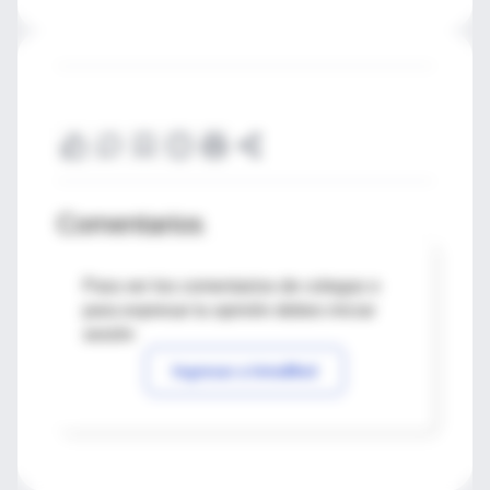
Comentarios
Para ver los comentarios de colegas o
para expresar tu opinión debes iniciar
sesión
Ingresar a IntraMed