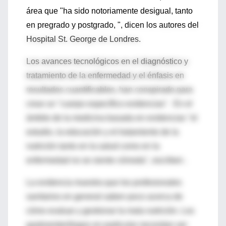
área que "ha sido notoriamente desigual, tanto
en pregrado y postgrado, ", dicen los autores del
Hospital St. George de Londres.
Los avances tecnológicos en el diagnóstico y
tratamiento de la enfermedad y el énfasis en
resultados cuantificables, han conspirado para
crear un "cuerpo específico evidencias". En el
ámbito de la medicina basada en evidencias "el
estudio, la educación y el tratamiento de la
nutrición tanto en la salud como en la
enfermedad no se siente cómoda", escriben .
La evidencia muestra que los profesionales
sanitarios en general saben poco acerca de
cómo evaluar y gestionar la mala nutrición. Los
gastroenterólogos en particular necesitan ser