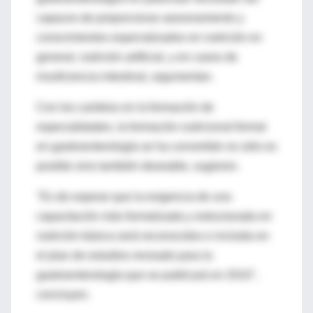
capaces de proporcionar asesoramiento y
conocimientos especializados en nutrición en
general, nutrición artificial, y en casos de
insuficiencia intestinal, argumentan.
Con los cambios en la formación de
especialidades, la formación nutricional formal
en gastroenterología se ha convertido no sólo es
posible sino también deseable, sugieren.
"Es de esperar que la exigencia de una
capacitación más formalizada y estructurada en
nutrición básica será reconocidos e incluida en
el plan de estudios revisado para la
gastroenterología que se publicará en 2010",
concluyen.