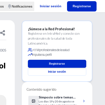
Iniciar sesión
Registrarse
tos
Notificaciones
¡Súmese a la Red Profesional!
Regístrese en IntraMed y conecte con
profesionales de la salud de toda
Latinoamérica.
2005
+1.1 M profesionales de la salud
Impulse su perfil
ol
Registrarse
Iniciar sesión
Contenido sugerido
Simposio sobre temas
Los días 19 y 20 de agosto se
Infecciosos en Gineco-