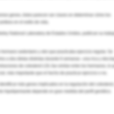
smos genes, éstos parecen ser claves en determinar cómo los
ambios en el estilo de vida.
keley National Laboratory de Estados Unidos, publican su traba
ermano sedentario y otro que practicaba ejercicio regular. Se
los a dos dietas distintas durante 6 semanas –una rica y otra ba
traciones de colesterol LDL fue similar entre los hermanos, lo 
l, más importante que el hecho de practicar ejercicio o no.
dentificar más genes implicados en la regulación del colesterol
to hipolipemiante depende en gran medida del perfil genético.