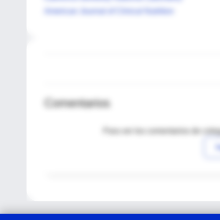
American Journal of Clinical Nutrition
Comentarios
Para ver los comentarios de coleg
I