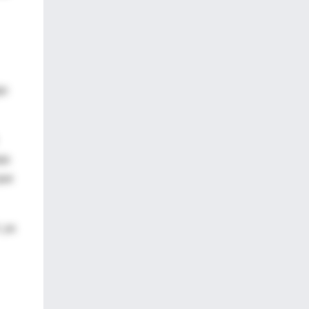
jo
ja
que
, ya