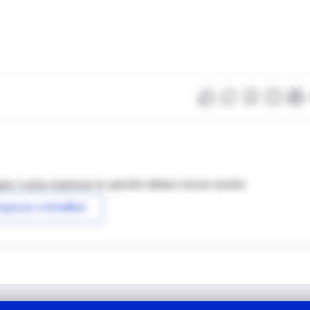
as o para expresar tu opinión debes iniciar sesión
ngresar a IntraMed