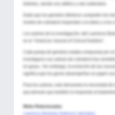
distintos, siendo uno atlético y otro sedentario.
Dado que los gemelos idénticos comparten los mi
niveles de colesterol responden a la dieta y a los c
Los autores de la investigación, del Lawrence Ber
en el "American Journal of Clinical Nutrition".
Cada pareja de gemelos estaba compuesta por un h
investigaron sus valores de colesterol tras someter
en grasa-. Sin embargo, la evolución de las concen
significa que los genes desempeñan un papel crucia
Para los autores, esto demuestra la necesidad de i
que piensan que también la respuesta al tratamien
Webs Relacionadas
Lawrence Berkeley National Laboratory