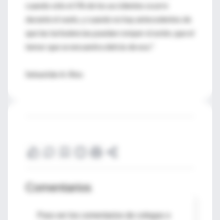
cuando sólo el 5% de los accidentes ocurre
durante el vuelo, y cuando no hay antecedentes de
que las turbulencias puedan romper el avión, que el
temor que se encuentra detrás de eso."
Sebastián A. Ríos
Comentarios
Para ver los comentarios de colegas o