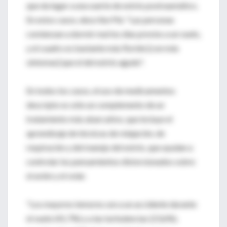
que da lugar a una suerte de estrés postraumático.
En estos casos, describe Plá: "Las personas
comienzan a dormir mal los días previos a un vuelo,
y el cuadro es bastante más florido [con más
síntomas] que el del estrés agudo".
En todos los casos, el uso de medicamentos
descripto es sólo un complemento de un
tratamiento más abarcativo, que incluye el
aprendizaje de técnicas de relajación, de
respiración y del manejo del estrés, que ayudan a
controlar los pensamientos distorsionados sobre
el avión y el volar.
"Los mayores temores son a un accidente durante
el vuelo (41,7%) y a las turbulencias (23,6%),