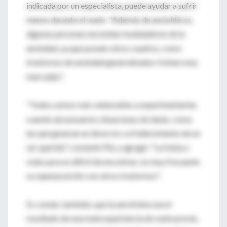
indicada por un especialista, puede ayudar a sufrir
menos durante el vuelo: "Además de ansiolíticos,
algunas personas necesitan moduladores de la
ansiedad, ya que poseen otros cuadros, como
trastornos de ansiedad generalizada o fobias muy
marcadas".
"Todos somos más vulnerables a experimentarlas
cuando atravesamos situaciones de duelo, como
las que generan un divorcio o el fallecimiento de un
ser querido", comentó Plá, y agregó: "La fobia a
volar pura es difícil de encontrar; es muy frecuente
su superposición con otros trastornos".
Es común, también, que la aerofobia sea el
resultado de una mala experiencia de vuelo previa,