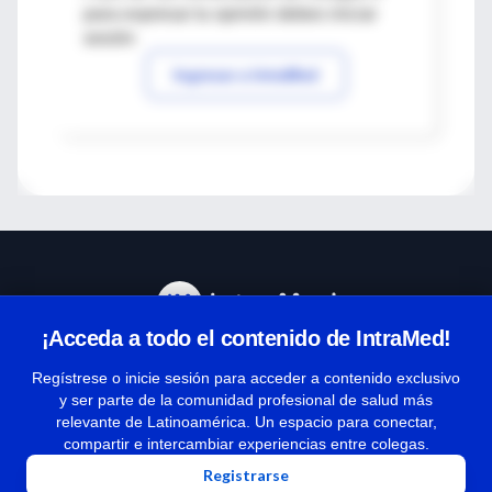
para expresar tu opinión debes iniciar
sesión
Ingresar a IntraMed
¡Acceda a todo el contenido de IntraMed!
Centro de Ayuda
Regístrese o inicie sesión para acceder a contenido exclusivo
y ser parte de la comunidad profesional de salud más
relevante de Latinoamérica. Un espacio para conectar,
Términos y condiciones
compartir e intercambiar experiencias entre colegas.
| Políticas de privacidad
Registrarse
| Todos los derechos reservados | Copyright 1997-2026