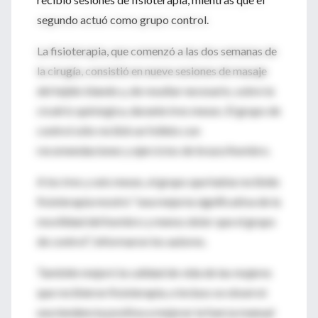
segundo actuó como grupo control.
La fisioterapia, que comenzó a las dos semanas de
la cirugía, consistió en nueve sesiones de masaje
del tejido blando y, de resultar necesario, sobre la
cicatriz quirúrgica, durante tres meses. El grupo de
control sólo recibió un folleto con
recomendaciones y ejercicios de brazo/hombro.
A los tres y seis meses, el grupo que había recibido
fisioterapia mostró "una mejoría significativa de la
movilidad del hombro y menos dolor que el grupo
de control", informaron los autores.
También mejoró la calidad de vida de las mujeres
que recibieron fisioterapia, e incluso se observó
una tendencia positiva a mejorar la fuerza manual