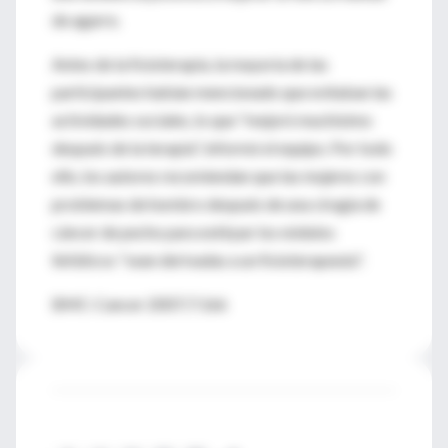
de agarre.
Antes de la fisioterapia, la mayoría de las
participantes habían mencionado que evitaban las
actividades sociales, lo que "mejoró muchísimo
después de la terapia", informó el equipo. Por todo
ello, los autores recomiendan que las mujeres con
problemas de hombro después de una cirugía de
cáncer de pecho para extirpar los nódulos
linfáticos "sean derivadas a un fisioterapeuta".
BMC-Cancer 2007;7:166