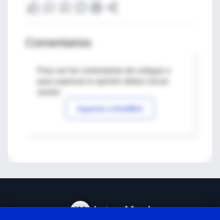
Comentarios
Para ver los comentarios de colegas o
para expresar tu opinión debes iniciar
sesión
Ingresar a IntraMed