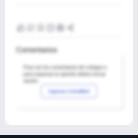
Comentarios
Para ver los comentarios de colegas o
para expresar tu opinión debes iniciar
sesión
Ingresar a IntraMed