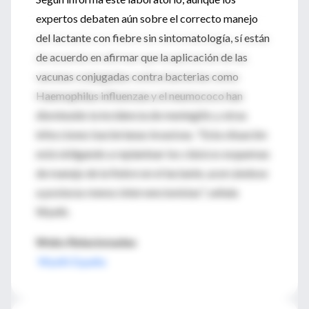
expertos debaten aún sobre el correcto manejo
del lactante con fiebre sin sintomatología, sí están
de acuerdo en afirmar que la aplicación de las
vacunas conjugadas contra bacterias como
Haemophilus influenzae y el neumococo han
disminuido la incidencia de meningitis y otras
infecciones bacterianas invasivas. "Esta situación
está obligando a replantear los clásicos esquemas
de manejo de la fiebre en el lactante, acercándose
a posturas menos intervencionistas", señala
Wyeth.
Webs Relacionadas
Wyeth España