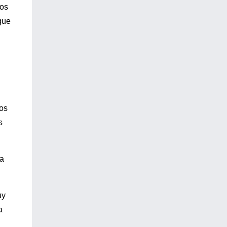
los
que
los
s
la
uy
a