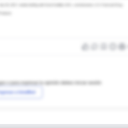
uly 28, 2017, media briefing with Scott Gottlieb, M.D., commissioner, U.S. Food and Drug
 Products
as o para expresar tu opinión debes iniciar sesión
ngresar a IntraMed