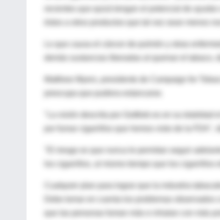
recientes que quizá tengan el potencial de ayudar 
éstos a otros productos que tal vez sean menos no
Lo que causa el cáncer de pulmón y otras enfermeda
demás sustancias liberadas al quemar el tabaco, dij
Matthew Myers, presidente de Campaign for Tobacc
preocupa que pudiera estancarse.
"La visión descrita por Gottlieb es en su totalidad
por fumar cigarrillos que hemos visto de la FDA", d
"El riesgo es que nunca le permitan seguir adela
los cigarrillos, al mismo tiempo que los cigarrillo
Cualquier plan para lograr que la industria tabacal
Debe tomar en cuenta los problemas observados con
que las personas fuman más e inhalan con más pro