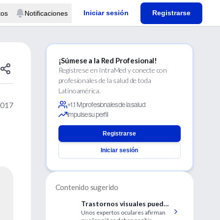
Iniciar sesión
Registrarse
tos
Notificaciones
¡Súmese a la Red Profesional!
Regístrese en IntraMed y conecte con
profesionales de la salud de toda
Latinoamérica.
2017
+1.1 M profesionales de la salud
Impulse su perfil
Registrarse
Iniciar sesión
Contenido sugerido
Trastornos visuales pueden
Unos expertos oculares afirman
dañar el desarrollo y