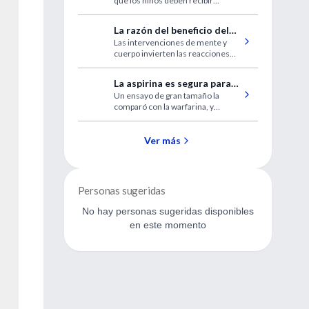
que los niños deben recibir
calificaciones en niños
exámenes regulares para detectar
pronto cualquier problema
La razón del beneficio del
Las intervenciones de mente y
yoga, el tai chi y la
cuerpo invierten las reacciones
meditación
del ADN que provocan estrés
La aspirina es segura para
Un ensayo de gran tamaño la
los pacientes con
comparó con la warfarina, y
insuficiencia cardiaca
encontró que la aspirina no se
relacionó con más
hospitalizaciones ni muertes
Ver más
Personas sugeridas
No hay personas sugeridas disponibles
en este momento