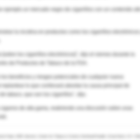
por ejemplo un mercado negro de cigarrillos con un contenido alt
trar la nicotina en productos como los cigarrillos electrónicos
.
sobre los cigarrillos electrónicos]", dijo el viernes durante la
Centro de Productos de Tabaco de la FDA.
los beneficios y riesgos potenciales de cualquier nueva
replantear lo que conllevará abordar la causa principal de
tabaco, que son los cigarrillos", dijo.
 cigarros de alta gama, reabriendo una discusión sobre unas
ntó.
ia Folan, DNP, director, Center for Tobacco Control, Northwell Health, Great Neck, N.Y.; Er