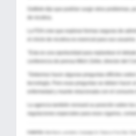
Gottlieb dijo que podrían surgir otros problemas, 
de nicotina.
La FDA cree que explorar formas seguras de adminis
el chicle de nicotina es esencial para sus usuarios
"Esta es una oportunidad para replantear el debate [
conferencia de prensa Mitch Zeller, director del 
"Debemos hacer algunas preguntas difíciles sobre 
tecnología. Pero esas preguntas se deben hacer al 
enfermedad y muerte relacionada con el consumo de 
La agencia también revisará su posición sobre los
regulaciones especiales para esos cigarros, come
FUENTES:
Matt Myers, president, Campaign for Tobacco-Free Kids; Patric