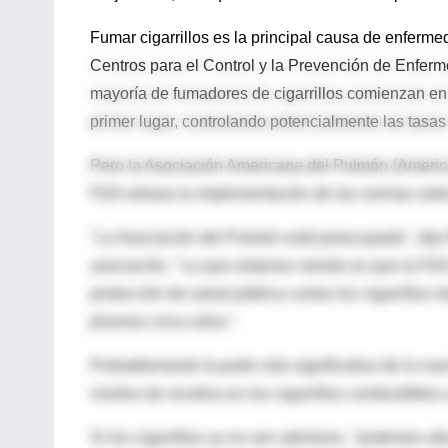
Fumar cigarrillos es la principal causa de enferm
Centros para el Control y la Prevención de Enfe
mayoría de fumadores de cigarrillos comienzan en
primer lugar, controlando potencialmente las tas
Pero la Asociación Americana del Pulmón (American
FDA retrasa la implementación de las normas sobre l
"La Asociación del Pulmón está preocupada", dijo 
asociación. "Lo que estamos viendo es que la FDA,
protección de salud pública contra los cigarrillos e
jóvenes cinco años".
Probablemente la parte más significativa de la nue
niveles de nicotina en los cigarrillos combustibles a
Si los cigarrillos ya no son adictivos, "podemos 