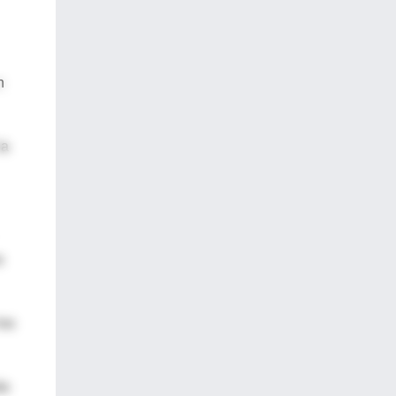
n
la
s
los
ás