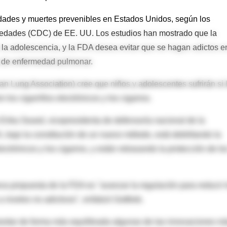
edades y muertes prevenibles en Estados Unidos, según los
rmedades (CDC) de EE. UU. Los estudios han mostrado que la
 la adolescencia, y la FDA desea evitar que se hagan adictos e
as de enfermedad pulmonar.
 Lung Association) cree que niños y adolescentes sufrirán si 
os cigarrillos electrónicos y los cigarros.
Erika Sward, vicepresidenta de defensoría nacional de la
 bajo la constitución de un nuevo método, está debilitando la
lectrónicos y los cigarros, y están retrasando la protección de lo
va propuesta de la FDA es "avanzar la regulación para reducir 
 niveles no adictivos", enfatizó Gottlieb.
abordar de forma más equilibrada algunas de las innovaciones m