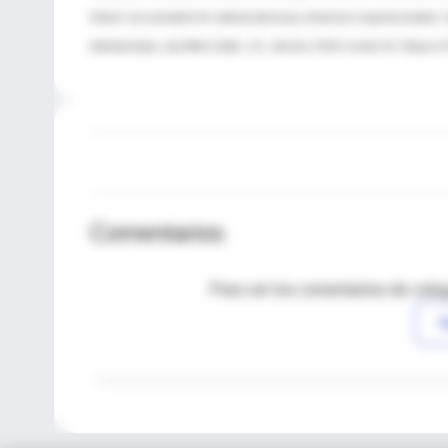
Sward, vice president for national advocacy, American Lung Association; J
Administration, and Mitch Zeller, J.D., director, FDA's Center for Tobacco
Comentarios
Para ver los comentarios de coleg
I