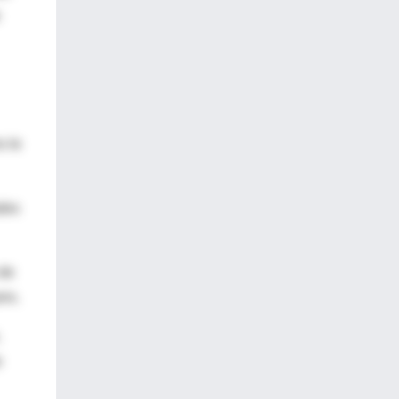
o le
ades
 de
ers.
.
e