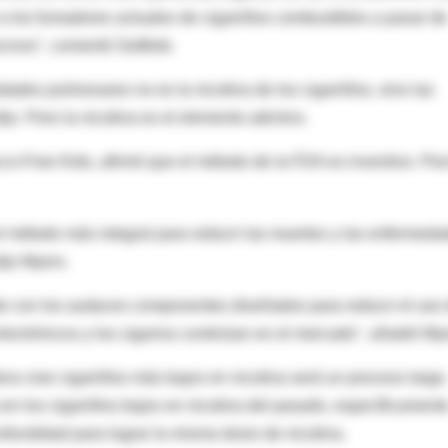
a los fumadores actuales de cigarrillos combustibles a pasar de
civos", comentó Gottlieb.
des pulmonares no es la nicotina de los cigarrillos, sino las
o. Pero la nicotina es el elemento adictivo.
o-Free Kids, afirmó que el método de la FDA es inventivo. Per
 el método más integral para reducir las muertes y las enfermed
ijo Myers.
nte con los audaces componentes diseñados para reducir el uso
s electrónicos y los cigarros continúan en el mercado", añadió My
era cree cigarrillos más bajos en nicotina será un proceso largo
 los cigarrillos bajos en nicotina del pasado, específicament
fundidad para lograr la misma dosis de nicotina.