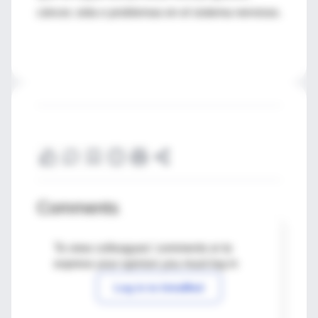
cáncer, sida o problemas en el sistema nervioso.
Comments
To view colleagues' comments or to
express your opinion you must log in
Log in to IntraMed