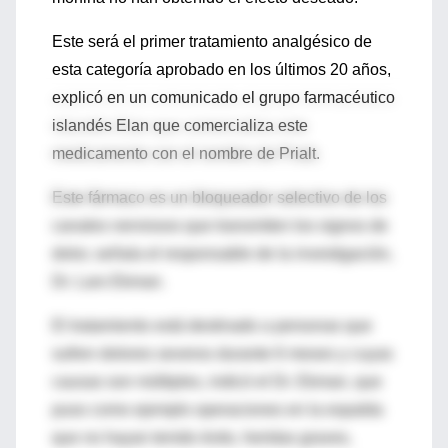
Este será el primer tratamiento analgésico de
esta categoría aprobado en los últimos 20 años,
explicó en un comunicado el grupo farmacéutico
islandés Elan que comercializa este
medicamento con el nombre de Prialt.
Este fármaco es un bloqueador selectivo de los
canales nerviosos que transmiten los signos de
dolor, señala el responsable de la investigación,
Dr. Lars Ekman.
El tratamiento está destinado a personas que
sufren dolores severos durante 6 meses y cuyas
causas son múltiples, indicó el Dr. Ekman, que
puso como ejemplo operaciones en la espalda
que no hayan tenido éxito, heridas graves,