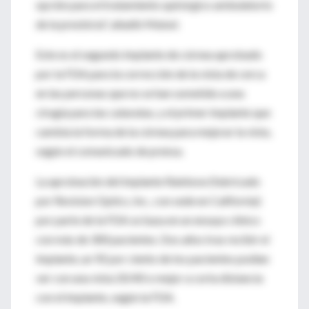
opción para el tratamiento quirúrgico ambulatorio
de la presbicia", añadió Maisel.
Este es el segundo implante de córnea aprobado
por la FDA para la corrección de la vista de cerca
en las personas que no se han sometido a una
cirugía para las cataratas, y el primer implante que
cambia la forma de la córnea para mejorar la vista,
según el comunicado de prensa.
La aprobación del implante Rainbow (fabricado
por Revision Optics, Inc., con sede en California)
por parte de la FDA se basa en un ensayo clínico
con más de 300 pacientes. Dos años tras recibir el
implante, un 92 por ciento de los pacientes podían
ver con una vista 20/40 o mejor a corta distancia
con el implante, según la FDA.