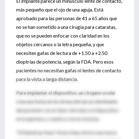
El implante parece un minúsculo lente de contacto,
más pequeño que el ojo de una aguja. Está
aprobado para las personas de 41 a 65 años que
no se han sometido a una cirugía para cataratas,
que no se pueden enfocar con claridad en los
objetos cercanos o la letra pequeña, y que
necesiten gafas de lectura de +1.50 a +2.50
dioptrías de potencia, según la FDA. Pero esos
pacientes no necesitan gafas ni lentes de contacto
para la vista a larga distancia.
Para implantar el dispositivo, un cirujano ocular
crea una bolsa en la córnea del ojo no dominante
del paciente con un láser, introduce el dispositivo
en la apertura, y vuelve a cerrar la bolsa.
"El Raindrop Near Vision Inlay ofrece una nueva