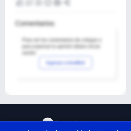
Comentarios
Para ver los comentarios de colegas o
para expresar tu opinión debes iniciar
sesión
Ingresar a IntraMed