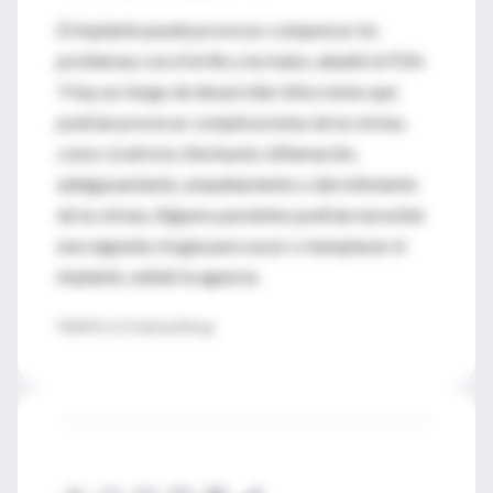
El implante puede provocar o empeorar los
problemas con el brillo y los halos, añadió la FDA.
Y hay un riesgo de desarrollar infecciones que
podrían provocar complicaciones de la córnea,
como cicatrices, hinchazón, inflamación,
adelgazamiento, empañamiento o derretimiento
de la córnea. Algunos pacientes podrían necesitar
una segunda cirugía para sacar o reemplazar el
implante, señaló la agencia.
FUENTE: U.S. Food and Drug