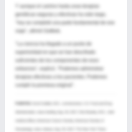
Y aunque el camino hasta unas terapias
genéticas seguras y efectivas ha sido largo,
"hoy se completó una parte fundamental de ese
viaje", afirmó Gottlieb.
"La ciencia ha llegado a un punto de
superioridad en que se han descifrado
suficientes de los componentes de esos
esfuerzos", explicó. "Podemos administrar
terapias efectivas a los pacientes. Podemos
cumplir la promesa original".
FUENTES:
Scott Gottlieb, M.D., commissioner, U.S. Food and Drug
Administration, news briefing, Aug. 30, 2017; Otis Brawley, M.D., chief
medical officer, American Cancer Society; American Society of
Hematology, news release, Aug. 30, 2017; The New York Times