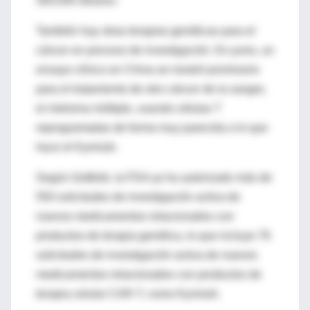
300,000 dólares.
También hay otras terapias genéticas para el
cáncer en proceso de investigación. En junio, un
ensayo clínico en China se mostró promisorio
para el tratamiento de otro cáncer de la sangre,
el mieloma múltiple, usando células T
reprogramadas de forma muy parecida a lo que
hace el Kymriah.
Según Gottlieb, la FDA ya ha autorizado más de
550 solicitudes de investigación activa de
nuevos medicamentos relacionados con
productos de terapia genética, lo que incluye 76
solicitudes de investigación activa de nuevos
medicamentos relacionados con productos de
terapia celular CAR-T, como Kymriah.