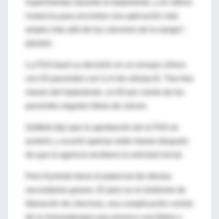
experimentan durante el tratamiento, y en última
instancia para encontrar una aplicación más
amplia más allá de los cánceres de la sangre",
planteó.
La FDA basó su decisión en un ensayo clínico
con 63 pacientes con LLA de células B. Tras tres
meses del tratamiento, un 83 por ciento de los
pacientes seguían libres de cáncer.
Gottlieb dijo que la aprobación de la FDA se
aceleró, y ocurrió apenas siete meses después
de que la agencia recibiera la solicitud inicial.
Pero Kymriah tiene el potencial de efectos
secundarios graves. El peor es el síndrome de
liberación de citocinas, una complicación común
de la inmunoterapia que provoca una fiebre y