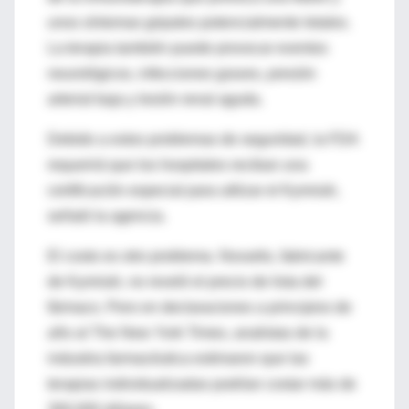
unos síntomas gripales potencialmente letales.
La terapia también puede provocar eventos
neurológicos, infecciones graves, presión
arterial baja y lesión renal aguda.
Debido a estos problemas de seguridad, la FDA
requerirá que los hospitales reciban una
certificación especial para utilizar el Kymriah,
señaló la agencia.
El costo es otro problema. Novartis, fabricante
de Kymriah, no reveló el precio de lista del
fármaco. Pero en declaraciones a principios de
año al The New York Times, analistas de la
industria farmacéutica estimaron que las
terapias individualizadas podrían costar más de