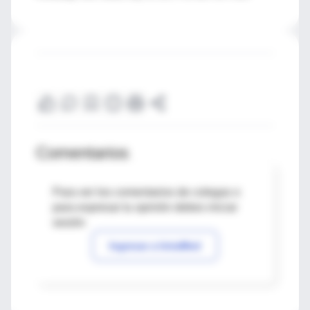
Comentarios
Para ver los comentarios de colegas o
para expresar tu opinión debes iniciar
sesión
Ingresar a IntraMed