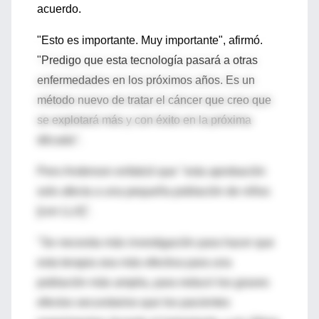
acuerdo.
"Esto es importante. Muy importante", afirmó.
"Predigo que esta tecnología pasará a otras
enfermedades en los próximos años. Es un
método nuevo de tratar el cáncer que creo que
se explotará más y con éxito en la próxima
década".
Pero Anderson enfatizó que "esta aprobación
solo afecta a una pequeña población de niños
[con LLA]".
"Se necesita más investigación para hacer que
esta terapia sea más efectiva para una
población más amplia, para reducir los graves
efectos secundarios que los pacientes