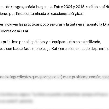
ece de riesgos, señala la agencia. Entre 2004 y 2016, recibió casi 
iones por tinta contaminada o reacciones alérgicas.
incluyen las prácticas poco seguras y la tinta en sí, apuntó la Dra
Colores de la FDA.
s prácticas poco higiénicas y el equipamiento no esterilizado,
da con bacterias o moho", dijo Katz en un comunicado de prensa d
ntos (los ingredientes que aportan color) es un problema común, aun
i la tinta es segura. "La tinta se puede contaminar aunque el frasco
es estéril", advirtió.