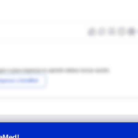
as o para expresar tu opinión debes iniciar sesión
ngresar a IntraMed
raMed!