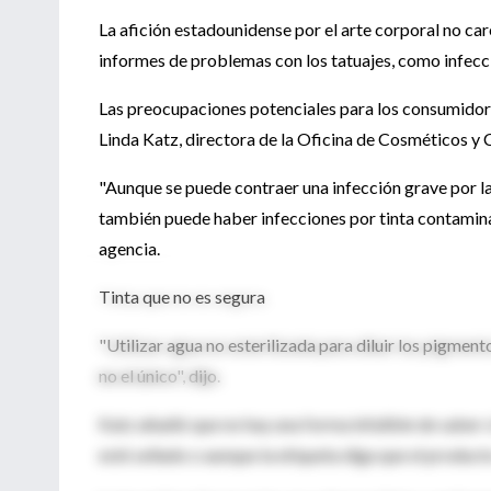
La afición estadounidense por el arte corporal no car
informes de problemas con los tatuajes, como infecc
Las preocupaciones potenciales para los consumidores 
Linda Katz, directora de la Oficina de Cosméticos y 
"Aunque se puede contraer una infección grave por la
también puede haber infecciones por tinta contamina
agencia.
Tinta que no es segura
"Utilizar agua no esterilizada para diluir los pigme
no el único", dijo.
Katz añadió que no hay una forma infalible de saber s
esté sellado o aunque la etiqueta diga que el producto 