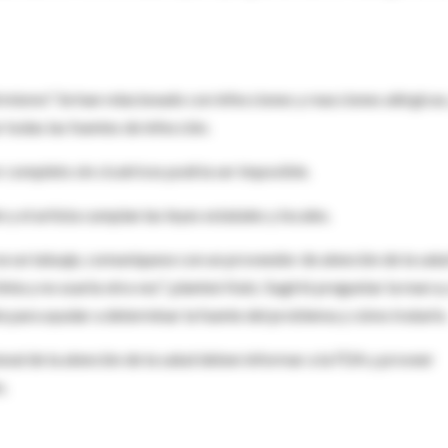
ed mismo". Se han relacionado con infecciones y reacciones alérgicas,
 todas las fuentes de infección.
or completo sin cicatrices podría ser imposible.
 y el artista cumplan las leyes estatales y locales.
rse un tatuaje, comuníquese con un proveedor de atención de la salu
inta y no usarla otra vez", planteó Katz. Sugirió preguntar la marca,
nte para ayudar a determinar la fuente del problema y cómo tratarlo
ional de la atención de la salud deben informar a la FDA y proveer
n.