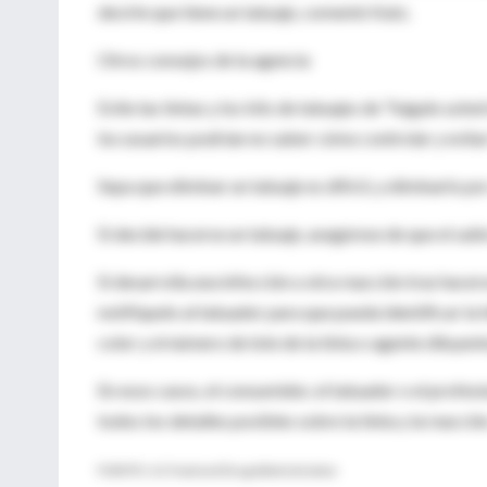
decirle que tiene un tatuaje, comentó Katz.
Otros consejos de la agencia
Evite las tintas y los kits de tatuajes de "hágalo ust
los usuarios podrían no saber cómo controlar y evitar
Sepa que eliminar un tatuaje es difícil, y eliminarlo p
Si decide hacerse un tatuaje, asegúrese de que el salón
Si desarrolla una infección u otra reacción tras hace
notifíquelo al tatuador para que pueda identificar la t
color y el número de lote de la tinta o agente diluye
En esos casos, el consumidor, el tatuador o el profes
todos los detalles posibles sobre la tinta y la reacció
FUENTE: U.S. Food and Drug Administration