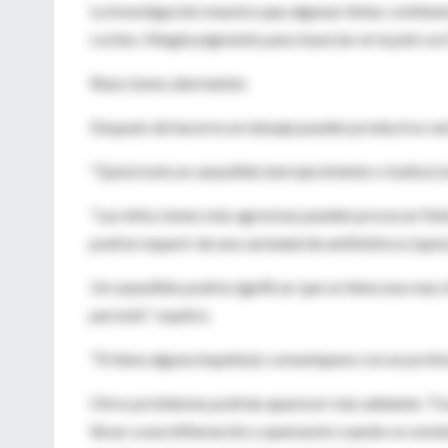
La investigación muestra que algunas tintas contienen
coches. Ningún pigmento para inyectar en la piel con
Reacciones alarmantes
Después de hacerse un tatuaje pueden producirse var
"Quizá note un sarpullido (enrojecimiento o bultos) en 
"Las infecciones más agresivas pueden provocar fiebr
podría requerir de una variedad de antibióticos (quizá
Un sarpullido podría significar que se tiene una reac
persistir", explicó.
"Si tiene alguna inquietud, comuníquese con un profes
Otros problemas podrían aparecer más adelante. Tras 
llevar a una inflamación y quemazón cuando se some