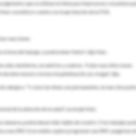
 pigmentos que se utilizan en tinta para impresoras o en pintura p
 fines cosméticos cuenta con la aprobación de la FDA.
ias reacciones.
el área del tatuaje, o podría tener fiebre", dijo Katz.
e alta, temblores, escalofríos y sudores. Tratar esas infecciones
 durante meses) o incluso hospitalización y/o cirugía", dijo.
ción alérgica. "Y como las tintas son permanentes, la reacción podrí
ional de la atención de la salud", aconsejó Katz.
tatuarse, podría desarrollar tejido de cicatriz. O los tatuajes pod
ta a una IRM. Si un médico quiere programar una IRM, asegúrese d