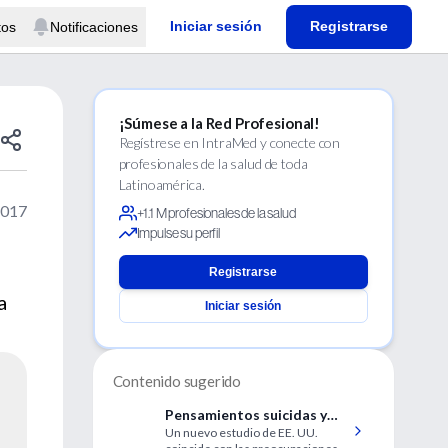
Iniciar sesión
Registrarse
tos
Notificaciones
¡Súmese a la Red Profesional!
Regístrese en IntraMed y conecte con
profesionales de la salud de toda
Latinoamérica.
2017
+1.1 M profesionales de la salud
Impulse su perfil
Registrarse
a
Iniciar sesión
Contenido sugerido
Pensamientos suicidas y
Un nuevo estudio de EE. UU.
autolesiones en