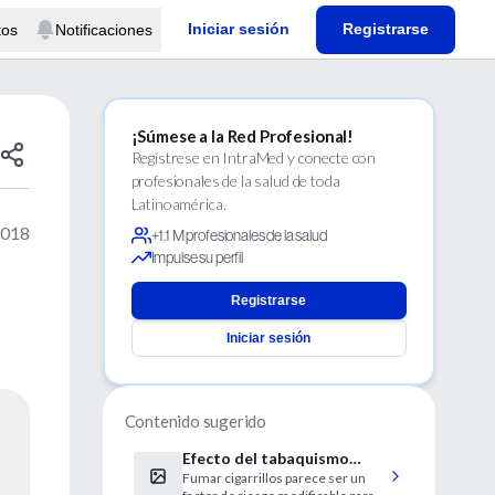
Iniciar sesión
Registrarse
tos
Notificaciones
¡Súmese a la Red Profesional!
Regístrese en IntraMed y conecte con
profesionales de la salud de toda
Latinoamérica.
2018
+1.1 M profesionales de la salud
Impulse su perfil
Registrarse
Iniciar sesión
Contenido sugerido
Efecto del tabaquismo
Fumar cigarrillos parece ser un
sobre el hígado graso no