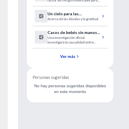
factor de riesgo modificable para
alcohólico
el desarrollo y la progresión del
hígado graso no alcohólico
Un cielo para las
Acerca de las deudas y la gratitud.
enfermeras
Casos de bebés sin manos o
Una investigación oficial
brazos causan
investigará la causalidad entre
preocupación en Francia
esta deformidad y la exposición a
factores externos luego de la
revelación de que cerca de dos
Ver más
docenas de bebés nacidos sin
manos o brazos
Personas sugeridas
No hay personas sugeridas disponibles
en este momento