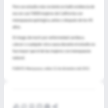
Pero un estudio más reciente no halló evidencia de
eso en casi 9.800 mujeres de California con
menopausia quirúrgica, antes o después de los 45
años.
El riesgo de morir por enfermedad cardíaca,
cáncer o cualquier otra causa durante el estudio no
fue mayor que el de las mujeres con menopausia
natural.
FUENTE: Menopause, online 12 de diciembre del 2011