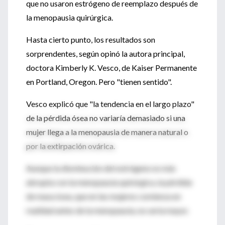
que no usaron estrógeno de reemplazo después de
la menopausia quirúrgica.
Hasta cierto punto, los resultados son
sorprendentes, según opinó la autora principal,
doctora Kimberly K. Vesco, de Kaiser Permanente
en Portland, Oregon. Pero "tienen sentido".
Vesco explicó que "la tendencia en el largo plazo"
de la pérdida ósea no variaría demasiado si una
mujer llega a la menopausia de manera natural o
por la extirpación ovárica.
Aunque la disminución del estrógeno es más
abrupta con la menopausia quirúrgica, la pérdida
de masa ósea, que en las mujeres comienza en
realidad antes de la menopausia, no sería mayor.