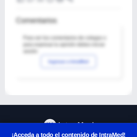
Comentarios
Para ver los comentarios de colegas o
para expresar tu opinión debes iniciar
sesión
Ingresar a IntraMed
¡Acceda a todo el contenido de IntraMed!