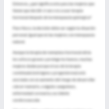
Entonces, ¿qué significa esto para las mujeres que
tienen que decidir si van o no a usar terapia
hormonal después de la menopausia quirúrgica?
Para Vesco, la decisión debe ser según la situación
personal, igual que en las mujeres con menopausia
natural.
Aunque la terapia de reemplazo hormonal alivia
los sofocos graves y protege los huesos, muchas
mujeres dudan porque el uso de la terapia
combinada (estrógeno y progesterona) está
asociada con un aumento del riesgo de desarrollar
cáncer mamario, coágulos sanguíneos,
enfermedad coronaria y accidente
cerebrovascular.