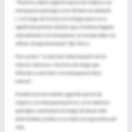
"Nuestros datos sugieren que en las mujeres con
menopausia quirúrgica a los 40 años en adelante
(...) el riesgo de fractura en el largo plazo no es
significativamente distinto que si hubiese llegado
naturalmente a la menopausia, ya sea que elija o no
utilizar terapia hormonal", dijo Vesco.
Pero aclaró: "La decisión debería partir de los
mismos síntomas o factores de riesgo que
influirían su decisión si la menopausia fuera
natural".
Estudios previos habían sugerido que en las
mujeres con menopausia precoz, ya se natural o
quirúrgica, aumentaría el riesgo de desarrollar
enfermedad cardíaca y se reduce la expectativa de
vida.