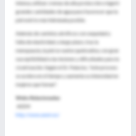
intensa, utilizar cremas de alta protección e ingerir
grandes cantidades de agua para favorecer que la
piel esté lo más hidratada posible.
Además de cambios atróficos con sequedad y
falta de elasticidad, a largo plazo, tras la
menopausia, la piel se vuelve quebradiza, con gran
susceptibilidad a las lesiones y dificultades para la
cicatrización. Según el Dr. Palacios, "este proceso
se acelera en el tiempo y aumenta su intensidad en
mujeres que fuman".
Webs Relacionadas
AEEM
http://www.aeem.es/