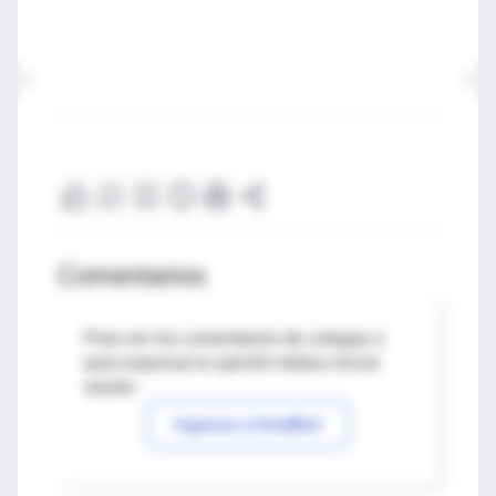
Comentarios
Para ver los comentarios de colegas o
para expresar tu opinión debes iniciar
sesión
Ingresar a IntraMed