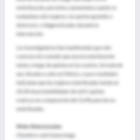
esterilización, persistía o aumentaba cuando se
evaluaban sólo mujeres con quistes grandes o
dolorosos, o diagnosticados durante la
intervención.
Los investigadores han manifestado que sólo
conocen otro estudio que asocie esterilización
tubal y riesgo de quistes en los ovarios. Se trata de
uno, llevado a cabo en México, cuyos resultados
indicaban que las mujeres esterilizadas tenían un
24,1% de probabilidades de sufrir quistes
ováricos en comparación del 12,4% para las no
esterilizadas.
Webs Relacionadas
Obstetrics and Gynecology