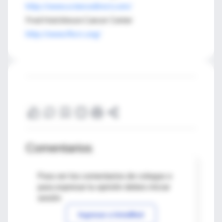
http://www.sciencedirect.com/
Fred Hutchinson Cancer Center
http://www.fhcrc.org/
Comentarios
Para ver los comentarios de colegas o
para expresar tu opinión debes iniciar
sesión
Ingresar a IntraMed