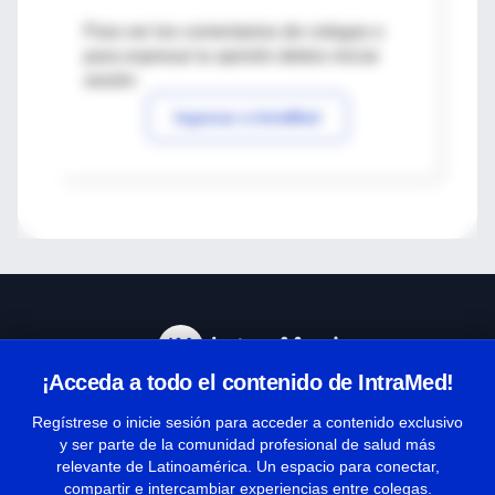
Para ver los comentarios de colegas o
para expresar tu opinión debes iniciar
sesión
Ingresar a IntraMed
¡Acceda a todo el contenido de IntraMed!
Centro de Ayuda
Regístrese o inicie sesión para acceder a contenido exclusivo
y ser parte de la comunidad profesional de salud más
relevante de Latinoamérica. Un espacio para conectar,
Términos y condiciones
compartir e intercambiar experiencias entre colegas.