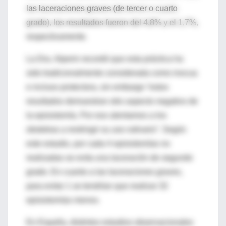
las laceraciones graves (de tercer o cuarto
grado), los resultados fueron del 4,8% y el 1,7%,
respectivamente.
La Dra. Alperin recordó que esta práctica ha
sido tradicionalmente considerada como inocua
e incluso protectora, sin embargo “estos
resultados demuestran otro aspecto negativo de
la episiotomía. Por eso alentamos a los
obstetras a restringir su uso rutinario”. Según
este estudio, por cada 4 episiotomías no
realizadas se evita una laceración de segundo
grado. En cuanto a las laceraciones graves,
para evitar 1 se tendrían que realizar 32
episiotomías menos.
En España, distintos estudios observacionales