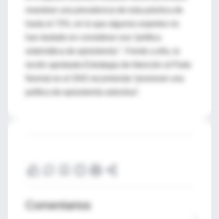
muestran una prevalencia de esta práctica de
hasta el 73%, en lo que algunos expertos no
han dudado en considerar una “política
sistemática de episiotomía ”. Frente a ella, la
recién aprobada Estrategia de Atención al Parto
Normal en el SNS recomienda “promover una
política de episiotomía selectiva”.
Comentarios