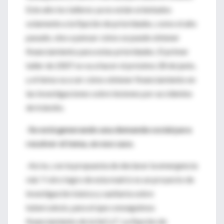
Este año los talleres ya no están orientados
solamente a la fijación de prioridades, como el año
pasado, sino a pensar cómo se puede obtener
financiamiento para estas prioridades. El primer
taller de 2007 se va a hacer el próximo 28 de junio,
y el tema va a ser cómo obtener financiamiento en
las investigaciones sobre lesiones por accidentes
de tránsito.
-Se está generando una demanda social para
resolver el tema, en ese caso.
-Así es, con la propuesta de declarar la emergencia
vial. Y otro logro de esta matriz es un proyecto de
investigación básica y sanitaria sobre
tuberculosis, para el que conseguimos
financiamiento de la SeCyT. La fijación de