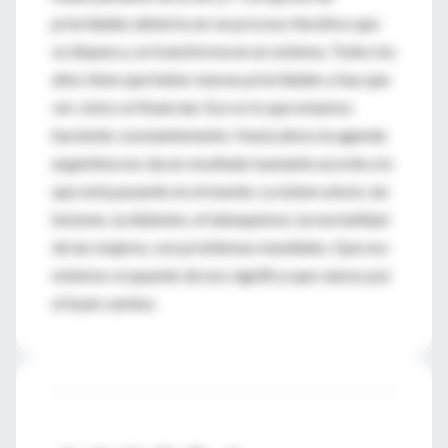
prioridades debería ser un proceso iterativo que
se dispara y se transforma en un sistema. Todos los
años tiene que haber nuevas prioridades y hay que
ver cómo se financian. Eso es lo que estamos
haciendo constantemente. Hasta ahora la agenda
argentina nos da un resultado bastante acorde a lo
que está pasando en el mundo. La tuberculosis, las
lesiones, la diabetes, el tabaquismo, la mortalidad
de las mujeres, son problemas mundiales. Que nos
estemos ocupando de eso significa que vamos por
el buen camino.