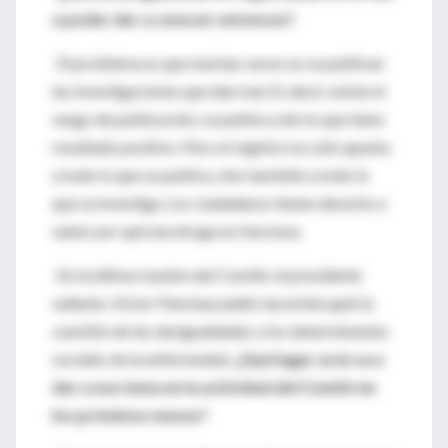
a poder dar a conocer entonces?
-El problema es que muchas veces no se publican
las investigaciones que dan mal. Es decir, existe el
sesgo de publicación; se publica sólo lo que tiene
resultado positivo. Pero el registro no sólo apunta
a todo lo que se publica, sino también a todo lo
que se investiga. Los ciudadanos tienen derecho a
saber por qué una droga no funciona.
-En la última reunión del Comité, el presidente
saliente, Víctor Penchaszadeh, hacía hincapié la
cuestión de las desigualdades y los determinantes
sociales de la enfermedad.
¿Qué lugar se le va a
dar a ese tema en la actividad del Comité en
los próximos meses?