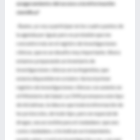
aseguramiento del acceso a la información
científica?
-Bueno, yo voy a participar en los cuatro puntos de
la agenda por igual, pero es probable que me
concentre más en el registro de investigaciones
clínicas, que es un desafío muy importante. Ahora
estamos preparando un inventario de
investigaciones clínicas en la Argentina, que
estaría disponible en octubre. Sería el primer
registro de investigaciones clínicas con asiento en
el Ministerio de Salud. La OMS promueve este tipo
de iniciativas; la idea es que toda la información de
los protocolos, de todo tipo, pero en especial de
drogas, sea accesible para el ciudadano; que uno
como ciudadano, si le indican un tratamiento,
pueda saber si está en investigación o no, y en qué