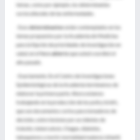
temas, como por ejemplo, los determinantes
socioculturales de las enfermedades.
-Esos
determinantes
están contemplados en los
temas propuestos por la Academia de Medicina
para la fijación de prioridades de investigación en
salud, en el
foro abierto
que usted coordinó el
año pasado.
-Exactamente. En el Centro de Investigaciones
Epidemiológicas de la Academia terminamos de
elaborar la primera parte. Ahora estamos
trabajando en la producción de los policy briefs,
que son documentos cortos para tomadores de
decisión, sobre lesiones por accidentes de
tránsito, tuberculosis, Chagas, diabetes,
tabaquismo y morbi-mortalidad materno infantil.