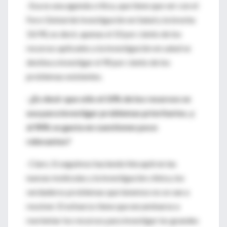
-Esa es una agenda crítica, que tiene que ver con el
Foro Global de Investigación en Salud y la brecha
10/90, es decir, apenas el 10 por ciento de los
recursos aplicados a la investigación en salud se
destina a investigar el 90 por ciento de los
problemas existentes.
-¿Es decir que sólo el 10% de los recursos se
usa para investigar problemas prioritarios, y
el 90% se gasta en cuestiones poco
relevantes?
-Claro. Si seguimos haciendo hincapié en las
nuevas moléculas y la investigación clínica, los
verdaderos problemas que tenemos no se van a
resolver. El esfuerzo tiene que encaminarse a
reorientar los recursos para investigar los grandes