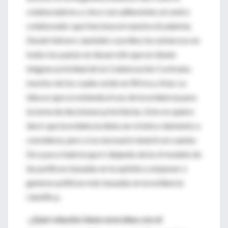
colaboradores y cinco son adherentes al centro
colaborador que funciona en nuestra Academia.
Desde febrero, también coordino los esfuerzos en
todos los países en desarrollo que no tienen
ninguna actividad de la Colaboración Cochrane,
muchos de los cuales están en África y Asia. La
idea es que se extienda el uso de la evidencia para
la toma de decisiones prioritarias. Esto no quiere
decir que la evidencia deba ser el único elemento a
considerar, pero sí es necesario tenerlo en cuenta.
De a poco habría que ir dejando atrás el modelo de
las políticas basadas en la opinión y empezar a
generar políticas más basadas en la evidencia
científica.
-¿Qué relación tiene esta idea con el