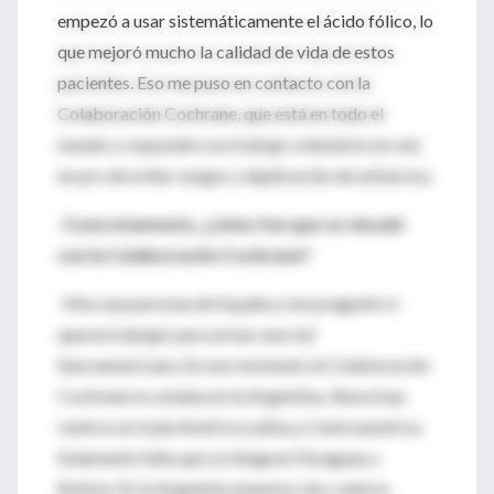
empezó a usar sistemáticamente el ácido fólico, lo
que mejoró mucho la calidad de vida de estos
pacientes. Eso me puso en contacto con la
Colaboración Cochrane, que está en todo el
mundo y responde a un trabajo voluntario en red,
en pro de evitar sesgos y duplicación de esfuerzos.
-Concretamente, ¿cómo fue que se vinculó
con la Colaboración Cochrane?
-Vino una persona de España y me preguntó si
quería trabajar para armar una red
iberoamericana. En ese momento la Colaboración
Cochrane no estaba en la Argentina. Ahora hay
centros en toda América Latina y Centroamérica.
Solamente falta que se integren Paraguay y
Bolivia. En la Argentina tenemos dos centros