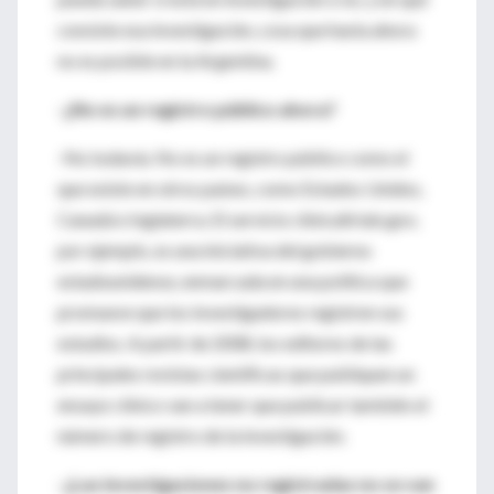
consiste esa investigación, cosa que hasta ahora
no es posible en la Argentina.
-¿No es un registro público ahora?
-No todavía. No es un registro público como el
que existe en otros países, como Estados Unidos,
Canadá e Inglaterra. El servicio clinicaltrials.gov,
por ejemplo, es una iniciativa del gobierno
estadounidense, enmarcada en una política que
promueve que los investigadores registren sus
estudios. A partir de 2008, los editores de las
principales revistas científicas que publiquen un
ensayo clínico van a tener que publicar también el
número de registro de la investigación.
-¿Las investigaciones no registradas no se van