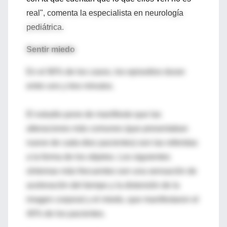
real", comenta la especialista en neurología
pediátrica.
Sentir miedo
En el 90% de los casos, los episodios duran
entre uno y tres minutos.
El estudio pone de manifiesto que las
alteraciones más comunes (que presentaban
nueve de cada diez pacientes) son las referidas
a la forma de los objetos. Los siguientes
síntomas más frecuentes son una sensación de
aceleración del tiempo y la distorsión de la
imagen corporal y el miedo, que manifestaron el
40% de los pacientes.