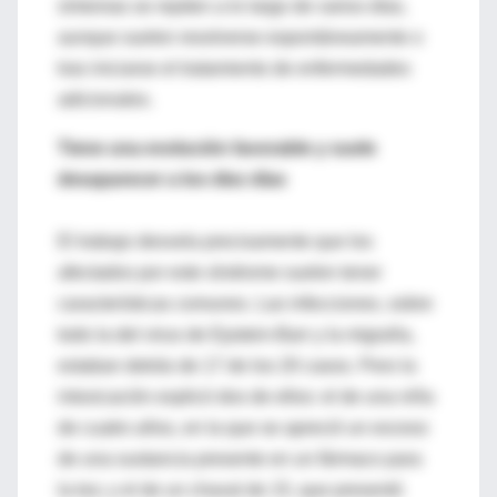
síntomas se repiten a lo largo de varios días,
aunque suelen resolverse espontáneamente o
tras iniciarse el tratamiento de enfermedades
adicionales.
Tiene una evolución favorable y suele
desaparecer a los diez días
El trabajo desvela precisamente que los
afectados por este síndrome suelen tener
características comunes. Las infecciones, sobre
todo la del virus de Epstein-Barr y la migraña,
estaban detrás de 17 de los 20 casos. Pero la
intoxicación explicó dos de ellos: el de una niña
de cuatro años, en la que se apreció un exceso
de una sustancia presente en un fármaco para
la tos; y el de un chaval de 15, que presentó