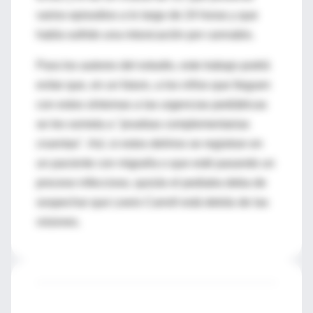
varios episodios a lo largo de 24 horas y que
había sufrido una intoxicación por cannabis.
Para los autores del estudio, este trabajo podrá
evitar que, en un futuro, a los niños que lleguen
con estos síntomas a las urgencias pediátricas
se les someta a "pruebas complementarias
cruentas". Así, si estos delirios se registran en
un paciente con migraña o que esté pasando un
proceso infeccioso, quizás el pediatra deba de
sospechar que Lewis Carroll está detrás de las
visiones.