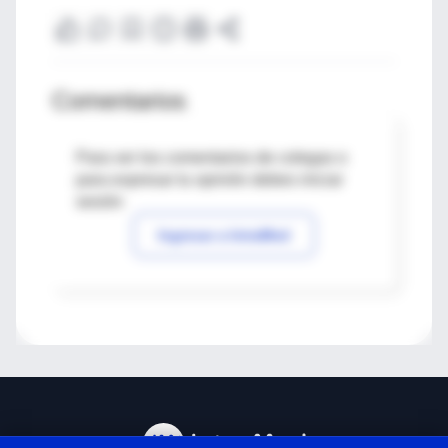
Comentarios
Para ver los comentarios de colegas o
para expresar tu opinión debes iniciar
sesión
Ingresar a IntraMed