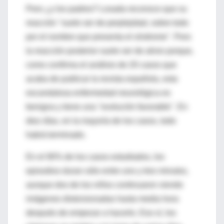
Pero ¿y los padres? Losada reconoce que su
reacción "suele ser de perplejidad, sobre todo
por el nombre que presenta el síndrome". Pero
la reacción posterior suele ser de alivio porque,
como confirma el análisis de 20 casos que
acaba de publicar la revista española, esta
escandalosa enfermedad neurológica es
benigna y tiene una "evolución favorable". En
diez días, en la mayoría de los casos, todo
habrá terminado.
En el 90% de los casos estudiados, los
episodios duran sólo entre uno y tres minutos,
aunque dos de los niños continuaron viendo
imágenes distorsionadas hasta media hora
después de empezar a hacerlo. Eso sí, los