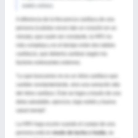
estrés crónico.
A diferencia de la frecuencia cardíaca de una
persona (cuántas veces late un corazón en un
minuto), que suele ser constante, la HRV es
más compleja y es el tiempo entre dos latidos
cardíacos, que debería cambiar según los
factores estresantes externos.
“Lo que buscamos no es un ritmo cardíaco que
cambie constantemente, sino una variación alta
del ritmo cardíaco. Esto se logra a través de una
dieta saludable, ejercicio, bajo estrés y buena
salud mental”.
La HRV baja ocurre cuando el cuerpo de una
persona está en
modo de lucha o huida
, se