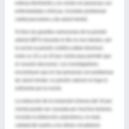
estresa fácilmente y es común en personas con
enfermedades crónicas, incluidos problemas
cardiovasculares y de salud mental.
Si bien las grandes variaciones de la presión
arterial (BPV) durante el día no son ideales, por
la noche la presión sistólica debe disminuir
entre un 10 y un 20 por ciento para permitir que
el corazón descanse. Los investigadores
encontraron que en las personas con problemas
de salud mental, su presión arterial no baja lo
suficiente por la noche.
La reducción de la inmersión (menos del 10 por
ciento) puede ser causada por muchos factores,
incluida la disfunción autonómica, la mala
calidad del sueño y los ritmos circadianos