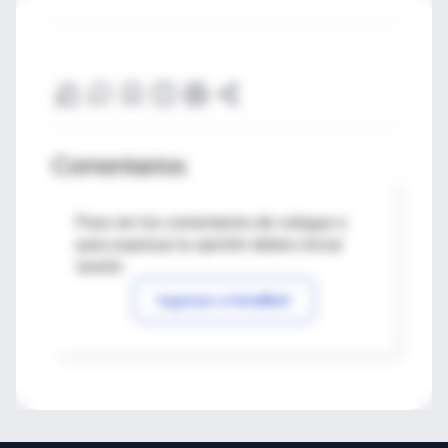
Comentarios
Para ver los comentarios de colegas o
para expresar tu opinión debes iniciar
sesión
Ingresar a IntraMed