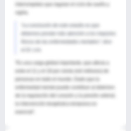
interrumpidos que regulan el ciclo de sueño y
vigilia.
“La conclusión de este estudio es que
debemos prestar más atención a los impactos
físicos de las enfermedades mentales”, dice
el Dr. Lim.
“Es una carga global importante, que afecta a
entre el 11 y el 18 por ciento (mil millones) de
personas en todo el mundo. Dado que la
enfermedad mental puede contribuir al deterioro
de la regulación del corazón y la presión arterial,
la intervención terapéutica temprana es
esencial”.