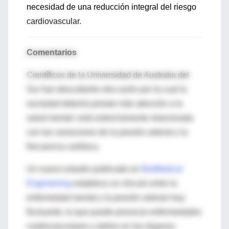
necesidad de una reducción integral del riesgo
cardiovascular.
Comentarios
Científicos de la Universidad de Australia del
Sur han descubierto otra razón por la cual la
sociedad debería prestar más atención a la
salud mental: está estrechamente relacionada
con las variaciones de la presión arterial y la
frecuencia cardíaca.
Un nuevo estudio publicado en
BioMedical
Engineering
establece un vínculo entre la
enfermedad mental y la presión arterial muy
fluctuante, lo que puede provocar enfermedades
cardiovasculares y daños en los órganos.