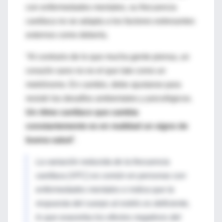
con enfermedades mentales, su frecuencia
cardíaca no se adapta a los factores estresantes
externos como debería.
“Al contrario de lo que mucha gente piensa, un
corazón sano no es el que late como un
metrónomo. En cambio, debe ajustarse para
resistir los desafíos ambientales y psicológicos.
Un ritmo cardíaco que cambia
constantemente es en realidad un signo de
buena salud
”.
La variación reducida de la frecuencia
cardíaca (VFC) es común en personas con
enfermedades mentales e indica que la
respuesta del cuerpo al estrés es deficiente,
lo que exacerba los efectos negativos del