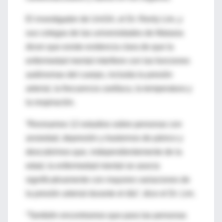
El investigador de UniSA, el Dr. Renly Lim, y
sus colegas de las universidades de Malasia
dicen que existe evidencia clara de que la
enfermedad mental interfiere con las funciones
autónomas del cuerpo, incluida la presión
arterial, la frecuencia cardíaca, la temperatura y
la respiración.
“Revisamos 12 estudios sobre personas con
ansiedad, depresión y trastornos de pánico y
descubrimos que, independientemente de la
edad, la enfermedad mental se asocia
significativamente con mayores variaciones de
la presión arterial durante el día”, dice el Dr. Lim.
“También encontramos que para las personas