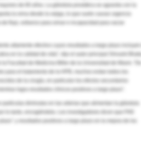
ayores de 60 años. La glándula prostática se agranda con la
porta la orina desde la vejiga, lo que suele causar urgencia
 de flujo, esfuerzo para orinar e incapacidad para vaciar
nto altamente efectivo cuyos resultados a largo plazo incluyen
iva en la calidad de vida”, dijo el autor principal Shivank Bhati
 la Facultad de Medicina Miller de la Universidad de Miami. “D
es para el tratamiento de la HPB, muchos evitan todos los
cidos de la cirugía, en particular los efectos secundarios
entras logra resultados clínicos positivos a largo plazo”.
 partículas diminutas en las arterias que alimentan la glándula
por lo tanto, encogiéndola. Los investigadores dicen que PAE
lazo" y resultados positivos a largo plazo en la mejora de los