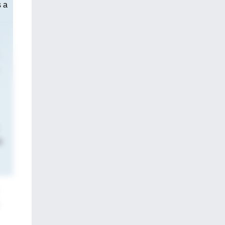
s a
o