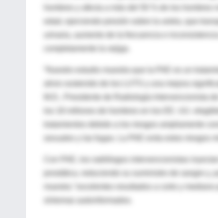
hombres y afecta a más del 50 % de los hombres m
edad, ejerciendo presión sobre la uretra, que trans
urinaria, aumento de la frecuencia e inconsistencia
completamente la vejiga.
“Nuestro estudio muestra que la PAE es un tratamie
alivio sostenido de los LUTS y una mejora significat
M.D., Presidente de Radiología Intervencionista de
los 18 millones de hombres en los EE. UU. elegibl
tratamientos debido a los riesgos ampliamente cono
sexuales y las fugas. La PAE evita estos riesgos mi
Con PAE, los radiólogos intervencionistas inyectan
prostática, reduciendo su suministro de sangre y, 
muestra "excelentes resultados a corto y mediano p
síntomas autoinformados.