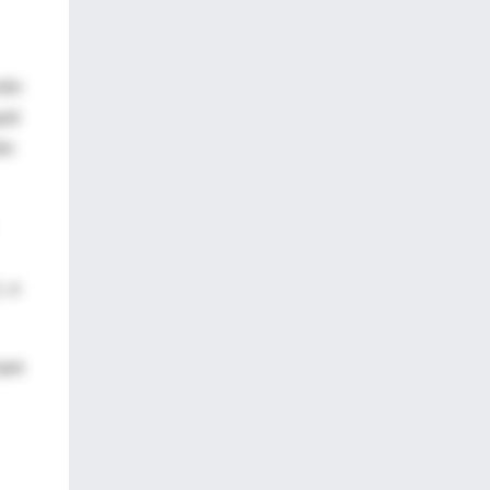
ión
uió
ón
, o
que