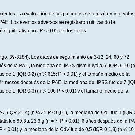
mientos. La evaluación de los pacientes se realizó en intervalos
PAE. Los eventos adversos se registraron utilizando la
 significativa una P < 0,05 de dos colas.
ngo, 39-3184). Los datos de seguimiento de 3-12, 24, 60 y 72
és de la PAE, la mediana del IPSS disminuyó a 6 (IQR 3-10) (n
ue de 1 (IQR 0-2) (n ¼ 615; P < 0,01) y el tamaño medio de la
). 24 meses después de la PAE, la mediana del IPSS fue de 7 (I
ue de 1 (IQR 0-3) (n ¼ 106 P < 0,01) y el tamaño medio de la
3 (IQR 2-14) (n ¼ 35 P < 0,01), la mediana de QoL fue 1 (IQR 
tata fue 69,3 ± 23,3 g (n = 7; P < 0,01). 6 años después de la P
P < 0,01) y la mediana de la CdV fue de 0,5 (IQR 0-1,8) (n ¼ 10