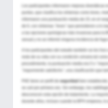
Los participantes informaron mejoras dramáticas e
puntos, que clasifica los síntomas como leves, mo
informaron una puntuación media de 23, en el ra
de 6, con síntomas
"leves"
que persistieron a lo la
a las opciones quirúrgicas más invasivas para la
sexual y no se informó ninguna incidencia de fug
A los participantes del estudio también se les hizo
resto de su vida con su condición urinaria tal com
procedimiento, la puntuación media era 5 o
"mayor
"mayormente satisfecho"
, una clasificación que t
PAE tiene un perfil de
seguridad
bien establecido
se usó por primera vez. Sin embargo, los radiólog
desconocen esta opción de tratamiento. La mayoría
durante años, incluso cuando la BPH empeora, lo q