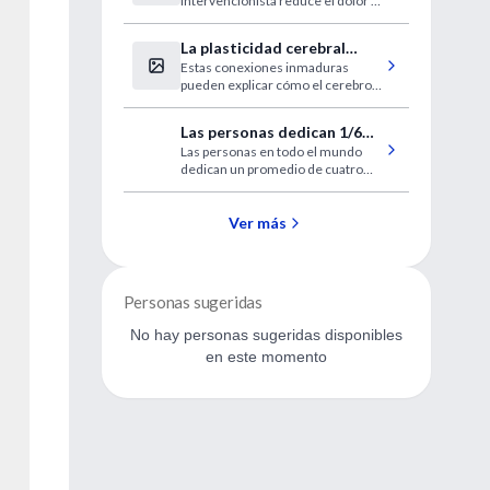
intervencionista reduce el dolor y
lumbar crónico
mejora la función durante tres
años
La plasticidad cerebral
Estas conexiones inmaduras
permite aprender durante
pueden explicar cómo el cerebro
toda la vida
adulto puede formar nuevos
recuerdos y absorber nueva
Las personas dedican 1/6
información.
Las personas en todo el mundo
de su vida a mejorar su
dedican un promedio de cuatro
apariencia
horas al día a mejorar su belleza.
Datos de 93 países.
Ver más
Personas sugeridas
No hay personas sugeridas disponibles
en este momento