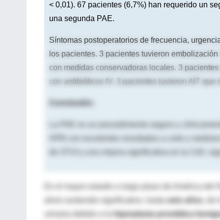
< 0,01). 67 pacientes (6,7%) han requerido un s
una segunda PAE.
Síntomas postoperatorios de frecuencia, urgencia
los pacientes. 3 pacientes tuvieron embolización
con medidas conservadoras locales. 3 pacientes (
con antibióticos IV. 3 pacientes tuvieron AIT que 
Conclusión:
La PAE es un procedimiento seguro y clínicament
HPB con excelentes resultados a corto y mediano p
de STUI y una mejora significativa en la CdV, s
En el mayor estudio a largo plazo de América del 
alivio sostenido significativo, hasta
seis años
, de 
urinaria debido a la
hiperplasia prostática benig