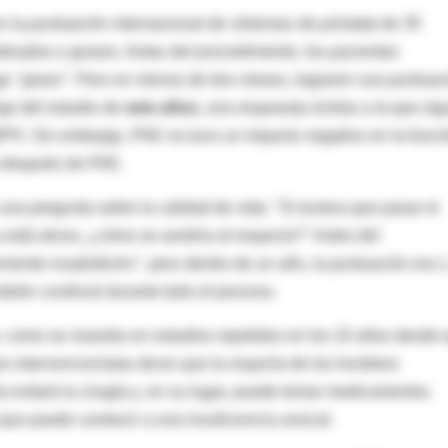
n la
puntuación internacional de síntomas de próstata
de 35
derados o graves. Antes del procedimiento, los pacientes
ngo
"grave"
. Pero en menos de tres meses, lograron una puntuac
rgo del estudio de
seis años
, una respuesta similar a la que sig
 BPH. Sin embargo, PAE no tuvo un impacto negativo en la funci
a después de PAE.
 una pregunta sobre la calidad de vida: "Si tuviera que pasar el
o está ahora, ¿cómo se sentiría al respecto?" Antes del
mente insatisfecho"
, pero dentro de un año, la puntuación era 1
ambién continuó durante todo el proceso.
, como se muestra en estudios repetidos en los 10 años desde 
os intervencionistas dicen que la mayoría de los hombres
 evitará la cirugía y, en su lugar, puede tomar medicamentos
ue puede conducir a una insuficiencia vesical.