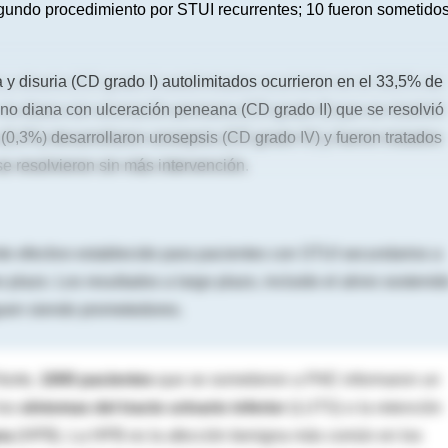
egundo procedimiento por STUI recurrentes; 10 fueron sometido
 y disuria (CD grado I) autolimitados ocurrieron en el 33,5% de
 no diana con ulceración peneana (CD grado II) que se resolvió
0,3%) desarrollaron urosepsis (CD grado IV) y fueron tratados
se resolvieron sin más intervención.
e efectivo establecido para pacientes con STUI secundarios a
lazo. Los resultados a largo plazo, incluido el alivio sostenid
iguen siendo prometedores.
Norte,
1000 pacientes
que se sometieron a PAE informaron un
los
síntomas del tracto urinario inferior
(LUTS) o la retención
na
(HPB). La HPB es la afección benigna más común en los