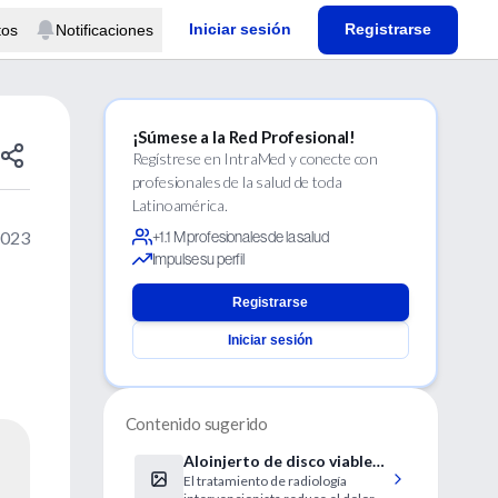
Iniciar sesión
Registrarse
tos
Notificaciones
¡Súmese a la Red Profesional!
Regístrese en IntraMed y conecte con
profesionales de la salud de toda
Latinoamérica.
2023
+1.1 M profesionales de la salud
Impulse su perfil
Registrarse
Iniciar sesión
Contenido sugerido
Aloinjerto de disco viable
El tratamiento de radiología
en pacientes con dolor