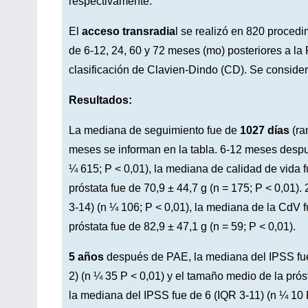
respectivamente.
El
acceso transradia
l se realizó en 820 procedi
de 6-12, 24, 60 y 72 meses (mo) posteriores a la 
clasificación de Clavien-Dindo (CD). Se consideró
Resultados:
La mediana de seguimiento fue de
1027 días
(ra
meses se informan en la tabla. 6-12 meses despu
¼ 615; P < 0,01), la mediana de calidad de vida f
próstata fue de 70,9 ± 44,7 g (n = 175; P < 0,01
3-14) (n ¼ 106; P < 0,01), la mediana de la CdV f
próstata fue de 82,9 ± 47,1 g (n = 59; P < 0,01).
5 años
después de PAE, la mediana del IPSS fue 
2) (n ¼ 35 P < 0,01) y el tamaño medio de la prós
la mediana del IPSS fue de 6 (IQR 3-11) (n ¼ 10 