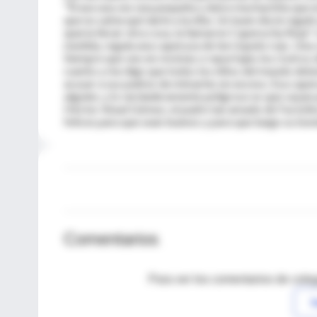
"Érase una vez una pequeña y dulce muchachita que en
que no sabía qué darle a la niña. Un buen día le rega
quería llevar otra cosa, la llamaron Caperucita Roja".
medida, regala una caperuza de terciopelo rojo. Una c
Siempre que veo en revistas o reportajes los rostro
cuento y me digo que todos los niños del mundo deber
acusar a sus padres de mimarles en exceso. Esa caper
alguien, y lo verdaderamente peligroso es que vayan po
Héctor Abad Gómez, el padre tan amado de Faciolince-
felices para que sean buenos y para que luego su bon
Comentarios
Para ver los comentarios de coleg
I