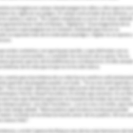
nista se imagina un campo donde juegan los niños y dice que es eso
teno los vigila en sus juegos. El campo está al lado de un abismo, y
e la cuenta y caerse. "En cuanto empiezan a correr sin mirar adónde
me gustaría hacer todo el tiempo. Vigilarlos". El protagonista de la
o se opone a que jueguen en el centeno. Entiende que ésa es su
ando se exponen más de lo tolerable al peligro. Vigilar no se opone a
ocura.
que están contentos con que hayan nacido, y que disfrutan con su
 ser un poco precavidos, y combatir los excesos de su amor. No es
enos graves que los de la indiferencia o el desprecio. El niño amad
oblemas de la vida que el que no lo ha sido nunca.
os cuenta que el problema de su vida fue no sentirse suficientemen
iente querido de pequeño puede con todo. "Yo no me sentí querida 
". Pero la mejor defensa de esta educación del amor que he leído
olombiano Héctor Abad Faciolince, El olvido que seremos. Es un lib
 una frase que debería aparecer en la puerta de todas las escuelas:
siempre pensó -escribe Faciolince-, y yo le creo y lo imito, que m
neas más abajo añade: "Ahora pienso que la única receta para poder
s haber recibido en la infancia mucho amor de los padres. Sin ese a
 menos feliz".
ienzos, y el de Caperucita Roja es uno de los más hermosos de to