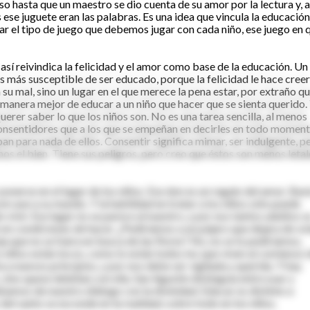
 hasta que un maestro se dio cuenta de su amor por la lectura y, a
 ese juguete eran las palabras. Es una idea que vincula la educación
trar el tipo de juego que debemos jugar con cada niño, ese juego en 
 así reivindica la felicidad y el amor como base de la educación. Un
 es más susceptible de ser educado, porque la felicidad le hace creer
su mal, sino un lugar en el que merece la pena estar, por extraño q
anera mejor de educar a un niño que hacer que se sienta querido. 
erer saber lo que los niños son. No es una tarea sencilla, al menos
consentidores que a los que se empeñan en decirles en todo moment
pan para nada de ellos. Consentir significa mimar, ser indulgente, p
os el bien. Tiene sus peligros, pero creo que éstos son menos letal
ponerse en el lugar de los niños. Ese don es un regalo del amor. Bas
rcase a su mundo. Y la habilidad en tratar a los niños sólo puede
 vivir. Ese lugar no se parece al nuestro, y por eso tantos adultos s
en condiciones de hacer. ¿Pediríamos a un pájaro que dejara de vol
ja que no se fuera en busca de las flores? No, no se lo pediríamos,
s niños están locos, como lo están todos los que viven al comienzo 
a a nuevos principios, y por eso debe ser vigilada y querida. Y hay
 sino quese deleitan con ella. San Agustín distinguía entre usar y
bamos de nuestro diálogo con la divinidad. Educar es distinto a
del santo se esconde en la realidad, sobre todo en los niños.