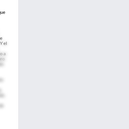
que
ue
Y el
o a
ero
es
ta
e
ar,
de