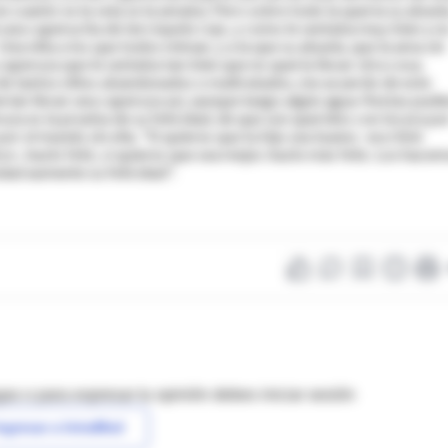
 cuanto se la veía se la amaba. Pero sobre todo la quería su abuel
ló una caperucita de terciopelo rojo, y como le sentaba muy bien y n
 Una niña a los que todos miman, y a la que su abuela, que la ama sin
aperuza que le sentaba tan bien que no quería llevar otra cosa.
s de tantos niños abandonados o maltratados, me acuerdo de este
ían llevar una caperuza así, aunque luego algún agua-fiestas pudi
uza es la prueba de su felicidad, de que son queridos con locura po
r el mundo sin ella. "Si quieres que tu hijo sea bueno -escribió
, hazlo feliz, si quieres que sea mejor, hazlo más feliz. Los hace
dad aumente su felicidad".
as o para expresar tu opinión debes iniciar sesión
ngresar a IntraMed