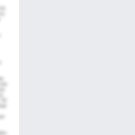
 lo
 su
o
te
y me
 en
ro
 "El
imar
mor
dos.