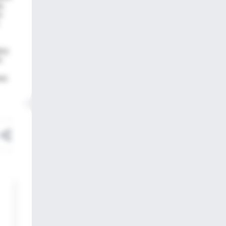
a,
o
era
r
mos