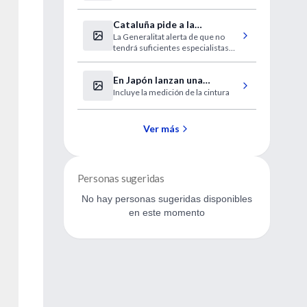
Cataluña pide a la
La Generalitat alerta de que no
desesperada médicos
tendrá suficientes especialistas
extranjeros sin homologar
este verano.
En Japón lanzan una
Incluye la medición de la cintura
campaña para prevenir la
obesidad
Ver más
Personas sugeridas
No hay personas sugeridas disponibles
en este momento