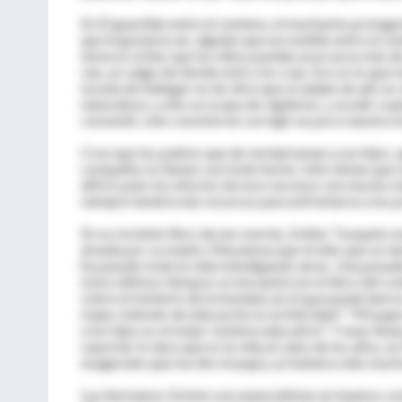
En El guardián entre el centeno, el muchacho protago
que le gustaría ser, alguien que escondido entre el cen
tarea es evitar que los niños puedan acercarse más d
van, yo salgo de donde esté y los cojo. Eso es lo que 
novela de Salinger no les dice que se alejen de allí, n
naturaleza, y sólo se ocupa de vigilarlos, y acudir cu
consentir, sólo consiste en corregir un poco nuestra l
Creo que los padres que de verdad aman a sus hijos, 
compañía, lo tienen casi todo hecho. Sólo tienen que
difícil, pues los efectos de esos excesos son mucho m
siempre tendrá más recursos para enfrentarse a los pr
En su reciente libro de me-morias, Esther Tusquets n
amada por su madre. Ella piensa que el niño que se s
he pasado toda la vida mendigando amor. Una pesadez
estos últimos tiempos se encuentra en el libro del c
sobre el misterio de la bondad, en el que puede leerse
mejor método de educación es la felicidad". "Mi papá 
a los hijos es el mejor sistema educativo". Y unas lí
soportar lo dura que es la vida al cabo de los años, e
exagerado que me dio mi papá, yo hubiera sido mucho
Los hermanos Grimm son especialistas en buenos com