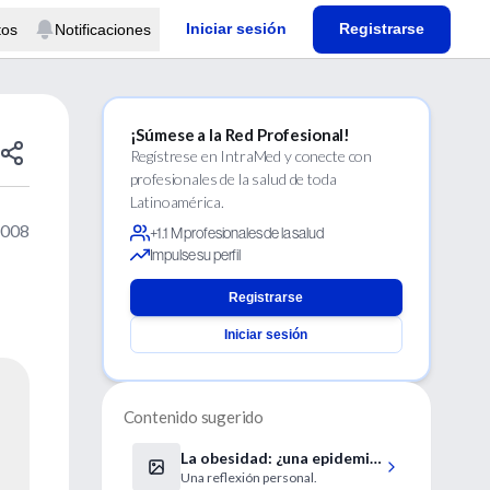
Iniciar sesión
Registrarse
tos
Notificaciones
¡Súmese a la Red Profesional!
Regístrese en IntraMed y conecte con
profesionales de la salud de toda
Latinoamérica.
2008
+1.1 M profesionales de la salud
Impulse su perfil
Registrarse
Iniciar sesión
Contenido sugerido
La obesidad: ¿una epidemia
Una reflexión personal.
del siglo XXI?