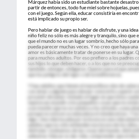
Márquez había sido un estudiante bastante desastroso
partir de entonces, todo fue miel sobre hojuelas, pues
con el juego. Según ella, educar consistiría en encon
está implicado su propio ser.
Pero hablar de juego es hablar de disfrute, y una idea
niño feliz no sólo es más alegre y tranquilo, sino que
que el mundo no es un lugar sombrío, hecho sólo para 
pueda parecer muchas veces. Y no creo que haya una m
amor es básicamente tratar de ponerse en su lugar. Qu
para muchos adultos. Por eso prefiero a los padres 
sus hijos lo que deben hacer, o a los que no se preocu
también, otorgar, obligarse. Querer para el que amam
que los peligros del rigor o de la indiferencia.
Y hay adultos que tienen el maravilloso don de saber 
con amar a alguien para desear conocerle y querer ace
provenir de haber visitado el lugar en que éstos suelen
equivocan al pedir a los pequeños cosas que no están 
a un monito que no se subiera a los árboles, a una abe
porque no está en su naturaleza el obedecernos. Y lo
algo. Una vida tocada por la locura es una vida abiert
adultos que no sólo entienden esa locura de los niños,
disfrutar. Usábamos de las cosas del mundo, disfrutá
adiestrar. Educar es dar vida, comprender que el dios 