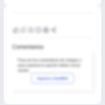
Comentarios
Para ver los comentarios de colegas o
para expresar tu opinión debes iniciar
sesión
Ingresar a IntraMed