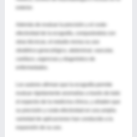
exterior.
Además de evaluar la precisión y el coste-
efectividad de la ecografía, comparándola con
otras técnicas, el estudio revisa su uso
obstétrico-ginecológico, abdominal, vascular,
cardíaco, urgencias y diagnóstico de
enfermedades.
Los autores afirman que la ecografía permite
evaluar rápidamente anomalías a través de todo
el espectro de la medicina clínica, y añaden que
su precisión y coste-efectividad en una amplia
variedad de aplicaciones han conducido a la
expansión de su uso.