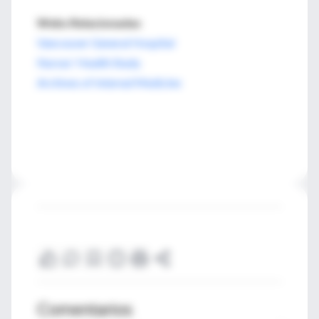
Webs Relacionadas
Vancouver General Hospital
Nurses' Health Study
Archives of Internal Medicine
Comentarios