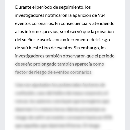
Durante el período de seguimiento, los
investigadores notificaron la aparición de 934
eventos coronarios. En consecuencia, y atendiendo
a los informes previos, se observó que la privación
del sueño se asocia con un incremento del riesgo
de sufrir este tipo de eventos. Sin embargo, los
investigadores también observaron que el período
de sueño prolongado también aparecía como
factor de riesgo de eventos coronarios.
Una vez ajustados los potenciales factores de
confusión, caso del índice de masa corporal y el
roncar, los autores concluyen que la mujeres que
duermen 5 o menos horas diarias presentan un
riesgo de sufrir un evento coronario hasta un 45%
que aquellas que duermen 8 horas. El riesgo