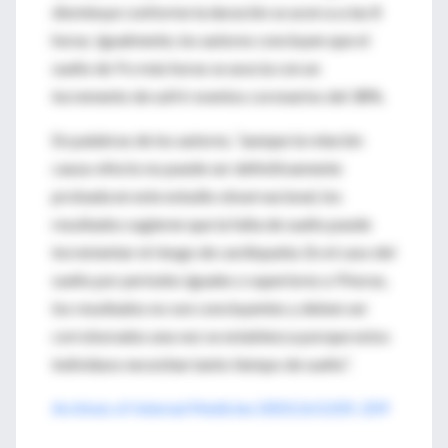
disminuye conforme la duración se acerca a las 8
horas. Igualmente, los autores concluyen que el
sueño de 9 o más horas se asocia con un
incremento de sufrir eventos coronarios del 38%.
En palabras de los autores, “aunque la relación
causa-efecto no puede ser definitivamente
probada en este estudio observacional, los
resultados sugieren que la falta de sueño puede
incrementar el riesgo de cardiopatía. En el caso del
sueño por períodos iguales o superiores a 9 horas,
los resultados no son concluyentes y deben ser
corroborados una vez se establezca porque estos
individuos necesitan tanto tiempo de sueño”.
Archives of Internal Medicine 2003;163:205-209