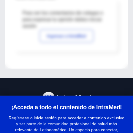
Para ver los comentarios de colegas o
para expresar tu opinión debes iniciar
sesión
Ingresar a IntraMed
¡Acceda a todo el contenido de IntraMed!
Centro de Ayuda
Regístrese o inicie sesión para acceder a contenido exclusivo
y ser parte de la comunidad profesional de salud más
relevante de Latinoamérica. Un espacio para conectar,