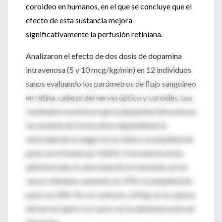
coroideo en humanos, en el que se concluye que el
efecto de esta sustancia mejora
significativamente la perfusión retiniana.
Analizaron el efecto de dos dosis de dopamina
intravenosa (5 y 10 mcg/kg/min) en 12 individuos
sanos evaluando los parámetros de flujo sanguíneo
en retina, cabeza del nervio óptico y coroides. Los
resultados mostraron que la dopamina intravenosa
incremente de forma dosis dependiente la
velocidad de la sangre en la retina y la amplitud de
pulso en el fundus (p<0,001). A la máxima dosis
administrada, la velocidad de los hematíes en los
vasos retinianos aumentó un 37% y la amplitud de
pulso un 24%. Por el contrario, el flujo en la cabeza
del nervio óptico no varió con la administración de