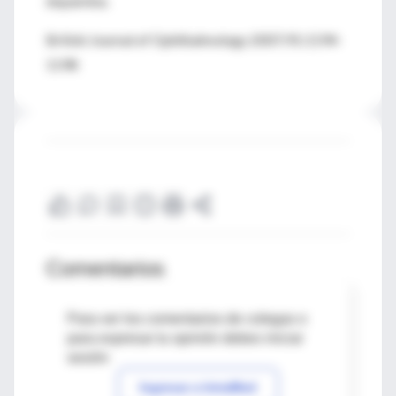
dopamina.
British Journal of Ophthalmology 2007;91:1194-
1198
Comentarios
Para ver los comentarios de colegas o
para expresar tu opinión debes iniciar
sesión
Ingresar a IntraMed