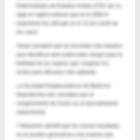
Enfermedades de Estados Unidos (CDC por su
sigla en inglés) estiman que en el 2009 el
tratamiento fue utilizado en el 12 por ciento de
los casos.
Stoop consideró que se necesitan más estudios
para identificar otros potenciales riesgos para la
fertilidad de las mujeres que congelan los
óvulos para utilizarlos más adelante.
La Sociedad Estadounidense de Medicina
Reproductiva aún considera que el
congelamiento de óvulos es un procedimiento
experimental.
Y Bukulmez advirtió que los nuevos resultados
no se pueden generalizar a las mujeres que