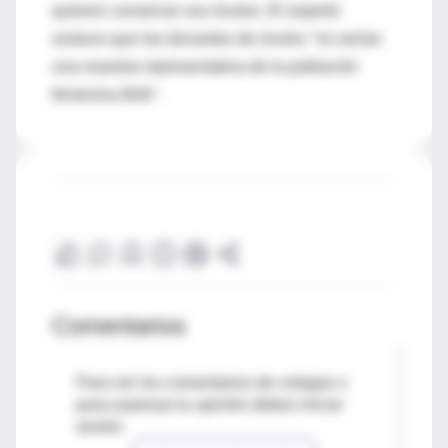
quieren conservar sus óvulos. El experto
sostuvo que las donantes de óvulos "no serían
una muestra representativa de la población
femenina fértil".
Comentarios
Para ver los comentarios de colegas o
para expresar tu opinión debes iniciar
sesión