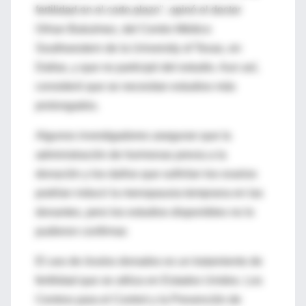
fertilidad en el corto plazo", opinó el doctor
Orhan Bukulmez, del Centro Médico
Southwestern de la University of Texas, en
Dallas, y que no participó del estudio. Aun así,
consideró que se necesitan estudios más
prolongados.
Algunos investigadores aseguran que la
administración de hormonas previa a la
donación y los daños que sufrirían los ovarios
podrían inducir la menopausia temprana en las
donantes, pero los estudios disponibles no lo
pudieron confirmar.
El uso de óvulos donados es un tratamiento de
fertilidad que se utiliza en Estados Unidos. Los
Centros para el Control y la Prevención de