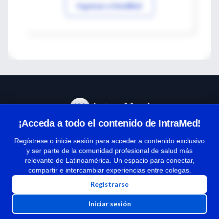
Ingresar a IntraMed
¡Acceda a todo el contenido de IntraMed!
Centro de Ayuda
Regístrese o inicie sesión para acceder a contenido exclusivo
y ser parte de la comunidad profesional de salud más
relevante de Latinoamérica. Un espacio para conectar,
Términos y condiciones
compartir e intercambiar experiencias entre colegas.
| Políticas de privacidad
Registrarse
| Todos los derechos reservados | Copyright 1997-2026
Iniciar sesión