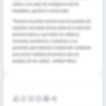
visitas a las salas de emergencia de los
hospitales, apuntó el comunicado.
"Nuestra encuesta muestra que las pruebas de
equilibrio necesitan formar parte de la atención
primaria básica y que todos los médicos
necesitan monitorizar y examinar a sus
pacientes para detectar la disfunción vestibular
para tomar medidas preventivas que les
protejan de las caídas", enfatizó Minor.