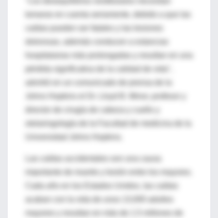
"Los desequilibrios vestibulares necesitan
tomarse en cuenta seriamente, debido a que las
caídas pueden ser fatales y las lesiones
dolorosas, además conducen a estancias
hospitalarias más prolongadas y resultan en una
pérdida significativa de la calidad de vida",
advirtió en un comunicado de prensa de la
Johns Hopkins el Dr. Lloyd B. Minor, profesor y
director de cirugía de cabeza y cuello y
otolaringología de la Facultad de medicina de la
Universidad Johns Hopkins.
Las caídas accidentales son una causa
importante de muerte y lesión entre los mayores.
Cada año en los Estados Unidos, las caídas
acaban con la vida de unos 13,000 adultos
mayores y resultan en más de 1.5 millones de