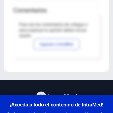
Comentarios
Para ver los comentarios de colegas o
para expresar tu opinión debes iniciar
sesión
Ingresar a IntraMed
¡Acceda a todo el contenido de IntraMed!
Centro de Ayuda