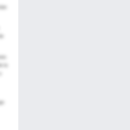
nían
de
ones
e la
y
go