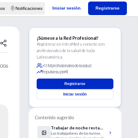
Iniciar sesión
Registrarse
tos
Notificaciones
¡Súmese a la Red Profesional!
Regístrese en IntraMed y conecte con
profesionales de la salud de toda
Latinoamérica.
2006
+1.1 M profesionales de la salud
Impulse su perfil
Registrarse
Iniciar sesión
Contenido sugerido
Trabajar de noche resta
Los trabajadores de los turnos
años de vida