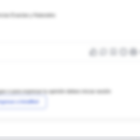
ncias Exactas y Naturales
as o para expresar tu opinión debes iniciar sesión
ngresar a IntraMed