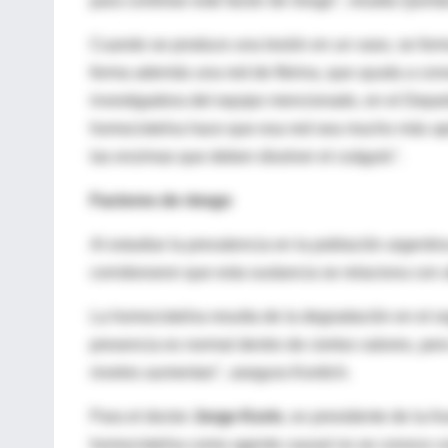
para controlar este factor de riesgo", resalta Quint
Cuando se produce una lesión en un vaso, se forma
forma además una red de fibrina, que ayuda a conso
investigadora del equipo mencionado, en el Depa
homocisteína hace que esa red sea mucho más apr
las enzimas que deben disolver el coágulo".
Factores de riesgo
Al estudiar la prevalencia en la población argenti
corroboraron que esta sustancia se relaciona con 
La homocisteína resulta de la degradación en el o
presencia es normal dentro de ciertos valores, pero
niveles aumentan", asegura Kordich.
Para el doctor
Jorge Korin
, ex presidente de la A
homocisteína como agente causal no se conoce co