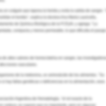
ana.
 un coágulo que tapona la herida y evita la salida de sangre. 
lidar el trombo", explica la doctora Ana María Lauricella,
rtamento de Química Biológica de la FCEyN, y agrega: "La
etada, compacta y menos permeable, lo que dificulta el pasaje
na de altos valores de homocisteína en sangre, las investigadora
afecciones vasculares.
rganismo de la metionina, un aminoácido de los alimentos. "Su
 si hay fallas genéticas o deficiencias en la alimentación, esos
sociación Argentina de Hematología, "el rol exacto de la
n certeza; se supone que es importante, pero en algunas