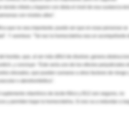
 tenido infarto y bajaron con dieta el nivel de esa sustancia te
 personas con niveles altos".
nifica que no sea importante; puede ser que en esas personas se
ad". Y aventura: "Tal vez la homocisteína sea un acompañante 
el trombo, que, al ser más difícil de disolver, genera obstrucci
dich, y concluye: "Este sería uno de los efectos perjudiciales d
iveles elevados, que pueden sumarse a otros factores de riesgo 
ascular o aterotrombótica".
el suplemento vitamínico de ácido fólico y B12 son seguros, no
s y permiten bajar la homocisteína. Si eso va a redundar a lar