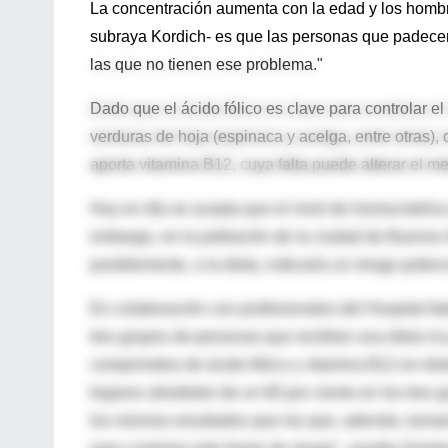
La concentración aumenta con la edad y los hombre
subraya Kordich- es que las personas que padece
las que no tienen ese problema."
Dado que el ácido fólico es clave para controlar e
verduras de hoja (espinaca y acelga, entre otras), 
aporta vitamina B12, cuya falta puede alterar el 
Hoy en día se acepta que el nivel de homocisteína
embargo, en la población de la ciudad de Buenos A
posiblemente, a la dieta, indicaría un riesgo poten
En colaboración con profesionales del Hospital Ita
tres grupos de personas que recibían una dieta ri
comprimidos de ácido fólico y vitamina B12 en dis
bajaron alrededor de un 60 por ciento en los tres 
los mismos resultados que los que, además, tomaro