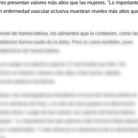
s presentan valores más altos que las mujeres. "Lo importante
n enfermedad vascular oclusiva muestran niveles más altos qu
l nivel de homocisteína, los alimentos que lo contienen, como la
deberían formar parte de la dieta. Pero la carne también, pues
metabolismo de homocisteína.
 en sangre no debería superar 12 micromoles por litro. Sin
ires se hallaron valores más altos. Este hecho, debido,
cial de padecer trombosis.
liano, las investigadoras estudiaron el nivel de homocisteína en
ca en verduras de hoja, y en dos de esos grupos se adicionaron
tintas dosis. Luego de tres meses, los valores de homocisteína
grupos. "Lo importante fue que quienes sólo hicieron dieta logra
n comprimidos. Y esto refuerza la importancia de la alimentac