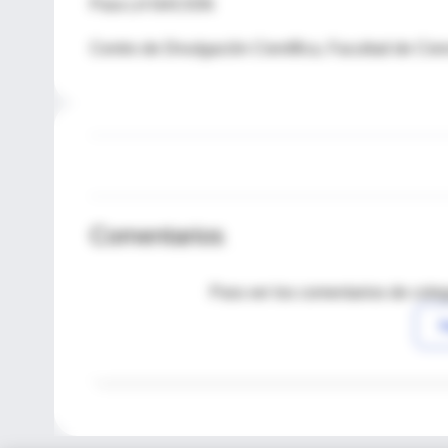
Para LA NACION
Centro de Divulgación Científica, Facultad de Cie
Comentarios
Para ver los comentarios de coleg
I