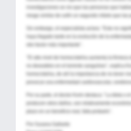
investigaciones se vio que las personas que habían
riesgo similar de sufrir un segundo infarto que las
Sin embargo, el especialista aclara: "Esto no sig
haya llegado tarde en la evolución de la enfermed
otro factor más importante".
"El alto nivel de homocisteína aumenta la firmeza d
no deseables en el torrente sanguíneo", explica Kor
homocisteína, de ahí la importancia de no tener n
provocar una enfermedad cardiovascular, cerebrov
Por su parte, el doctor Korin destaca: "La dieta o 
producen otros daños, son relativamente económico
plazo en un beneficio real, falta probarlo".
Por Susana Gallardo