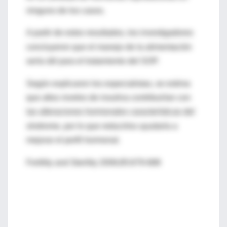
ninguno de los casos.
A partir de estos resultados, los investigadores
concluyeron que el manejo de la alimentación
sería útil para el tratamiento del SOP.
Según explicaron los especialistas, se estima
que altos niveles de insulina contribuirían con
las alteraciones hormonales características del
síndrome, por lo que reducirlos ayudaría a
mejorar el perfil hormonal.
Fertility and Sterility 2006;85:679-688