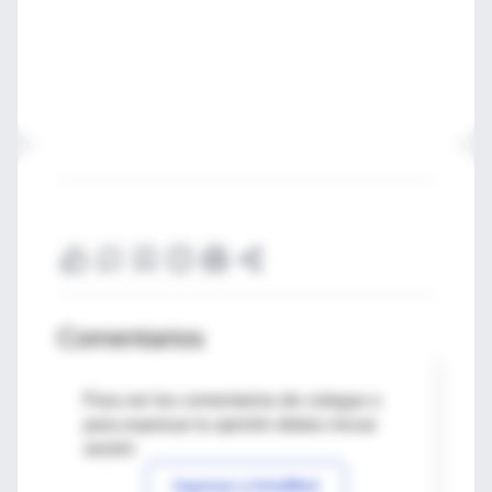
Comentarios
Para ver los comentarios de colegas o
para expresar tu opinión debes iniciar
sesión
Ingresar a IntraMed