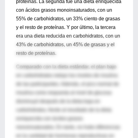
proteínas. La segunda fue una dieta enriquecida
con ácidos grasos monoinsaturados, con un
55% de carbohidratos, un 33% ciento de grasas
y el resto de proteínas. Y por último, la tercera
era una dieta reducida en carbohidratos, con un
43% de carbohidratos, un 45% de grasas y el
resto de proteínas.
Comparado con la dieta estándar, el plan bajo
en carbohidratos redujo los niveles de insulina
de las participantes. Además, el pico normal de
insulina como respuesta al nivel de glucosa
disminuyó después de la dieta baja en
carbohidratos, frente al resultado de la dieta
enriquecida con ácidos grasos
monoinsaturados. En tanto, no hubo diferencias
en la cantidad de hormonas reproductivas en