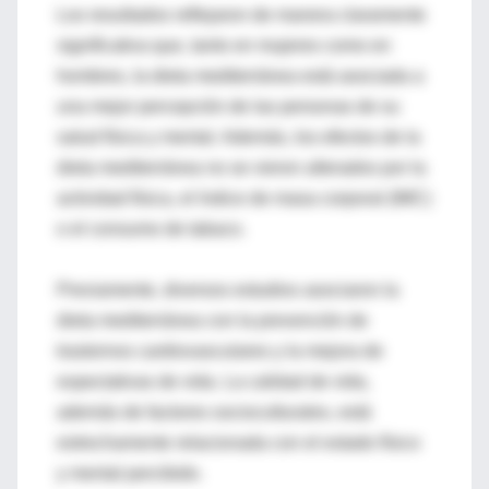
Los resultados reflejaron de manera claramente
significativa que, tanto en mujeres como en
hombres, la dieta mediterránea está asociada a
una mejor percepción de las personas de su
salud física y mental. Además, los efectos de la
dieta mediterránea no se vieron alterados por la
actividad física, el índice de masa corporal (IMC)
o el consumo de tabaco.
Previamente, diversos estudios asociaron la
dieta mediterránea con la prevención de
trastornos cardiovasculares y la mejora de
expectativas de vida. La calidad de vida,
además de factores socioculturales, está
estrechamente relacionada con el estado físico
y mental percibido.