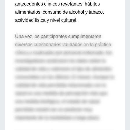
antecedentes clínicos revelantes, hábitos
alimentarios, consumo de alcohol y tabaco,
actividad física y nivel cultural.
Una vez los participantes cumplimentaron
diversos cuestionarios validados en la práctica
clínica y realizados por personal entrenado, los
investigadores analizaron los datos sobre la
calidad de vida y valoraron el tipo de alimentos
consumidos en los últimos 12 meses. Aunque la
calidad de vida percibida relacionada con la
salud es una medida de percepción más que
una medida biológica, el estado de salud
percibido mostró ser un predictor muy
importante de la mortalidad a largo plazo.