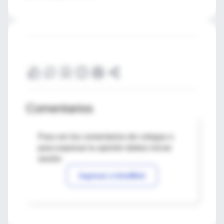
Comentarios
Para ver los comentarios de colegas o
para expresar tu opinión debes iniciar
sesión
Ingresar a IntraMed