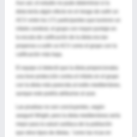
Aun así, el estudio no pudo determinar si la
dieta tenía algún efecto en el riesgo de sufrir un
ACV: entre los 171 participantes que tuvieron un
infarto cerebral, el grupo con mayor puntaje en
la escala de calificación de la dieta era tan
propenso a sufrir un ACV como el grupo con la
calificación más baja.
El equipo sí detectó que la dieta proporcionaba
una leve protección contra el infarto en el grupo
con la dieta más parecida al estilo mediterráneo,
aunque esto podría atribuirse al azar.
Las pruebas no son concluyentes, según
aseguró Wright, pero la dieta mediterránea sería
mejor para la salud cardíaca de la población
que otros tipos de dietas, "como las ricas en