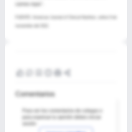
carnes rojas".
FUENTE: American Journal of Clinical Nutrition, online 9 de
noviembre del 2011
Comentarios
Para ver los comentarios de colegas o
para expresar tu opinión debes iniciar
sesión