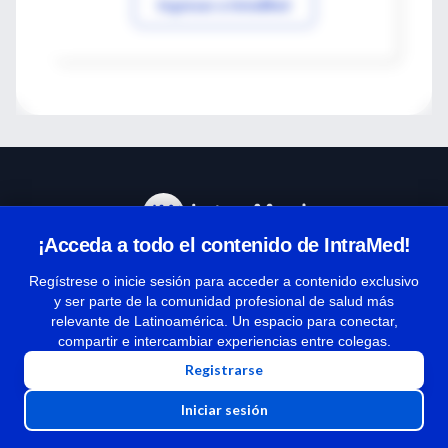
Ingresar a IntraMed
¡Acceda a todo el contenido de IntraMed!
Centro de Ayuda
Regístrese o inicie sesión para acceder a contenido exclusivo
y ser parte de la comunidad profesional de salud más
relevante de Latinoamérica. Un espacio para conectar,
Términos y condiciones
compartir e intercambiar experiencias entre colegas.
| Políticas de privacidad
Registrarse
| Todos los derechos reservados | Copyright 1997-2026
Iniciar sesión