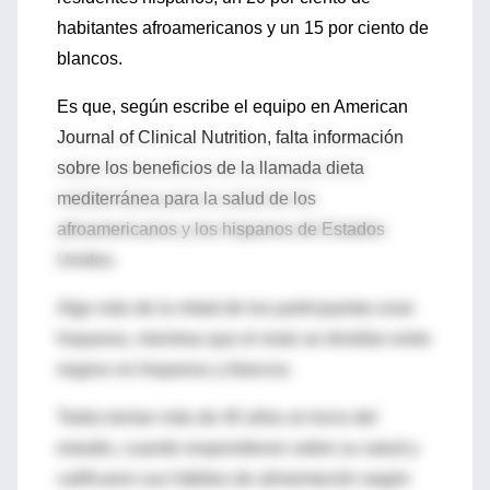
habitantes afroamericanos y un 15 por ciento de
blancos.
Es que, según escribe el equipo en American
Journal of Clinical Nutrition, falta información
sobre los beneficios de la llamada dieta
mediterránea para la salud de los
afroamericanos y los hispanos de Estados
Unidos.
Algo más de la mitad de los participantes eran
hispanos, mientras que el resto se dividían entre
negros no hispanos y blancos.
Todos tenían más de 40 años al inicio del
estudio, cuando respondieron sobre su salud y
calificaron sus hábitos de alimentación según