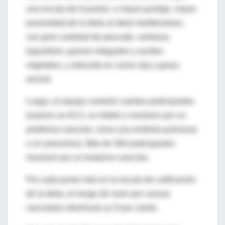
una escala de 9 puntos: a mayor puntaje, mayor
proximidad de la dieta al ideal mediterráneo,
con gran cantidad de pescado, verduras,
legumbres, granos integrales y aceites
vegetales, y reducida en carne roja y grasa
animal.
Luego, el equipo controló cuántos participantes
tuvieron un ACV, un infarto o murieron por un
problema vascular, como una embolia pulmonar
o un aneurisma. Más de 300 participantes
murieron por un trastorno vascular.
Por cada punto más en la escala de calificación
de la dieta, el riesgo de morir por causas
vasculares disminuía un 9 por ciento.