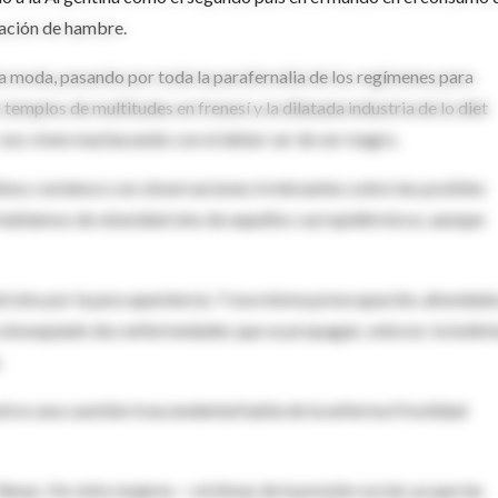
sación de hambre.
 la moda, pasando por toda la parafernalia de los regímenes para
templos de multitudes en frenesí y la dilatada industria de lo diet
nos viven machacando con el deber ser de ser magro.
inos comience con observaciones irrelevantes sobre las posibles
o hablamos de obesidad sino de aquellos casi epidérmicos, aunque
d sino por la pura apariencia. Y esa misma preocupación, ahondada
a obsequiado dos enfermedades que se propagan, veloces: la bulimi
.
otros una cuestión trascendental habla de la enferma frivolidad
lenas. He visto mujeres —víctimas de la presión social, ya que las