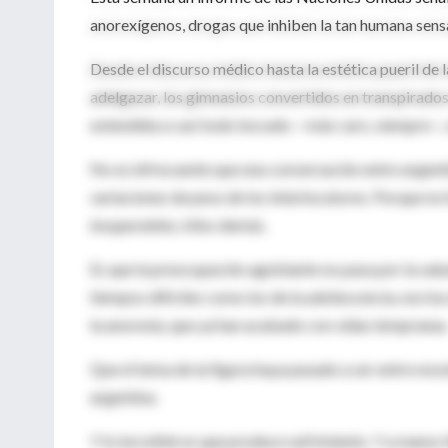
anorexígenos, drogas que inhiben la tan humana sen
Desde el discurso médico hasta la estética pueril de
adelgazar, los gimnasios convertidos en transpirados 
extendida a casi todo bocado —más caro, siempre—, 
No es infrecuente que una conversación entre argent
variaciones de peso de los interlocutores. Porque n
insuperables, kilos demás.
Es que la preocupación agobiante no pasa por la salu
tiempos difíciles como los de la adolescencia, nos h
la anorexia, que ya han acabado con vidas tempranas
Que el tema de la figura haya pasado a ser entre nos
argentina.
Y lo increíble es que produce sufrimiento. Y a manos l