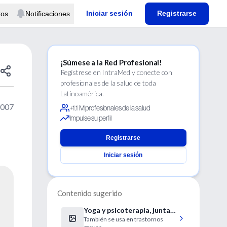
Iniciar sesión
Registrarse
tos
Notificaciones
¡Súmese a la Red Profesional!
Regístrese en IntraMed y conecte con
profesionales de la salud de toda
Latinoamérica.
2007
+1.1 M profesionales de la salud
Impulse su perfil
Registrarse
Iniciar sesión
Contenido sugerido
Yoga y psicoterapia, juntas
También se usa en trastornos
contra el estrés y la