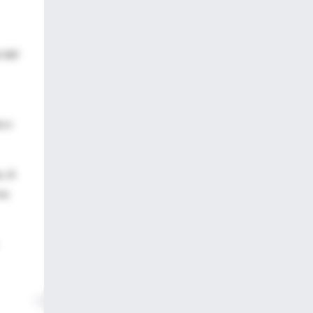
 del
e o
s. A
no