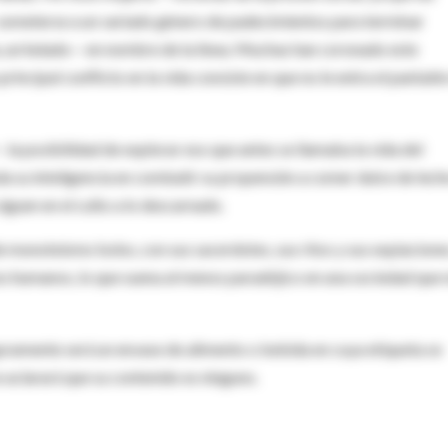
someterse a un variado género de padecimientos para terminar
, un helado— en nombre de la línea. Muchas han coronado este
rincipal conflicto en la vida consiste en que no le entra el pantalón
a posibilidad de explorar eso que antes se llamaba la vida del
a su inteligencia en combatir su propensión a comer dulce de lech
iguen en el culto a lo descarnado.
monoteísmo bobo, con sus sacerdotes, sus ritos y sus expiacione
os humanos, lo que suena al menos paradójico en una sociedad que 
guramente será un envase de alimento o bebida en cuya etiqueta se
 aclarará que su contenido es ninguno.