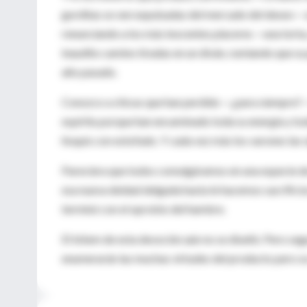
gorditas se ven expulsadas del mercado del deseo— 
renunciando a los más inocentes placeres —una torta
inaudito camino tiradas en un diván, rumiando que su p
año pasado.
Conozco a chicas que han perdido —¿para siempre?— l
espíritu porque han encaminado toda su energía y tod
ñoquis con estofado. Y cada vez más los varones las s
Pareciera que todos comulgáramos en una especie de 
esa nueva deidad delgada hasta le hacemos sacrifici
terminó con el oprobio del hambre.
El tótem de esta devoción aún no se diseñó. Pero se
enumerarán las muchas virtudes del producto pero se