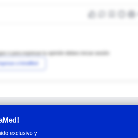
as o para expresar tu opinión debes iniciar sesión
ngresar a IntraMed
raMed!
ido exclusivo y