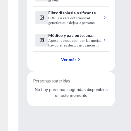
graves
ansiedad
Fibrodisplasia osificante
FOP: una rara enfermedad
progresiva
genética que deja a la persona
atrapada en su propia "prisión
ósea".
Médico y paciente, una
A pesar de que abundan las quejas,
relación en crisis
hay quienes destacan avances,
como el mayor respeto por los
derechos del paciente.
Ver más
Personas sugeridas
No hay personas sugeridas disponibles
en este momento