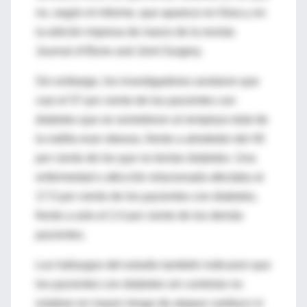
no, según el informe, que aparece en línea y en
la edición impresa de marzo de la revista
Journal of Bone and Joint Surgery.
Sin embargo, los investigadores anotaron que
casi el 57 por ciento de los pacientes con
diabetes que se sometieron al remplazo total de
la rodilla eran obesos, frente a alrededor del 40
por ciento de los que no tenían diabetes. Una
enfermedad o afección relacionada afectaba al
17.5 por ciento de los pacientes con diabetes,
frente a solo el 2.4 por ciento de los demás
pacientes.
Los hallazgos del estudio también indicaron que
los pacientes con diabetes sin controlar no
estaban en mayor riesgo de ataque cardiaco ni