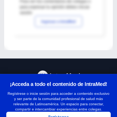
Para ver los comentarios de colegas o
para expresar tu opinión debes iniciar
sesión
Ingresar a IntraMed
¡Acceda a todo el contenido de IntraMed!
Centro de Ayuda
Regístrese o inicie sesión para acceder a contenido exclusivo
y ser parte de la comunidad profesional de salud más
relevante de Latinoamérica. Un espacio para conectar,
Términos y condiciones
compartir e intercambiar experiencias entre colegas.
| Políticas de privacidad
Registrarse