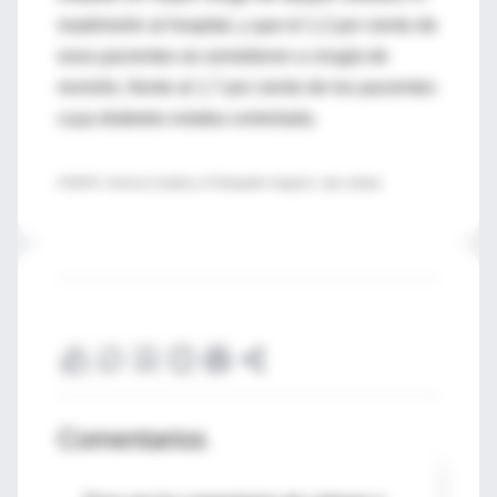
readmisión al hospital, y que el 1.2 por ciento de
esos pacientes se sometieron a cirugía de
revisión, frente al 1.7 por ciento de los pacientes
cuya diabetes estaba controlada.
FUENTE: American Academy of Orthopaedic Surgeons, news release
Comentarios