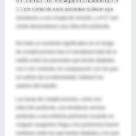
sin controlar. Los investigadores hallaron que el
1.1 por ciento de esos pacientes tuvieron que
someterse a una cirugía de revisión, y el 0.7 por
ciento desarrollaron una infección profunda.
No hubo un aumento significativo en el riesgo
de complicaciones tras el reemplazo total de la
rodilla entre los pacientes que tenían diabetes
con o sin controlar, en comparación con los que
no sufrían de la enfermedad, hallaron los
autores del estudio.
Las tasas de complicaciones, como una
infección profunda, una trombosis venosa
profunda o una embolia pulmonar (cuando un
coágulo sanguíneo llega a los pulmones) fueron
similares entre los que tenían diabetes y los que