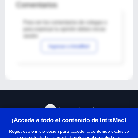
Comentarios
Para ver los comentarios de colegas o
para expresar tu opinión debes iniciar
sesión
Ingresar a IntraMed
¡Acceda a todo el contenido de IntraMed!
Centro de Ayuda
Regístrese o inicie sesión para acceder a contenido exclusivo
y ser parte de la comunidad profesional de salud más