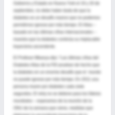
Gobierno y Estado en Nueva York el 19 y 20 de
septiembre, no debe haber duda de que la
diabetes es un desafío masivo que no podemos
permitirnos ignorar por más tiempo. El Atlas –
basado en las últimas cifras internacionales –
muestra que la diabetes continúa su implacable
trayectoria ascendente.
El Profesor Mbanya dijo: “Las últimas cifras del
Diabetes Atlas de la FID prueban de hecho que
la diabetes en un enorme desafío que el mundo
no puede ignorar por más tiempo. En 2011 una
persona muere por diabetes cada siete
segundos. El reloj no se detiene para los líderes
mundiales – esperamos de la reunión de la
ONU de la semana que viene, medidas que