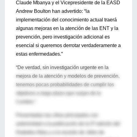
Claude Mbanya y el Vicepresidente de la EASD
Andrew Boulton han advertido: “la
implementación del conocimiento actual traerá
algunas mejoras en la atención de las ENT y la
prevención, pero investigación adicional es
esencial si queremos derrotar verdaderamente a
estas enfermedades.”
“De verdad, sin investigación urgente en la
mejora de la atención y modelos de prevención,
tenemos pocas probabilidades de cumplir los
objetivos a largo plazo que surjan de la
Cumbre.”
Presentadas las cifras principales con
anterioridad a la publicación de la 5ª edición del
Diabetes Atlas y a la reunión de Jefes de