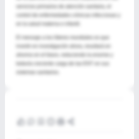
servicios primarios de atención sanitaria, el
control de enfermedades crónicas infecciosas y
en la salud materna e infantil.
El mensaje a los líderes mundiales es que
invertir en investigación ahora, resultará en
ahorros en el futuro, reduciendo la enorme y
todavía creciente carga de las ENT en sus
sistemas sanitarios.