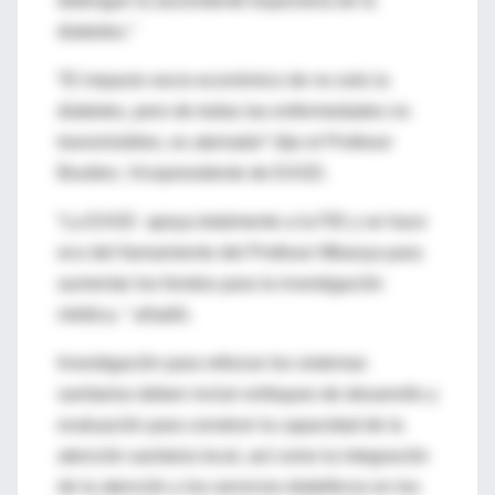
detengan la ascendente trayectoria de la
diabetes.”
“El impacto socio-económico de no solo la
diabetes, pero de todas las enfermedades no
transmisibles, es aterrador” dijo el Profesor
Boulton, Vicepresidente de EASD.
“La EASD apoya totalmente a la FID y se hace
eco del llamamiento del Profesor Mbanya para
aumentar los fondos para la investigación
médica, “ añadió.
Investigación para reforzar los sistemas
sanitarios deben incluir enfoques de desarrollo y
evaluación para construir la capacidad de la
atención sanitaria local, así como la integración
de la atención y los servicios diabéticos en los