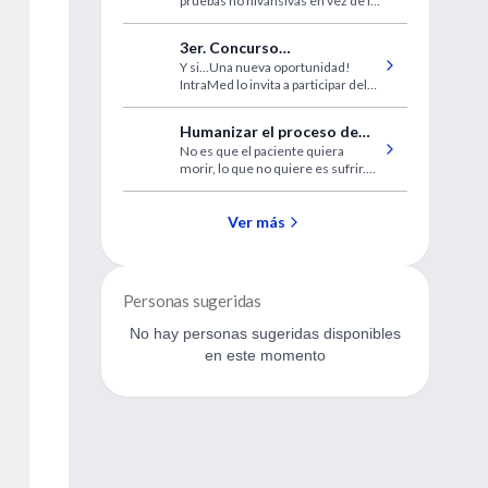
pruebas no nivansivas en vez de la
hepática, fibrosis y cirrosis
biopsia hepática cuando es
apropiado.
3er. Concurso
Y si...Una nueva oportunidad!
@intramed.net
IntraMed lo invita a participar del
tercer concurso exclusivo para
usuarios del correo
Humanizar el proceso de
@intramed.net
No es que el paciente quiera
morir
morir, lo que no quiere es sufrir.
Es entonces cuando a los
médicos, tienen la obligación de
aliviar su sufrimiento.
Ver más
Personas sugeridas
No hay personas sugeridas disponibles
en este momento