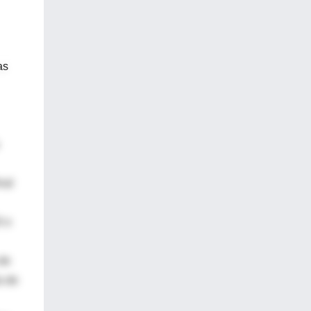
as
nal
0 o
 de
a de