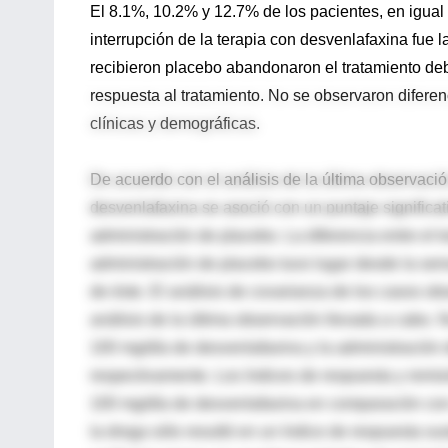
El 8.1%, 10.2% y 12.7% de los pacientes, en igual
interrupción de la terapia con desvenlafaxina fue 
recibieron placebo abandonaron el tratamiento deb
respuesta al tratamiento. No se observaron diferenc
clínicas y demográficas.
De acuerdo con el análisis de la última observació
desvenlafaxina se asoció con un puntaje signific
administración de placebo. La diferencia entre el 
administración de placebo tuvo lugar desde la sem
de éste. El análisis de covarianza de los casos o
análisis de la última observación llevada a cabo. No
100 mg/día de desvenlafaxina y la administración 
respectivamente. Los índices de respuesta y remisi
100 mg/día de desvenlafaxina en comparación con 
la droga sólo resultó en un índice de respuesta s