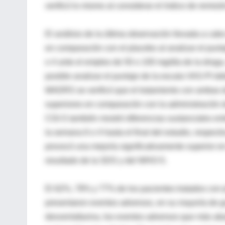
verificó lo mismo al considerar el índice de remis
El análisis de la última observación llevada a cabo
en comparación con el placebo al analizar el punta
o 4 ante el empleo de 50 o 100 mg/día de la droga,
posible analizar el puntaje de la escala VAS-PI de
MADRS se verificó que el tratamiento con ambas d
superiores en comparación con la administración d
CGI-S también mostró diferencias sustanciales en
la semana 6 o 4 hasta el final del estudio, respec
provocó una mejoría significativamente superior en
resultado de la SDS y del WHO-5.
El 62%, 78% y 77% de los pacientes tratados con 
presentaron eventos adversos, en su mayoría de g
desvenlafaxina, los eventos adversos que más aba