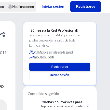
Iniciar sesión
Registrarse
tos
Notificaciones
¡Súmese a la Red Profesional!
Regístrese en IntraMed y conecte con
profesionales de la salud de toda
Latinoamérica.
2011
+1.1 M profesionales de la salud
Impulse su perfil
Registrarse
Iniciar sesión
vo
Contenido sugerido
Pruebas no invasivas para el
Se propone considerar el uso de
diagnóstico de enfermedad