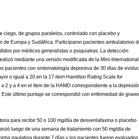
ble ciego, de grupos paralelos, controlado con placebo y
ón de Europa y Sudáfrica. Participaron pacientes ambulatorios d
idos por médicos generalistas o psiquiatras. La detección
realizó mediante una versión modificada de la Mini-International
los pacientes con sintomatología depresiva de 30 días de evolu
or o igual a 20 en la 17-item Hamilton Rating Scale for
a 2 y a 4 en el ítem de la HAMD correspondiente a la depresió
). Este último puntaje se correspondió con enfermedad de grav
atoria para recibir 50 o 100 mg/día de desvenlafaxina o placebo
canzó luego de una semana de tratamiento con 50 mg/día de
orma paulatina durante 7 días y los pacientes fueron evaluados