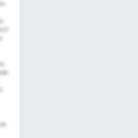
na.
na
na 6
e
la
esde
l
 de