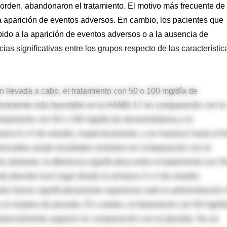
 orden, abandonaron el tratamiento. El motivo más frecuente de
la aparición de eventos adversos. En cambio, los pacientes que
ido a la aparición de eventos adversos o a la ausencia de
ias significativas entre los grupos respecto de las característic
n llevada a cabo, el tratamiento con 50 o 100 mg/día de
ativamente más favorable en la HAMD-17 en comparación con la
tratamiento con 50 o 100 mg/día de desvenlafaxina y la
ana 6 o 4 de estudio, respectivamente, y se mantuvo hasta el fi
bservados arrojó resultados similares en comparación con el
 obstante, la diferencia significativa entre el tratamiento con 5
de placebo tuvo lugar desde la semana 3 o 4 de estudio,
ón fueron significativamente superiores ante la administración
el empleo de placebo. En cambio, el tratamiento con 50 mg/dí
ustancialmente superior en comparación con el placebo. No se