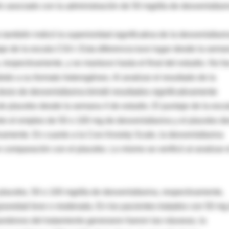
ión asociado con la administración de 50 mg/día de desvenlafaxi
 también indicó la superioridad significativa de la desvenlafaxi
je de la escala CGI-I. Esta diferencia tuvo lugar desde la sema
 respectivamente, y se mantuvo hasta el final del estudio. No fu
bido a su formato heterogéneo. Al analizar el resultado de la
osis de desvenlafaxina brindó resultados significativamente
e placebo desde la semana 4 de estudio. El puntaje de la esca
tre el empleo de 50 o 100 mg de desvenlafaxina y el placebo d
tivamente. En cuanto a la Covi Anxiety Scale, la desvenlafaxina
 comparación con el placebo. Lo mismo se verificó al analizar e
placebo, 50 o 100 mg/día de desvenlafaxina, respectivamente,
ravedad leve o moderada. En los pacientes tratados con 50 mg
ndonos del tratamiento generaron fueron las náuseas, la