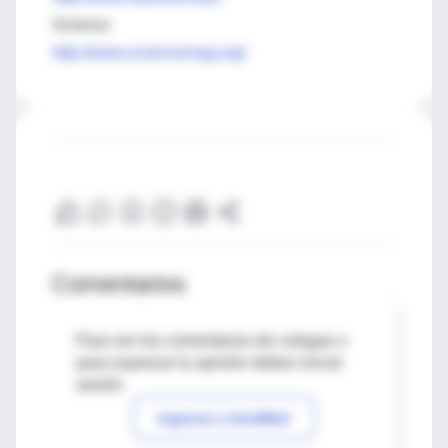
Science
http://www.sciencemag.org/
Comentarios
Para ver los comentarios de colegas o
para expresar tu opinión debes iniciar
sesión
Ingresar a IntraMed