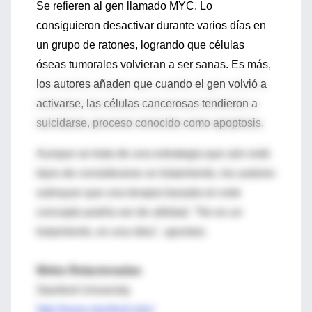
Se refieren al gen llamado MYC. Lo
consiguieron desactivar durante varios días en
un grupo de ratones, logrando que células
óseas tumorales volvieran a ser sanas. Es más,
los autores añaden que cuando el gen volvió a
activarse, las células cancerosas tendieron a
suicidarse, proceso conocido como apoptosis.
Aunque se trata de una estrategia que aún está
lejos de considerarse un tratamiento, los autores
subrayan que una terapia basada en este
concepto podría ser de utilidad. "No es un
tratamiento, es una idea", apuntan.
Webs Relacionadas
Stanford University
http://www.stanford.edu/