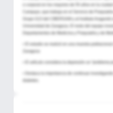
o corporal en los mayores de 55 años en la ciudad d
Campayo, que trabaja en el Servicio de Psiquiatría
Grupo G13 del CIBERSAM y al Instituto Aragonés d
Universidad de Zaragoza. El resto del equipo inves
Departamentos de Medicina y Psiquiatría y de Medi
• El estudio se realizó en una muestra poblaciona
Zaragoza
• El artículo considera la depresión un “problema p
• Destaca la importancia de continuar investigand
diabetes.