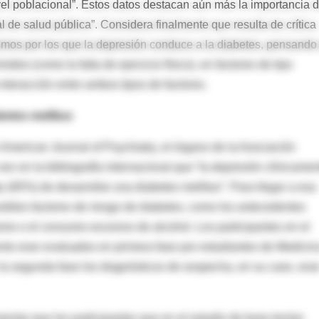
ivel poblacional”. Estos datos destacan aún más la importancia d
 de salud pública”. Considera finalmente que resulta de crítica
smos por los que la depresión conduce a la diabetes, pensando
idos (como la falta de ejercicio físico), en factores de tipo
 interacción entre ambos tipos de factores.
betes mellitus
merican Journal of Psychiatry, el órgano de la Asociación
z en la bibliografía internacional que “la depresión clínicamen
o (65%) de desarrollar una diabetes mellitus”. Para llegar a esa
posibles factores de riesgo de diabetes, como los antecedentes
ismo o el consumo excesivo de alcohol. Los participantes en el
ento eran evaluados en primera fase por estudiantes de Medicin
en la segunda fase los diagnósticos de sospecha, en su caso, era
entar que los participantes que en el estudio de base tenían