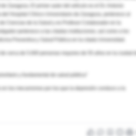
e Zaragoza. El primer autor del artículo es el Dr. Antonio
 del Hospital Clínico Universitario de Zaragoza, pertenece al
e Ciencias de la Salud y es Profesor Colaborador en la
tigador pertenece a las citadas instituciones, así como a los
cina Preventiva y Salud Pública en la citada Universidad.
l de cerca de 5.000 personas mayores de 55 años en la ciudad 
rioritario y fundamental de salud pública”
o en los mecanismos por los que la depresión conduce a la