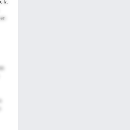
e la
 en
te
a
n