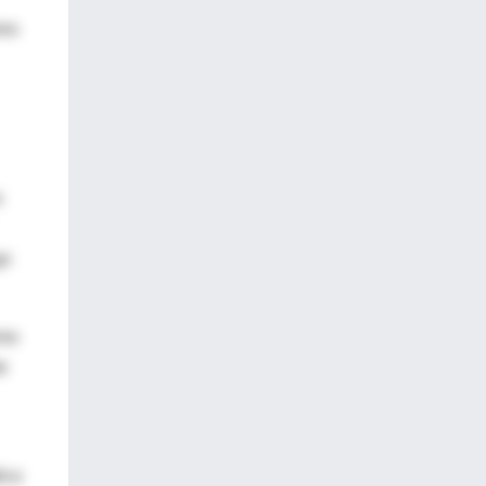
res
o
go
omo
e
ica