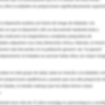
co años la diabetes en proporciones significativamente superio
a depresión pudiera ser factor de riesgo de diabetes, los
ios en que la depresión sólo se documentó mediante tests y
udio realizaron los diagnósticos completos psiquiatras de
ultados adquieren una clara dimensión clínica. Además, el mism
ones más frecuentes en la población general -las “no-graves”
s depresiones no tratadas se asocian todas ellas con mayor ries
adas en este grupo de edad, tanto en relación a la diabetes c
rir proporciones epidémicas y puesto que una alta proporción d
r tratada, el estudio subraya que los datos tienen claras
.
esde hace más de 15 años investiga la salud psíquica y somát