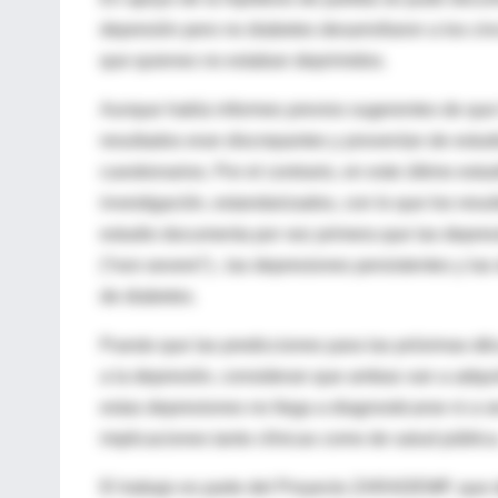
depresión pero no diabetes desarrollaron a los cin
que quienes no estaban deprimidos.
Aunque había informes previos sugerentes de que l
resultados eran discrepantes y provenían de estud
cuestionarios. Por el contrario, en este último est
investigación, estandarizados, con lo que los res
estudio documenta por vez primera que las depresi
(“non-severe”)-, las depresiones persistentes y la
de diabetes.
Puesto que las predicciones para las próximas déc
a la depresión, consideran que ambas van a adqui
estas depresiones no llega a diagnosticarse ni a se
implicaciones tanto clínicas como de salud pública
El trabajo es parte del Proyecto ZARADEMP, que d