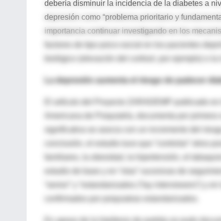
debería disminuir la incidencia de la diabetes a n
depresión como “problema prioritario y fundamental
importancia continuar investigando en los mecani
factores de tipo psico-social en los pacientes deprim
biológico (elevación del cortisol, por ejemplo) o la
La depresión aumenta el riesgo de padecer dia
El artículo del Proyecto ZARADEMP publicado en A
Americana de Psiquiatría, documenta por primera ve
significativa se asocia con un incremento del riesg
conclusión, el estudio tuvo que “controlar” otros 
familiares, la obesidad, la hipertensión, el tabaqu
estudio de base y en “olas” sucesivas de seguimi
“senior” y “estandarizados (“lay interviewers”) y 
confirmados por psiquiatras estandarizados.
En apoyo de la hipótesis de partida se pudo docum