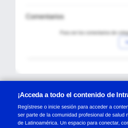
Comentarios
Para ver los comentarios de coleg
I
¡Acceda a todo el contenido de Int
Regístrese o inicie sesión para acceder a conten
ser parte de la comunidad profesional de salud 
Centro de Ayuda
de Latinoamérica. Un espacio para conectar, co