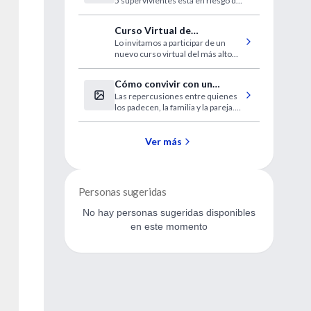
5 supervivientes está en riesgo de
otro ataque si los médicos no les
recetan estos medicamentos.
Curso Virtual de
Lo invitamos a participar de un
Prevención de las
nuevo curso virtual del más alto
infecciones en Pediatría
nivel, disponible en forma gratuita
para los usuarios de IntraMed.
Cómo convivir con un
Las repercusiones entre quienes
obsesivo compulsivo
los padecen, la familia y la pareja.
Qué no hacer para evitar
conflictos.
Ver más
Personas sugeridas
No hay personas sugeridas disponibles
en este momento