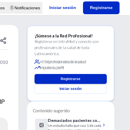
Iniciar sesión
Registrarse
tos
Notificaciones
¡Súmese a la Red Profesional!
Regístrese en IntraMed y conecte con
profesionales de la salud de toda
Latinoamérica.
2010
+1.1 M profesionales de la salud
Impulse su perfil
Registrarse
Iniciar sesión
MP
Contenido sugerido
Demasiados pacientes con
Un estudio halla que casi 1 de cada
ACV no toman estatinas