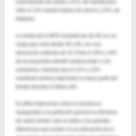
antecedentes de artritis y 51%, de hipertensión.
Sólo el 13% mostró historia de cáncer y 15%, de
diabetes.
La media de la MHS invertida fue de 48 con un
rango que varió desde 36 a 92, con una
desviación estándar de 10. Entre el 18% y 19%
de los pacientes admitió sentirse triste o con
anhedonia, mientras que el 11% a 12%
manifestó sentirse deprimido la mayor parte del
tiempo durante el último año.
Es difícil determinar cómo la muestra es
equiparable a la población general en términos
de salud mental; esto se debe a las grandes
diferencias que existen en la estimación de la