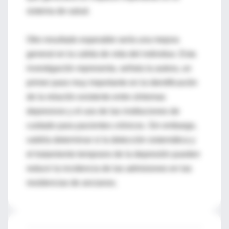
sistema de salud.
Otro resultado esperable sería una mejora
general en la calida de vida del individuo. Esta
investigación representa, señala la autora, un
primer paso muy importante en la identificación
de la relación existente entre síntomas
depresivos y el uso de las instituciones de
cuidado para pacientes crónicos. Sin embargo,
valdría determinar si la detección sistemática y
el tratamiento temprano de la depresión pueden
reducir la incidencia de las admisiones en las
residencias de ancianos.