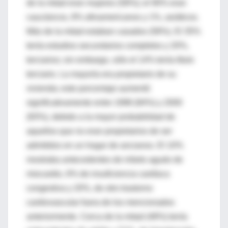
de la mitad eran mujeres (58%); el 90% eran
caucásicos, 8% afroamericanos y 1%, asiáticos.
Más de la mitad estaban casados (58%). El 35%
tenía estudios secundarios completos y 20%,
terciarios; sin embargo, sólo el 14% tenía título
terciario. La mayoría era propietario de su
vivienda; este porcentaje aumentó
significativamente entre 1998 (84%) y 2000
(93%), debido a la mayor probabilidad de
aquellos que no eran propietarios de ser
admitidos en un hogar de ancianos. El 10%
mostraba antecedentes de infarto agudo de
miocardio, 6% de insuficiencia cardíaca
congestiva y 20%, de otro trastorno
cardiovascular fuera de los mencionados
anteriormente. Cerca de la mitad (48%) tenía