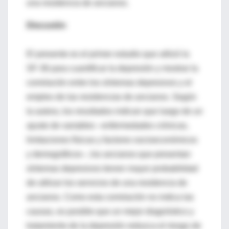
una residencia de ancianos.
Discusión
El presente es el primer estudio que utilizó la
SF-36 para cuantificar la depresión y mostrar la
correlación entre los síntomas depresivos y el
empleo de las residencias de ancianos. Según
la autora, los resultados indican que luego de un
ajuste de variables –enfermedades crónicas,
limitaciones físicas y factores socioeconómicos
y demográficos–, los ancianos que presentan
síntomas depresivos tienen mayor probabilidad
de utilizar los servicios de una residencia de
ancianos. Como esta correlación no indica las
causas, es posible que un mejor diagnóstico y
tratamiento de la depresión reduzca el riesgo de