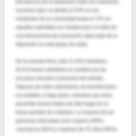
prevalencia de la depresión entre los individuos
ancianos (que va desde el 0.9% en los
residentes de la comunidad hasta el 72% en
aquellos admitidos en residencias) y la falta de
una herramienta de evaluación adecuada de la
depresión en este grupo de edad.
De la muestra final, sólo 11 610 individuos
(8.2%) fueron admitidos en residencias de
ancianos durante la duración del estudio.
Algunas de estas admisiones se transformaron
en estadías a largo plazo, mientras que otros
pacientes fueron dados de alta luego de un
breve período de cuidados. La mayoría de las
personas internadas eran mujeres (59%),
caucásicas (92%) y mayores de 75 años (65%).