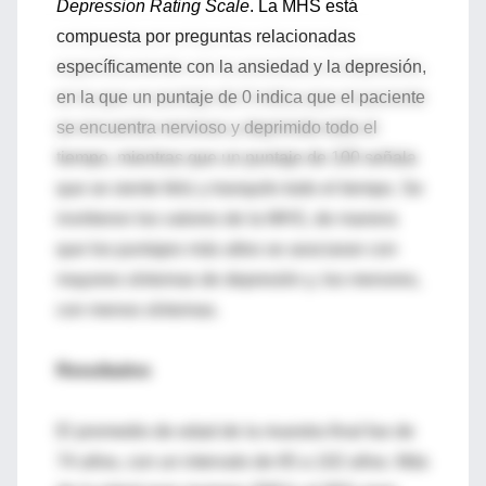
Depression Rating Scale
. La MHS está
compuesta por preguntas relacionadas
específicamente con la ansiedad y la depresión,
en la que un puntaje de 0 indica que el paciente
se encuentra nervioso y deprimido todo el
tiempo, mientras que un puntaje de 100 señala
que se siente feliz y tranquilo todo el tiempo. Se
invirtieron los valores de la MHS, de manera
que los puntajes más altos se asociaran con
mayores síntomas de depresión y, los menores,
con menos síntomas.
Resultados
El promedio de edad de la muestra final fue de
74 años, con un intervalo de 65 a 102 años. Más