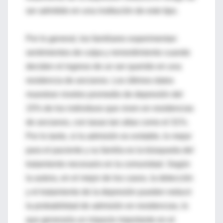
ser admitido en una institución de este tipo.
Por lo general, los familiares experimentan
sentimientos de culpa y remordimiento cuando
deciden el ingreso de un ser querido en una
residencia de ancianos. Los últimos datos
muestran niveles promedio de depresión del
15% de los individuos que viven en residencias
de ancianos, con tasas tan altas como el 31%.
Por lo tanto, si la admisión es evitable, lo mejor
para el paciente y su familia es la búsqueda del
tratamiento necesario en la comunidad. Según
la autora, en el mejor de los casos, la detección
y el tratamiento de la depresión pueden reducir
la probabilidad de admisión en residencias, lo
que generaría un impacto importante en el