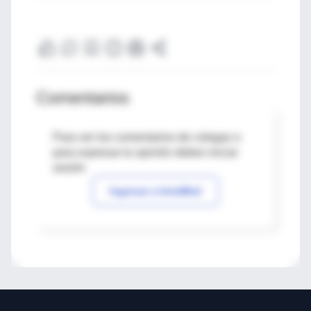
Comentarios
Para ver los comentarios de colegas o
para expresar tu opinión debes iniciar
sesión
Ingresar a IntraMed