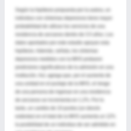
Según la hipótesis propuesta por la autora, un
individuo con síntomas depresivos tiene mayor
probabilidad de utilizar los servicios de una
residencia de ancianos dentro de 3.5 años. Los
datos aportados por este estudio apoyan esta
hipótesis. Además, señala, los síntomas
depresivos medidos con la MHS probaron
predictores significativos de la admisión en una
institución. Así, agrega que, por el aumento de
una unidad en el puntaje de la MHS, el riesgo
de una persona de ingresar en una residencia
de ancianos se incrementa en 1.2%. Por lo
tanto, un cambio de 10 puntos (un desvío
estándar) en el total de la MHS aumenta un 12%
la posibilidad de un individuo de ser admitido en