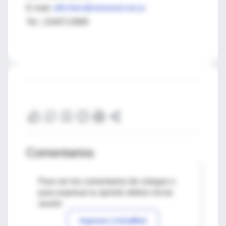
E-mail:
aflichten@intramed.net.ar
Tel.: 1549713989
Comentarios
Para ver los comentarios de colegas o
para expresar tu opinión debes iniciar
sesión
Ingresar a IntraMed