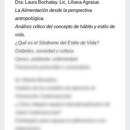
Dra: Laura Bochatay. Lic. Liliana Agrasar.
La Alimentación desde la perspectiva
antropológica.
Análisis crítico del concepto de hábito y estilo de
vida.
¿Qué es el Síndrome del Estilo de Vida?
Diabetes, sociedad y cultura.
Genes, ambiente, enfermedad
.
Prevención primordial o comunitaria.
Dr. Alberto Brondino.
Análisis de los modelos de atención en
Prevención Cardiovascular:
¿Cómo integrar equipos transdisciplinarios de
salud Cardiovascular?
Estrategias para mejorar la adherencia a los
tratamientos.