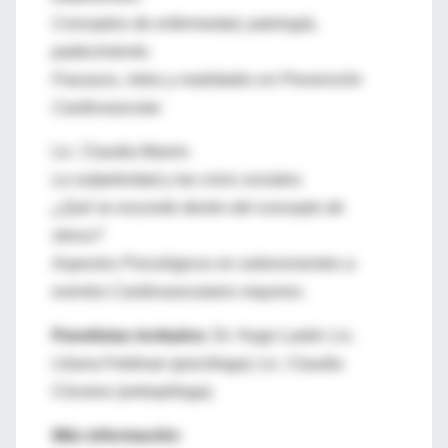
Conceptos de enfermedad, patología,
padecimiento.
Fracasos, mitos y realidades en Prevención
Cardiovascular.
Lic. Claudia Masini.
La subjetividad y las crisis sociales.
¿Qué se esconde dentro del concepto de
stress?
Aspectos Psicológicos en sobrevivientes a
eventos Cardiovasculares mayores.
Panelistas invitados
: Dr. Hugo Lastiri; Lic.
Liliana Feldman (psicóloga); Lic. Claudia
Cóceres (antropóloga).
Más información: