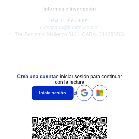
Informes e Inscripción
+54 11 45534095
cursosana@fibertel.com.ar
Tte. Benjamin Matienzo 3121, CABA. C1426DBG
Crea una cuenta
o iniciar sesión para continuar
con la lectura
o
Inicia sesión