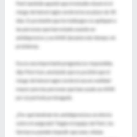
Park también apuntó que el estudio observó el
riesgo de hemorragia cerebral en un plazo de 30
días. Es probable que los hallazgos no apliquen a
las personas que han estado usando un
antidepresivo y un AINE durante más tiempo sin
problemas.
Esa es una importante pregunta no respondida,
dijo Morrison, anotando que es posible que el
riesgo de hemorragia cerebral sea en realidad
mayor para las personas que han usado un AINE
por un periodo prolongado.
¿Por qué tendrían los antidepresivos un efecto
sobre el sangrado? Según el equipo de Park, los
fármacos pueden impedir que unas células