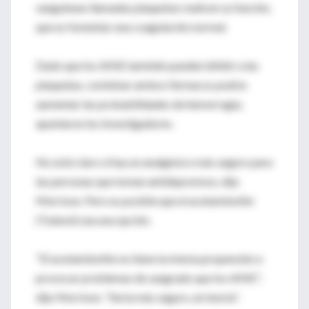
sanguíneas llamadas plaquetas realicen su función,
que es fomentar una coagulación normal.
Dado que los AINE también pueden inhibir a las
plaquetas, combinar ambos fármacos podría
aumentar las probabilidades de hemorragia,
apuntaron los investigadores.
No está claro si hay un analgésico más seguro para
las personas que toman antidepresivos, dijo
Morrison. Pero es posible que el acetaminofén
(Tylenol) sea una opción.
"El acetaminofén no tiene la misma propensión a
provocar problemas de sangrado que los AINE",
dijo Morrison. "Sería más seguro, en teoría".