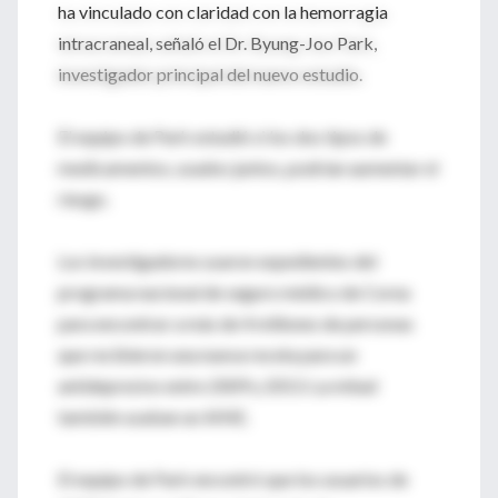
ha vinculado con claridad con la hemorragia
intracraneal, señaló el Dr. Byung-Joo Park,
investigador principal del nuevo estudio.
El equipo de Park estudió si los dos tipos de
medicamentos, usados juntos, podrían aumentar el
riesgo.
Los investigadores usaron expedientes del
programa nacional de seguro médico de Corea
para encontrar a más de 4 millones de personas
que recibieron una nueva receta para un
antidepresivo entre 2009 y 2013. La mitad
también usaban un AINE.
El equipo de Park encontró que los usuarios de