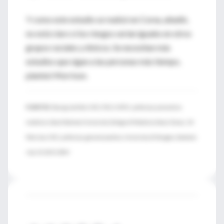
Y como este estudio se realizó en Corea, añadió,
no está claro si los riesgos serían iguales en otros
grupos raciales y étnicos. Se necesitan más
estudios que sigan a las personas más tiempo,
planteó Morrison.
FUENTES:
Byung-Joo Park, M.D., Ph.D., M.P.H., professor, preventive
medicine, Seoul National University College of Medicine Seoul, Korea; Jill
Morrison, M.D., professor, general practice, University of Glasgow, Scotland;
July 14, 2015, BMJ