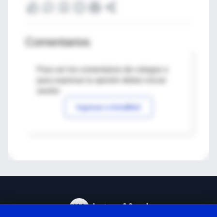
Comentarios
Para ver los comentarios de colegas o
para expresar tu opinión debes iniciar
sesión
Ingresar a IntraMed