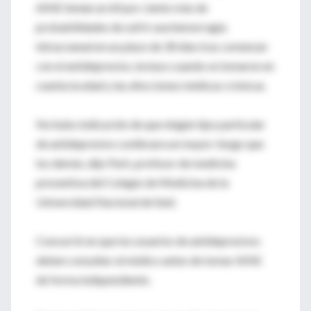
AINE tenían un 60 por ciento más de
probabilidades de sufrir una hemorragia
intracraneal en un plazo de 30 días tras comenzar
con el antidepresivo, incluso cuando se tomaron en
cuenta la edad y las afecciones médicas crónicas.
No hubo indicación de que ningún tipo particular
de antidepresivo conllevara un mayor riesgo que
los demás, dijo Park, profesor de medicina
preventiva del Colegio de Medicina de la
Universidad Nacional de Seúl.
Concurrió en que los usuarios de antidepresivos
deben consultar al médico antes de tomar AINE
de forma independiente.