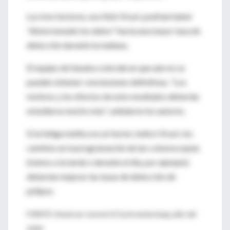
Los tres factores, escribió Vicari, podrían haber
"distorsionado los datos" hacia una mayor tasa de
detección durante la mañana.
El equipo de Sanaka coincide en que aún no se
pueden obtener conclusiones definitivas. "Los
motivos y los efectos de este resultados deberían
estudiarse mucho más", señalaron los autores.
Si la fatiga médica es un factor, indicó Vicari, los
cambios en la programación de las colonoscopias
(menos a la tarde o durante el día, por ejemplo)
deberían mejorar las tasas de detección de
pólipos.
FUENTE: American Journal of Gastroenterology, julio del
2009