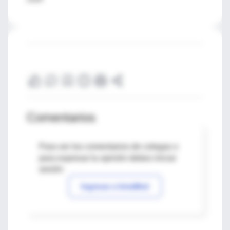
Comentarios
Para ver los comentarios de colegas o
para expresar tu opinión debes iniciar
sesión
Ingresar a IntraMed