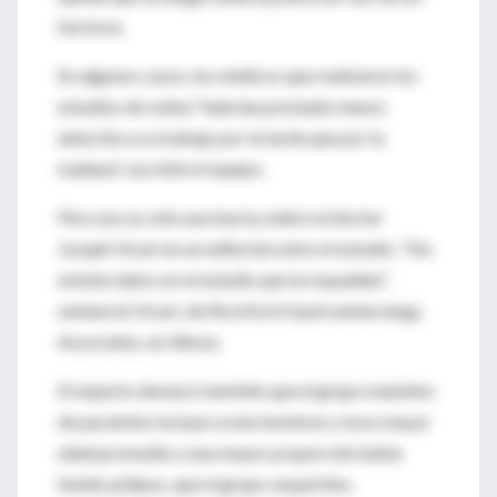
factores.
En algunos casos, los médicos que realizaron los
estudios de rutina "habrían prestado menos
atención a su trabajo por la tarde que por la
mañana", escribió el equipo.
Pero eso es sólo una teoría, indicó el doctor
Joseph Vicari en un editorial sobre el estudio. "No
existen datos en el estudio que la respalden",
sentenció Vicari, de Rockford Gastroenterology
Associates, en Illinois.
El experto destacó también que el grupo matutino
de pacientes incluyó a más hombres y tuvo mayor
edad promedio y una mayor proporción había
tenido pólipos, que el grupo vespertino.