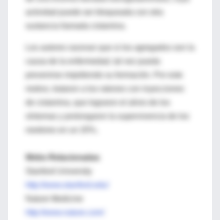
actividad puede ser bloqueada con otra
sustancia llamada cistamina.
Los autores razonan que si los agregados son la
causa de la enfermedad, tal vez pueda
prevenirse impidiendo su formación. Por este
motivo, trataron a los ratones con inyecciones
de cistamina, que lograron el alivio de los
síntomas y prolongaron la supervivencia de los
roedores en un 20%
.
Webs Relacionadas
Stanford University
http://www.stanford.edu/
Nature Medicine
http://www.nature.com/