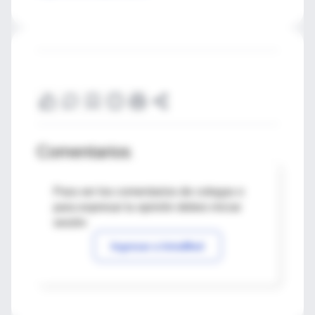
Comentarios
Para ver los comentarios de colegas o
para expresar tu opinión debes iniciar
sesión
Ingresar a IntraMed