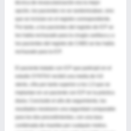
técnica de revascularización era la mejor
opción, los pacientes no se randomizaban, sino
que se incluían en el registro correspondiente.
Por tanto, a los pacientes del registro de ICP se
les había rechazado para la cirugía cardíaca y a
los pacientes del registro de CABG se les había
rechazado para la ICP.
El paciente tratado con ICP que participó en el
estudio SYNTAX recibió una media de 4,6
stents, cifra por tanto superior a los 1,5 que se
implantan en un paciente con ICP en la práctica
diaria. Concluido el año de seguimiento, los
resultados mostraron una seguridad comparable
para los dos procedimientos, con una tasa
combinada de muertes por cualquier motivo,