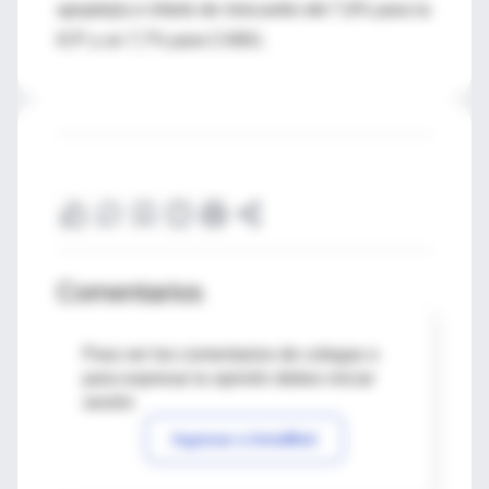
apoplejía e infarto de miocardio del 7,6% para la
ICP y un 7,7% para CABG.
Comentarios
Para ver los comentarios de colegas o
para expresar tu opinión debes iniciar
sesión
Ingresar a IntraMed