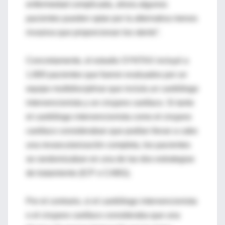
enfermedad complicada, ahora algunos
pacientes pueden optar por la alternativa menos
invasiva que proporcionan los stents”.
Concretamente, el estudio SYNTAX incluyó a
1.800 pacientes que fueron evaluados por un
equipo multidisciplinar que incluía un cardiólogo
intervencionista y un cirujano cardíaco. Si tanto
el cardiólogo intervencionista como el cirujano
cardíaco consideraban que podían llevar a cabo
una revascularización completa, los pacientes
se randomizaban en una de las dos estrategias
de tratamiento (ICP o CABG).
Por el contrario, si el cardiólogo intervencionista
o el cirujano cardíaco consideraba que una