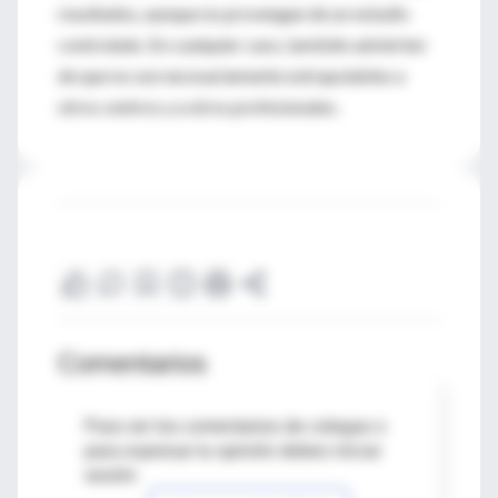
resultados, aunque no provengan de un estudio
controlado. En cualquier caso, también advierten
de que no son necesariamente extrapolables a
otros centros y a otros profesionales.
Comentarios
Para ver los comentarios de colegas o
para expresar tu opinión debes iniciar
sesión