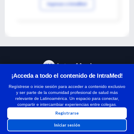
Ingresar a IntraMed
¡Acceda a todo el contenido de IntraMed!
Centro de Ayuda
Regístrese o inicie sesión para acceder a contenido exclusivo
y ser parte de la comunidad profesional de salud más
relevante de Latinoamérica. Un espacio para conectar,
Términos y condiciones
compartir e intercambiar experiencias entre colegas.
| Políticas de privacidad
Registrarse
| Todos los derechos reservados | Copyright 1997-2026
Iniciar sesión