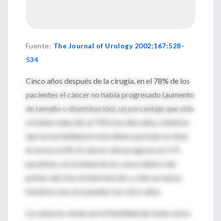
Fuente
:
The Journal of Urology 2002;167:528-
534
Cinco años después de la cirugía, en el 78% de los
pacientes el cáncer no había progresado (aumento
de tamaño o diseminación), un porcentaje que sólo
se había reducido al 75% tras diez años, mientras
que la mortalidad en este último período se situó
en torno al 2%. El cáncer sólo progresó en 175
pacientes, en la mitad de los casos dentro del
primer año tras la intervención, y sólo en nueve
hombres una vez pasados los cinco años.
Los autores remarcan la fiabilidad de todos estos