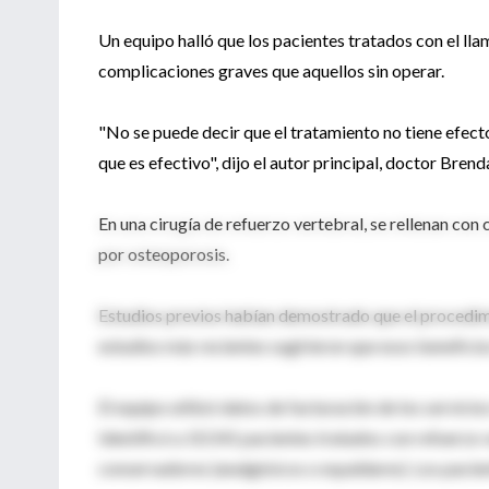
Un equipo halló que los pacientes tratados con el ll
complicaciones graves que aquellos sin operar.
"No se puede decir que el tratamiento no tiene efect
que es efectivo", dijo el autor principal, doctor Bre
En una cirugía de refuerzo vertebral, se rellenan c
por osteoporosis.
Estudios previos habían demostrado que el procedimie
estudios más recientes sugirieron que esos beneficio
El equipo utilizó datos de facturación de los servic
Identificó a 10.541 pacientes tratados con refuerzo 
conservadores (analgésicos o espaldares). Los pacien