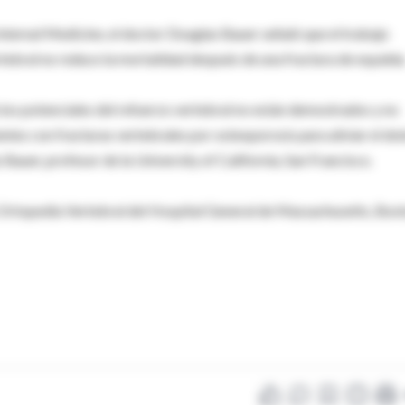
nternal Medicine, el doctor Douglas Bauer señaló que el trabajo
tebral no reduce la mortalidad después de una fractura de espalda
cios potenciales del refuerzo vertebral no están demostrados y no
tes con fracturas vertebrales por osteoporosis para aliviar el dol
o Bauer, profesor de la University of California, San Francisco.
e Ortopedia Vertebral del Hospital General de Massachusetts, Bost