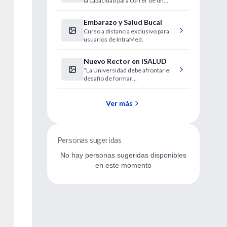
la capacidad para correr de un
grupo de ratones en un 50%, tanto
en distancia como en tiempo.
Embarazo y Salud Bucal
Curso a distancia exclusivo para
usuarios de IntraMed.
Nuevo Rector en ISALUD
“La Universidad debe afrontar el
desafío de formar
profesionales/funcionarios con
capacidad de alerta y aprendizaje
permanente”.
Ver más
Personas sugeridas
No hay personas sugeridas disponibles
en este momento