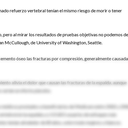
amado refuerzo vertebral tenían el mismo riesgo de morir o tener
o, pero al mirar los resultados de pruebas objetivas no podemos de
ndan McCullough, de University of Washington, Seattle.
on cemento óseo las fracturas por compresión, generalmente causad
nto alivia el dolor que causan las fracturas de la espalda, aunque
s serían un efecto placebo.
ios médicos prestados a beneficiarios de Medicare entre 2002 y 200
vertebral en la espalda y a 115.851 usuarios de enfoques más
tes tenían alrededor de 80 años, sobre todo mujeres y blancos.