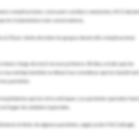
menos complicaciones, como paro cardíaco, neumonía y ACV, duran
, que los tratamientos más conservadores.
o el 29 por ciento de todos los grupos desarrolló complicaciones
n menor riesgo de morir en esos primeros 30 días y el año que los
 esa ventaja también se diluyó tras considerar que los beneficiar
 los pacientes.
hospitalarias que los otros enfoques. Los pacientes operados fuer
 un hogar de cuidados especiales.
liviaron el dolor de algunos pacientes, según aclaró McCullough,