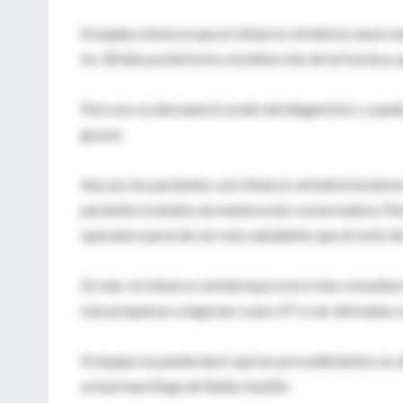
El equipo observó que el refuerzo vertebral causó 
los 30 días posteriores a la detección de la fractura
Pero eso se desvaneció al año del diagnóstico, cuand
graves.
Aun así, los pacientes con refuerzo vertebral tuviero
pacientes tratados de manera más conservadora. Pero
operados parecían ser más saludables que el resto de
Es más: el refuerzo vertebral provocó más consultas 
más propensos a ingresar a una UTI o ser derivados a
El equipo no puede decir que los procedimientos no a
actual neuróloga de Radia, Seattle.