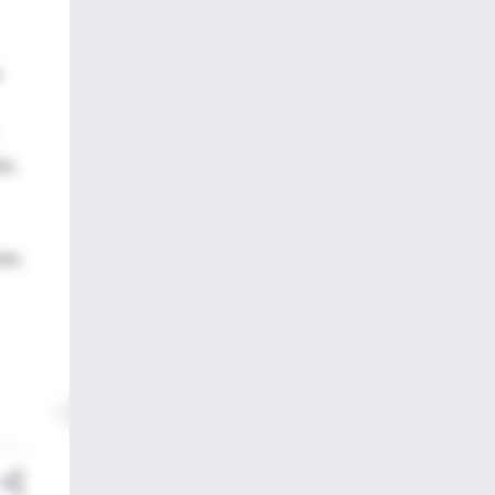
.
or,
on,