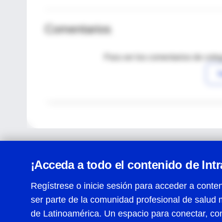
Comentarios
Para ver los comentarios de coleg
I
¡Acceda a todo el contenido de Int
Regístrese o inicie sesión para acceder a conten
ser parte de la comunidad profesional de salud 
Centro de Ayuda
de Latinoamérica. Un espacio para conectar, co