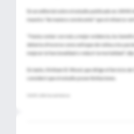
En un editorial sobre el estudio publicado en JAMA I
muestra "de manera convincente" que el refuerzo ver
"Hasta contar con más y mejor evidencia, los benefi
debería ofrecerse como enfoque de rutina a los pacien
mejorar la funcionalidad o reducir la mortalidad", dij
En tanto, Kirkham B. Wood, que dirige el Servicio d
consideró que el estudio posee limitaciones.
FUENTE: JAMA Internal Medicine