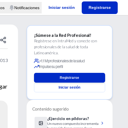
Iniciar sesión
Registrarse
tos
Notificaciones
¡Súmese a la Red Profesional!
Regístrese en IntraMed y conecte con
profesionales de la salud de toda
Latinoamérica.
2013
+1.1 M profesionales de la salud
Impulse su perfil
Registrarse
gar
Iniciar sesión
Contenido sugerido
¿Ejercicio en píldoras?
Un nuevo compuesto incrementa