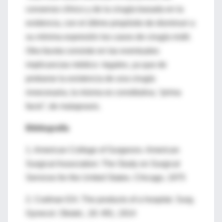
consenso clínico y de la cirugía basada en la
evidencia, con el último propósito de disminuir a
su mínima expresión los casos de cirugía inútil.
Otra faceta consiste en las eventuales
implicancias médico- legales, ya que de
probarse la existencia de una cirugía
innecesaria, la misma es constitutiva, “prima
facie”, de malapraxis.
Bibliografía
1. American College of Surgeons- American
Surgical Association: The Study on Surgical
Services for the United States. Chicago, 1975
2. Codman EA: The products of a hospital. Surg.
Gynecol. Obstet., 18: 491, 1914