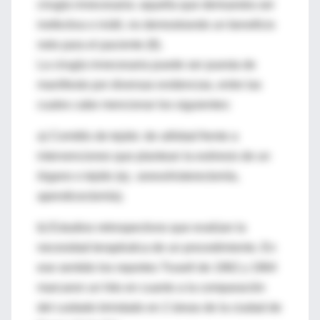
cirugía innecesaria: aquella que demuestra ser
inefectiva o inútil, no demostrando un beneficio
neto para el paciente (8).
La cirugía innecesaria puede ser puesta de
manifiesto por diversas evidencias, entre las
cuales cabe mencionar los siguientes:
a) Comités de tejido: de utilidad frente a
intervenciones que plantean la exéresis de un
órgano o tejido (ej.: anexohisterectomía,
apendicectomía).
b) Estudios retrospectivos que evalúan la
necesidad terapéutica de un procedimiento. En
ese sentido los reportes Trusell de 1962 y 1964
marcaron un hito en cuanto a la comparación
del cuidado brindado en 2 áreas de la ciudad de