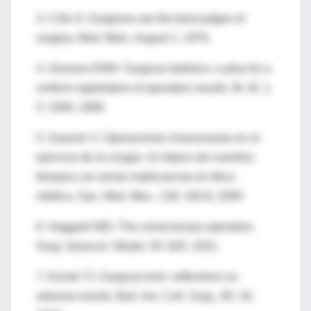
3. Crile G: Surgeons are the best judges of
surgery. Mod. Med., August 1, 1976.
4. Grooves EWH: Surgical statistics: a plea for a
uniform registration of operation results. Br. M. J,
2: 1008, 1908.
5. Guarner V. Operaciones innecesarias en el
ejercicio de la cirugía. Un tópico de nuestros
tiempos con serias implicancias en ética
médica. Gac. Med. Mex., 136: 183-8, 2000
6. Haggard WD: The unnecessary operation.
Surg. Gynecol. Obstet, 35: 820, 1922.
7. Krizek TJ: Surgical error: reflections on
adverse events. Bull. Am. Coll. Surg., 85: 18,