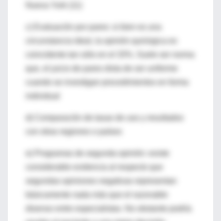
Nueva York (11)
c) Evaluación por pares: si bien es una
circunstancia ideal, la opinión quirúrgica es
coincidente tan sólo en el 33%. Suele ser norma
que, el juicio de pares dista de ser uniforme
cuando se investigan procedimientos en forma
individual
d) Comparación de tasas de uso y resultados
con otras regiones o países
e) Programas de segunda opinión: existe
considerable evidencia al respecto que
segundas opiniones negativas representan
básicamente nada más que el razonable
disenso entre especialistas. No obstante podría