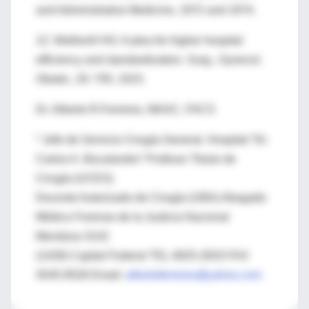
and Administrative Medicine, 1972 and 1974.
12. Wetherill HG: A plea for higher hospital
efficiency and standardization. Surg., Gynecol.
Obstet., 20: 705, 1915.
Dr. Alberto R.Ferreres, MAAC, FACS
* Jefe de Servicio Cirugía General. Hospital “Dr.
Carlos A. Bocalandro” Profesor Titular de
Cirugía (UCES)
Docente Autorizado de Cirugía (UBA) Abogado
Médico Forense de la Justicia Nacional
Mendoza 3142
(1428) Capital Federal TEL 4825-2833 FAX
4545-8526 Email:
albertoferreres@yahoo.com