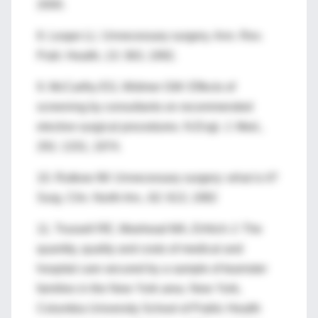
2000.
8. Leape LL: Unnecessary surgery. Ann. Rev.
Publ. Health, 13: 363, 1992.
9. McCarthy EG, Widmer GW: Effects of
screening by consultants on recommended
elective surgical procedures. N.Engl. J. Med.,
291: 1331, 1974.
10. Rutkow IM: Unnecessary surgery: what is it?
Surg. Clin. North Am., 62: 613, 1982
11. Trussell RE, Moehead MA, Erhlich J: The
quantity, quality and costs of medical and
hospital care secured by a sample of teamster
families in the New York area. New York,
Columbia University School of Public Health