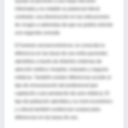
ayudar al paciente a una mejor decisión
informada y es notable su potencial efecto
centinela: una disminución en las indicaciones
de cirugía a sabiendas de que se podría solicitar
una segunda consulta
f) Factores socioeconómicos: es conocida la
diferencia en las tasas de uso entre pacientes
atendidos a través de distintos sistemas de
atención médica: hospital, mutuales y seguros
médicos. También existen diferencias acorde al
tipo de remuneración del profesional (por
capitación o por prestación de acto médico). El
tipo de población atendida y su nivel económico
y cultural también evidencian sustanciales
diferencias en las tasas de uso.