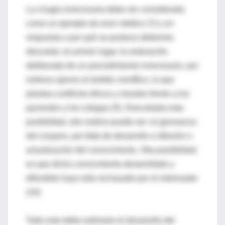
La cirugía innecesaria debe ser considerada
como un ejemplo de error médico (7) y en
respuesta a por qué se produce debemos
descartar, en primer lugar, la realización
deliberada de un procedimiento innecesario, por
motivos ajenos al ámbito científico, lo que
plantea conflictos éticos y morales frente a los
pacientes y los colegas (5). Descartada esta
posibilidad, otro motivo puede ser: la ignorancia
del cirujano, por falta de desarrollo o difusión o
actualización del conocimiento. Otra posibilidad
es que dicho conocimiento desarrollado y
difundido haya sido rechazado por el interesado
(10).
Todo esto debe estimular el desarrollo del