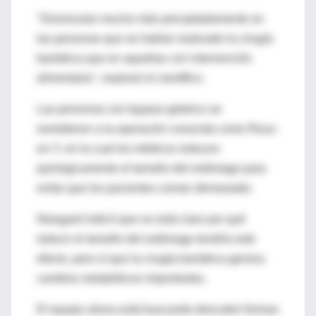
"Disminuían mucho más precipitadamente en
las personas que se habían realizado la cirugía
bariátrica que en aquellas con intervención
alimentaria", expresó el científico.
Las personas con bypass gástrico se
sometieron a la operación conocida como Roux-
en-Y, en la cual los médicos reducen
quirúrgicamente el tamaño del estómago para
evitar que los pacientes coman demasiado.
Newgard indicó que no está claro por qué
reducir el tamaño del estómago tendría este
efecto, pero sí que la cirugía bariátrica genera
cambios metabólicos importantes.
El equipo ahora está buscando descubrir formas