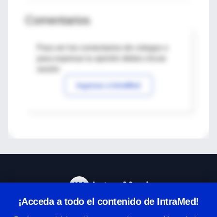
Comentarios
Para ver los comentarios de colegas o
para expresar tu opinión debes iniciar
sesión
Ingresar a IntraMed
¡Acceda a todo el contenido de IntraMed!
Centro de Ayuda