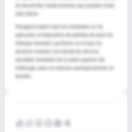
de desarrollar medicamentos que puedan imitar
este efecto.
Newgard explicó que los resultados no se
aplicarían al dispositivo de pérdida de peso de
Allergan llamado Lap-Band, en el que los
doctores insertan una banda de silicona
ajustable alrededor de la parte superior del
estómago, pero no reducen quirúrgicamente su
tamaño.