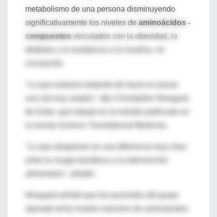
metabolismo de una persona disminuyendo
significativamente los niveles de
aminoácidos -
compuestos
vinculados con la obesidad, la
diabetes y la resistencia a la insulina- en
circulación.
"Lo que estamos tratando de hacer es lanzar
una red muy amplia", dijo Christopher Newgard,
de Duke, que trabajó en el estudio publicado en
la revista Science Translational Medicine.
"Lo que atrapamos es una diferencia muy clara
entre la cirugía bariátrica y la intervención
alimentaria", añadió.
Newgard señaló que los pacientes del grupo
operado tenía niveles menores de aminoácidos.