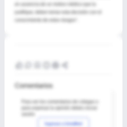
en ausencia de un motivo médico que la
justifique, deben tomar esta decisión con el
conocimiento de estos riesgos".
Comentarios
Para ver los comentarios de colegas o
para expresar tu opinión debes iniciar
sesión
Ingresar a IntraMed