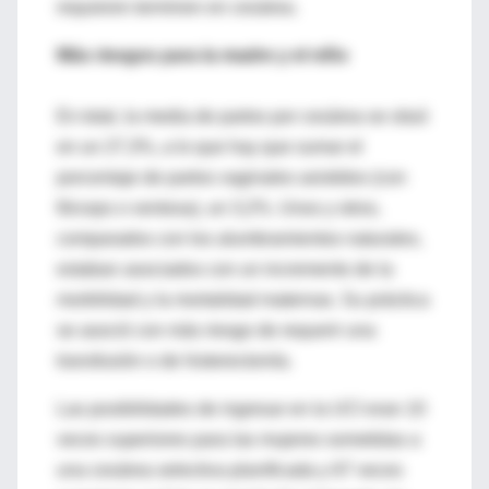
requieren terminen en cesárea.
Más riesgos para la madre y el niño
En total, la media de partos por cesárea se situó
en un 27,3%, a lo que hay que sumar el
porcentaje de partos vaginales asistidos (con
fórceps o ventosa), un 3,2%. Unos y otros,
comparados con los alumbramientos naturales,
estaban asociados con un incremento de la
morbilidad y la mortalidad maternas. Su práctica
se asoció con más riesgo de requerir una
transfusión o de histerectomía.
Las posibilidades de ingresar en la UCI eran 10
veces superiores para las mujeres sometidas a
una cesárea selectiva planificada y 67 veces