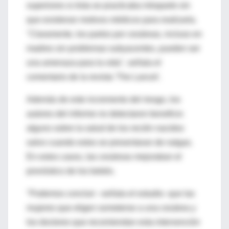
superiores si ésta se practicaba intraparto sin
que existieran motivos médicos para realizarla.
"Claramente, los partos por cesáreas, incluso en
madres sin problemas subyacentes, pueden ser
una amenaza para la vida", señala el
comentario de la revista 'The Lancet'.
Además de este incremento del riesgo, los
autores del informe no detectaron beneficio
alguno sobre la salud de los recién nacidos
salvo cuando estos se presentaran de nalgas.
En estos casos, las cesáreas mejoraban el
pronóstico de los bebés.
"Podemos concluir –señala el estudio- que las
mujeres que eligen someterse a una cesárea y
los doctores que recomiendan esta intervención