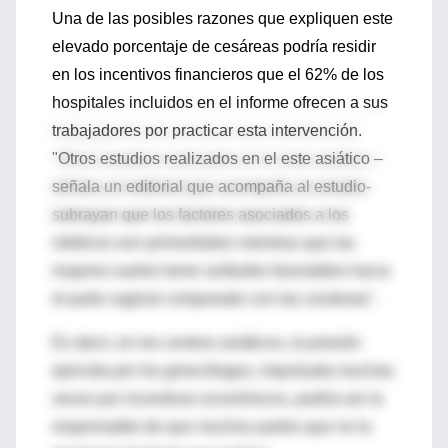
Una de las posibles razones que expliquen este
elevado porcentaje de cesáreas podría residir
en los incentivos financieros que el 62% de los
hospitales incluidos en el informe ofrecen a sus
trabajadores por practicar esta intervención.
"Otros estudios realizados en el este asiático –
señala un editorial que acompaña al estudio-
subrayan que los factores asociados a los
médicos son primordiales mientras que las
mujeres suelen tener actitudes favorables hacia
el parto vaginal comparado con las cesáreas".
Es decir, en los centros asiáticos, la presión
ejercida por los ginecólogos, impulsada muchas
veces por incentivos económicos, podría ser la
responsable de que muchos partos que no la